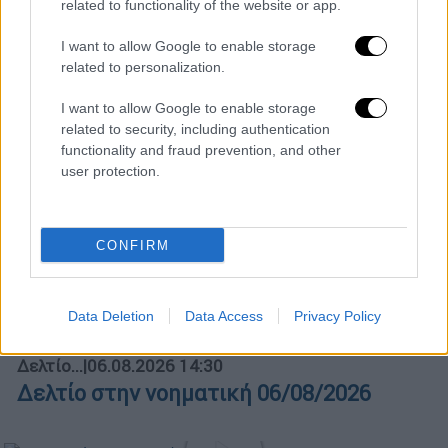
related to functionality of the website or app.
POPULAR VIDEOS
I want to allow Google to enable storage
related to personalization.
Μεσημεριανό...
|
06.08.2026 14:43
I want to allow Google to enable storage
Μεσημεριανό δελτίο ειδήσεων
related to security, including authentication
06/08/2026
functionality and fraud prevention, and other
user protection.
Ώρα Ελλάδος...
|
06.08.2026 10:06
CONFIRM
Ώρα Ελλάδος 06/08/2026
Data Deletion
Data Access
Privacy Policy
Δελτίο...
|
06.08.2026 14:30
Δελτίο στην νοηματική 06/08/2026