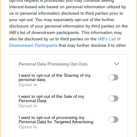
opt-out request is processed you may continue seeing
έκανε σήμερα μια τραγική αποκάλυψη
interest-based ads based on personal information utilized by
us or personal information disclosed to third parties prior to
ΑΛΛΑ #TAGS
your opt-out. You may separately opt-out of the further
τραγουδίστρια
βιασμός
Disney+
disclosure of your personal information by third parties on the
IAB’s list of downstream participants. This information may
απαγωγή
Duffy
also be disclosed by us to third parties on the
IAB’s List of
Downstream Participants
that may further disclose it to other
third parties.
Please note that this website/app uses one or more Google
Personal Data Processing Opt Outs
services and may gather and store information including but
not limited to your visit or usage behaviour. You may click to
I want to opt-out of the Sharing of my
personal data.
grant or deny consent to Google and its third-party tags to
Opted In
use your data for below specified purposes in below Google
consent section.
I want to opt-out of the Sale of my
Personal Data.
Opted In
I want to opt-out of processing my
Personal Data for Targeted Advertising.
Opted In