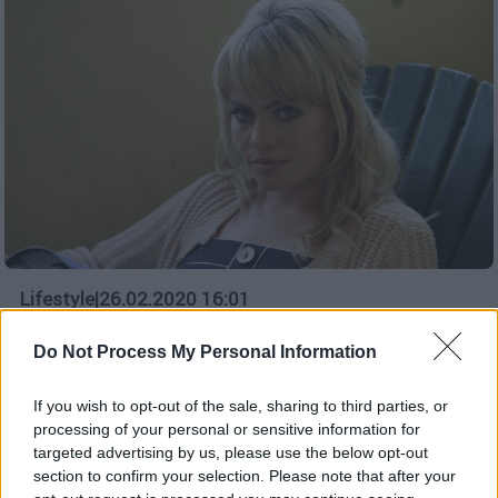
Lifestyle
|
26.02.2020 16:01
Πώς εξαφανίστηκε η Duffy: Με βίασαν,
Do Not Process My Personal Information
με νάρκωσαν και με κρατούσαν
αιχμάλωτη
If you wish to opt-out of the sale, sharing to third parties, or
Η Ουαλή τραγουδίστρια Duffy, που
processing of your personal or sensitive information for
αποσύρθηκε από το μουσικό προσκήνιο στην
targeted advertising by us, please use the below opt-out
κορυφή της καριέρας της πριν 10 χρόνια,
section to confirm your selection. Please note that after your