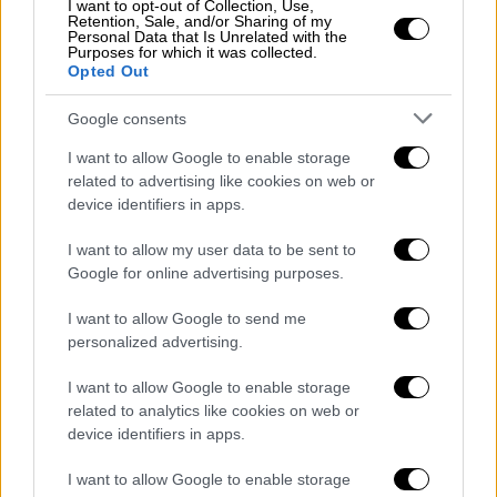
I want to opt-out of Collection, Use,
Retention, Sale, and/or Sharing of my
Personal Data that Is Unrelated with the
Purposes for which it was collected.
Opted Out
ΔΗΜΟΦΙΛΗ ΣΤΟ TAG
Google consents
I want to allow Google to enable storage
related to advertising like cookies on web or
device identifiers in apps.
I want to allow my user data to be sent to
Google for online advertising purposes.
I want to allow Google to send me
01
personalized advertising.
Lifestyle
|
26.02.2020 16:01
Πώς εξαφανίστηκε η Duffy: Με
I want to allow Google to enable storage
βίασαν, με νάρκωσαν και με
related to analytics like cookies on web or
κρατούσαν αιχμάλωτη
device identifiers in apps.
I want to allow Google to enable storage