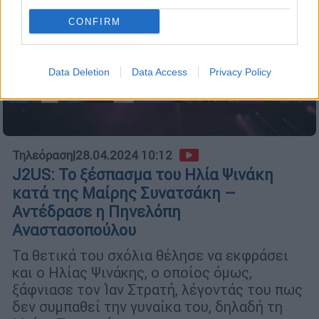
CONFIRM
Data Deletion
Data Access
Privacy Policy
Τηλεόραση
|
28.04.2024 10:12
J2US: Το ξέσπασμα του Ηλία Ψινάκη
κατά της Μαίρης Συνατσάκη –
Αντέδρασε η Πηνελόπη
Αναστασοπούλου
Τα θετικά του σχόλια θέλησε να εκφράσει
και ο Ηλίας Ψινάκης, ο οποίος όμως,
ξάφνιασε τον Ίαν Στρατή, λέγοντάς του πως
δεν συμπαθεί την γυναίκα του, δηλαδή τη