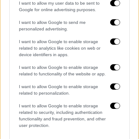
I want to allow my user data to be sent to
Google for online advertising purposes.
I want to allow Google to send me
personalized advertising.
I want to allow Google to enable storage
related to analytics like cookies on web or
device identifiers in apps.
Lifestyle
|
28.04.2024 11:33
Ηλίας Ψινάκης για Μαίρη Συνατσάκη:
I want to allow Google to enable storage
«Πρόστυχο να χρησιμοποιείς το MeToo
related to functionality of the website or app.
για να πουλήσεις δυο ρουχαλάκια»
I want to allow Google to enable storage
Πώς σχολίασε το ξέσπασμά του στο J2US
related to personalization.
I want to allow Google to enable storage
related to security, including authentication
functionality and fraud prevention, and other
user protection.