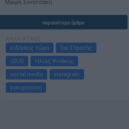
Μαίρη Συνατσάκη
περισσότερα άρθρα
ΑΛΛΑ #TAGS
ειδήσεις τώρα
Ίαν Στρατής
J2US
Ηλίας Ψινάκης
social media
instagram
εγκυμοσύνη