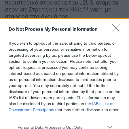
περιστατικό στον αέρα του J2US, ανάμεσα
στον Ιαν Στρατή και τον Ηλία Ψινάκη, με
αναφορά στο όνομά της
Do Not Process My Personal Information
If you wish to opt-out of the sale, sharing to third parties, or
processing of your personal or sensitive information for
targeted advertising by us, please use the below opt-out
section to confirm your selection. Please note that after your
opt-out request is processed you may continue seeing
interest-based ads based on personal information utilized by
us or personal information disclosed to third parties prior to
your opt-out. You may separately opt-out of the further
disclosure of your personal information by third parties on the
IAB’s list of downstream participants. This information may
also be disclosed by us to third parties on the
IAB’s List of
Downstream Participants
that may further disclose it to other
third parties.
Lifestyle
|
28.04.2024 15:36
Please note that this website/app uses one or more Google
Personal Data Processing Opt Outs