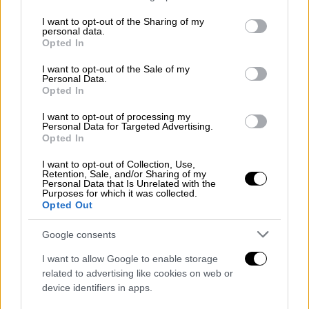
Μαίρη Συνατσάκη για Ηλία Ψινάκη:
services and may gather and store information including but
«Είναι προφανές ότι αν ο στόχος μου
not limited to your visit or usage behaviour. You may click to
I want to opt-out of the Sharing of my
personal data.
ήταν τα ρουχαλάκια μου, έπρεπε να
grant or deny consent to Google and its third-party tags to
Opted In
use your data for below specified purposes in below Google
μείνω σιωπηλή»
consent section.
I want to opt-out of the Sale of my
Μέσα από την ανάρτησή της επιμένει για
Personal Data.
Opted In
σεξιστική συμπεριφορά του Ηλία Ψινάκη
κατά της Κατερίνας Λιόλιου και τονίζει πως
I want to opt-out of processing my
Personal Data for Targeted Advertising.
αν ήθελε να πουλήσει τα ρούχα της, όπως
Opted In
εκείνος υποστήριξε, θα επιδίωκε την εύνοιά
του, μιας και έχει μεγάλη επιρροή σε θέματα
I want to opt-out of Collection, Use,
Retention, Sale, and/or Sharing of my
Lifestyle
Personal Data that Is Unrelated with the
Purposes for which it was collected.
Opted Out
Google consents
I want to allow Google to enable storage
related to advertising like cookies on web or
device identifiers in apps.