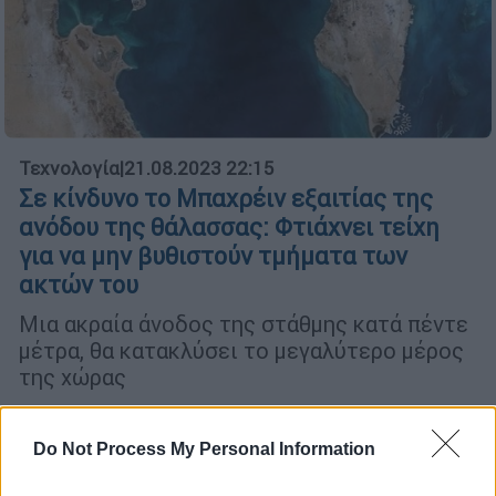
Τεχνολογία
|
21.08.2023 22:15
Σε κίνδυνο το Μπαχρέιν εξαιτίας της
ανόδου της θάλασσας: Φτιάχνει τείχη
για να μην βυθιστούν τμήματα των
ακτών του
Mια ακραία άνοδος της στάθμης κατά πέντε
μέτρα, θα κατακλύσει το μεγαλύτερο μέρος
της χώρας
Do Not Process My Personal Information