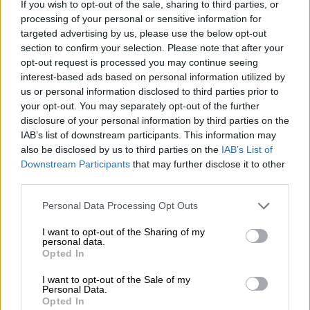
If you wish to opt-out of the sale, sharing to third parties, or
processing of your personal or sensitive information for
targeted advertising by us, please use the below opt-out
section to confirm your selection. Please note that after your
opt-out request is processed you may continue seeing
interest-based ads based on personal information utilized by
us or personal information disclosed to third parties prior to
your opt-out. You may separately opt-out of the further
disclosure of your personal information by third parties on the
IAB’s list of downstream participants. This information may
also be disclosed by us to third parties on the
IAB’s List of
Downstream Participants
that may further disclose it to other
third parties.
Αθλητισμός
|
26.04.2022 18:22
Ιστορικό deal για τη Μίλαν - Περνάει
Please note that this website/app uses one or more Google
Personal Data Processing Opt Outs
στην ιδιοκτησία επενδυτικής εταιρείας
services and may gather and store information including but
not limited to your visit or usage behaviour. You may click to
I want to opt-out of the Sharing of my
απ' το Μπαχρέιν!
personal data.
grant or deny consent to Google and its third-party tags to
Opted In
Αλλάζει ιδιοκτησιακό καθεστώς η Μίλαν
use your data for below specified purposes in below Google
καθώς σύμφωνα με ρεπορτάζ του Reuters
consent section.
I want to opt-out of the Sale of my
Personal Data.
μέχρι την Παρασκευή θα έχει ολοκληρωθεί η
Opted In