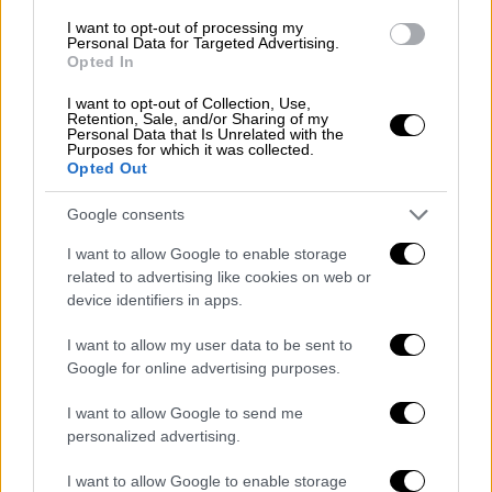
μεταβίβαση των μετοχών των Ροσονέρι
στην επενδυτική εταιρεία Investcorp με
I want to opt-out of processing my
Personal Data for Targeted Advertising.
έδρα το Μπαχρέιν.
Opted In
I want to opt-out of Collection, Use,
Retention, Sale, and/or Sharing of my
Personal Data that Is Unrelated with the
Purposes for which it was collected.
Opted Out
Google consents
I want to allow Google to enable storage
related to advertising like cookies on web or
device identifiers in apps.
I want to allow my user data to be sent to
Google for online advertising purposes.
I want to allow Google to send me
personalized advertising.
Πολιτική
|
21.11.2021 14:24
I want to allow Google to enable storage
Δένδιας: Βάση καλής γειτονίας ο