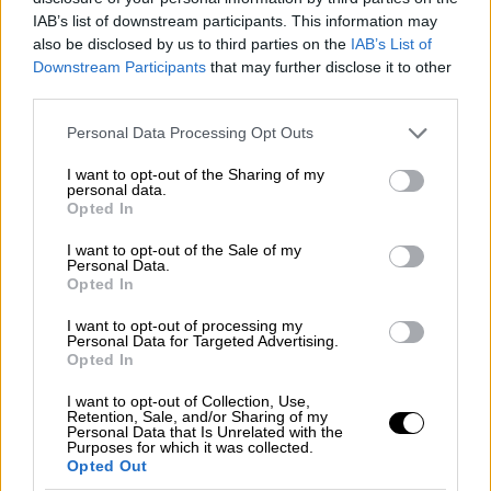
IAB’s list of downstream participants. This information may
also be disclosed by us to third parties on the
IAB’s List of
Downstream Participants
that may further disclose it to other
third parties.
Οικονομία
|
26.01.2026 04:00
Please note that this website/app uses one or more Google
Φορολογικές δηλώσεις 2026: Πώς θα
Personal Data Processing Opt Outs
services and may gather and store information including but
πάρετε έκπτωση 4% στον φόρο
not limited to your visit or usage behaviour. You may click to
I want to opt-out of the Sharing of my
personal data.
grant or deny consent to Google and its third-party tags to
Πώς να το κερδίσετε
Opted In
use your data for below specified purposes in below Google
consent section.
I want to opt-out of the Sale of my
Personal Data.
Opted In
I want to opt-out of processing my
Personal Data for Targeted Advertising.
Opted In
I want to opt-out of Collection, Use,
Retention, Sale, and/or Sharing of my
Personal Data that Is Unrelated with the
Purposes for which it was collected.
Opted Out