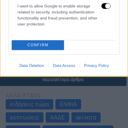
I want to allow Google to enable storage
related to security, including authentication
functionality and fraud prevention, and other
user protection.
Οικονομία
|
24.01.2026 04:00
Φορολογικές δηλώσεις 2026: Πώς θα
CONFIRM
πάρετε έκπτωση 4% στον φόρο
Πώς να το κερδίσετε
Data Deletion
Data Access
Privacy Policy
περισσότερα άρθρα
ΑΛΛΑ #TAGS
ειδήσεις τώρα
ΕΝΦΙΑ
εκπτώσεις
ΑΑΔΕ
ακίνητα