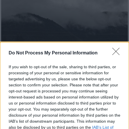
Do Not Process My Personal Information
If you wish to opt-out of the sale, sharing to third parties, or
processing of your personal or sensitive information for
targeted advertising by us, please use the below opt-out
section to confirm your selection. Please note that after your
Οικονομία
|
03.12.2023 09:08
opt-out request is processed you may continue seeing
Sold out στους χειμερινούς προορισμούς
interest-based ads based on personal information utilized by
την περίοδο των εορτών: Το κόστος των
us or personal information disclosed to third parties prior to
your opt-out. You may separately opt-out of the further
εξορμήσεων - Ποιοι οι πιο ακριβοί
disclosure of your personal information by third parties on the
Φέτος, πολλοί προγραμμάτισαν από νωρίς
IAB’s list of downstream participants. This information may
also be disclosed by us to third parties on the
IAB’s List of
τις διακοπές τους κατά την περίοδο των