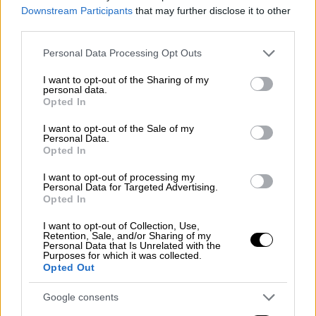
Downstream Participants
that may further disclose it to other
εορτών
third parties.
Please note that this website/app uses one or more Google
Personal Data Processing Opt Outs
services and may gather and store information including but
not limited to your visit or usage behaviour. You may click to
I want to opt-out of the Sharing of my
personal data.
grant or deny consent to Google and its third-party tags to
Opted In
use your data for below specified purposes in below Google
consent section.
I want to opt-out of the Sale of my
Personal Data.
Opted In
I want to opt-out of processing my
Personal Data for Targeted Advertising.
Opted In
I want to opt-out of Collection, Use,
Retention, Sale, and/or Sharing of my
Personal Data that Is Unrelated with the
Purposes for which it was collected.
Opted Out
Travel
|
30.11.2023 07:30
CNN: Οι 15 καλύτεροι
Google consents
χριστουγεννιάτικοι προορισμοί σε όλο