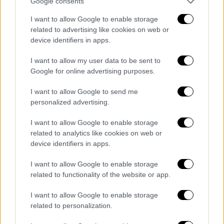
Google consents
I want to allow Google to enable storage
POPULAR VIDEOS
related to advertising like cookies on web or
device identifiers in apps.
I want to allow my user data to be sent to
Κεντρικό...
|
07.08.2026 19:53
Google for online advertising purposes.
Κεντρικό δελτίο ειδήσεων 07/08/2026
I want to allow Google to send me
personalized advertising.
I want to allow Google to enable storage
related to analytics like cookies on web or
ΑΠΟΣΠΑΣΜΑΤΑ...
|
07.08.2026 19:26
device identifiers in apps.
Βίντεο ντοκουμέντο από το θανατηφόρο
τροχαίο στις Σέρρες
I want to allow Google to enable storage
related to functionality of the website or app.
I want to allow Google to enable storage
related to personalization.
Κεντρικό...
|
06.08.2026 20:05