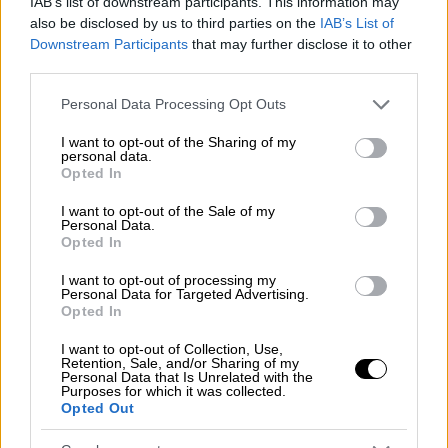
IAB’s list of downstream participants. This information may
also be disclosed by us to third parties on the
IAB’s List of
ΑΛΛΑ #TAGS
Downstream Participants
that may further disclose it to other
ταινία
βιβλίο
Εμανουέλ Μακρόν
third parties.
Please note that this website/app uses one or more Google
Κόμπι Μπράιαντ
ειδήσεις τώρα
Personal Data Processing Opt Outs
services and may gather and store information including but
not limited to your visit or usage behaviour. You may click to
I want to opt-out of the Sharing of my
personal data.
grant or deny consent to Google and its third-party tags to
Opted In
use your data for below specified purposes in below Google
consent section.
I want to opt-out of the Sale of my
Personal Data.
Opted In
I want to opt-out of processing my
Personal Data for Targeted Advertising.
Opted In
I want to opt-out of Collection, Use,
Retention, Sale, and/or Sharing of my
Personal Data that Is Unrelated with the
Purposes for which it was collected.
Opted Out