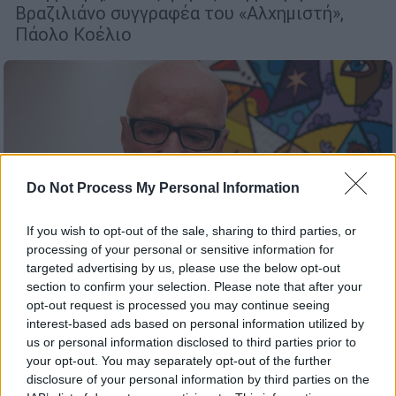
Bραζιλιάνο συγγραφέα του «Αλχημιστή»,
Πάολο Κοέλιο
Do Not Process My Personal Information
If you wish to opt-out of the sale, sharing to third parties, or
processing of your personal or sensitive information for
targeted advertising by us, please use the below opt-out
Σινεμά
|
07.12.2018 15:21
section to confirm your selection. Please note that after your
opt-out request is processed you may continue seeing
«Ο Αλχημιστής» του Πάουλο Κοέλιο
interest-based ads based on personal information utilized by
γίνεται ταινία
us or personal information disclosed to third parties prior to
Το βιβλίο γράφτηκε το 1988 μέσα σε
your opt-out. You may separately opt-out of the further
disclosure of your personal information by third parties on the
δεκαπέντε ημέρες