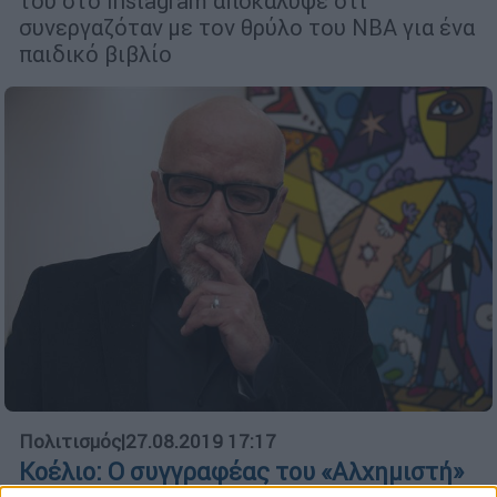
του στο Instagram αποκάλυψε ότι
συνεργαζόταν με τον θρύλο του NBA για ένα
παιδικό βιβλίο
Πολιτισμός
|
27.08.2019 17:17
Κοέλιο: Ο συγγραφέας του «Αλχημιστή»