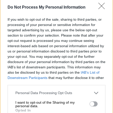
ζητάει συγγνώμη από τη Γαλλία
Do Not Process My Personal Information
«Συγγνώμη, χίλιες φορές συγγνώμη» από τον
Bραζιλιάνο συγγραφέα του «Αλχημιστή»,
If you wish to opt-out of the sale, sharing to third parties, or
Πάολο Κοέλιο
processing of your personal or sensitive information for
targeted advertising by us, please use the below opt-out
section to confirm your selection. Please note that after your
opt-out request is processed you may continue seeing
interest-based ads based on personal information utilized by
us or personal information disclosed to third parties prior to
your opt-out. You may separately opt-out of the further
disclosure of your personal information by third parties on the
IAB’s list of downstream participants. This information may
also be disclosed by us to third parties on the
IAB’s List of
Downstream Participants
that may further disclose it to other
third parties.
Please note that this website/app uses one or more Google
Personal Data Processing Opt Outs
Σινεμά
|
07.12.2018 15:21
services and may gather and store information including but
«Ο Αλχημιστής» του Πάουλο Κοέλιο
not limited to your visit or usage behaviour. You may click to
I want to opt-out of the Sharing of my
γίνεται ταινία
personal data.
grant or deny consent to Google and its third-party tags to
Opted In
use your data for below specified purposes in below Google