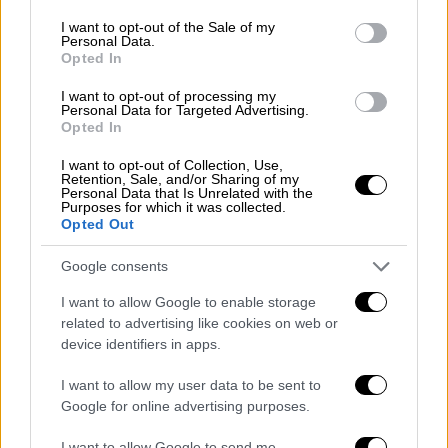
Το βιβλίο γράφτηκε το 1988 μέσα σε
consent section.
I want to opt-out of the Sale of my
δεκαπέντε ημέρες
Personal Data.
Opted In
ΑΛΛΑ #TAGS
I want to opt-out of processing my
ταινία
βιβλίο
Εμανουέλ Μακρόν
Personal Data for Targeted Advertising.
Opted In
Κόμπι Μπράιαντ
ειδήσεις τώρα
I want to opt-out of Collection, Use,
Retention, Sale, and/or Sharing of my
Personal Data that Is Unrelated with the
Purposes for which it was collected.
Opted Out
Google consents
I want to allow Google to enable storage
related to advertising like cookies on web or
device identifiers in apps.
I want to allow my user data to be sent to
Google for online advertising purposes.
I want to allow Google to send me