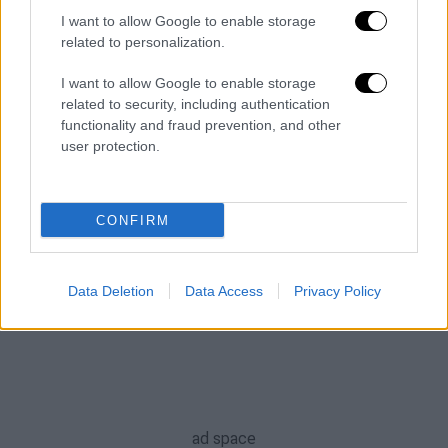
δημοψήφισμα», αναφέρει ο Guardian
I want to allow Google to enable storage
related to personalization.
ΑΛΛΑ #TAGS
I want to allow Google to enable storage
ειδήσεις τώρα
Βρετανία
related to security, including authentication
functionality and fraud prevention, and other
Βουλή των Κοινοτήτων
user protection.
Συντηρητικοί
Ηνωμένο Βασίλειο
CONFIRM
ΟΠΕΚΕΠΕ
δικογραφία
Data Deletion
Data Access
Privacy Policy