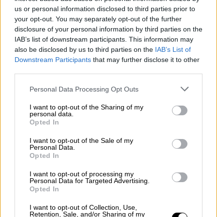
us or personal information disclosed to third parties prior to
your opt-out. You may separately opt-out of the further
disclosure of your personal information by third parties on the
IAB’s list of downstream participants. This information may
also be disclosed by us to third parties on the
IAB’s List of
Downstream Participants
that may further disclose it to other
third parties.
Please note that this website/app uses one or more Google
Personal Data Processing Opt Outs
services and may gather and store information including but
not limited to your visit or usage behaviour. You may click to
I want to opt-out of the Sharing of my
personal data.
grant or deny consent to Google and its third-party tags to
Ιστορία
|
14.10.2021 11:48
Opted In
use your data for below specified purposes in below Google
Σαν σήμερα 16 Οκτωβρίου, καίγεται ένα
consent section.
I want to opt-out of the Sale of my
μεγάλο κομμάτι από την Ιστορία της
Personal Data.
Opted In
Αγγλίας
I want to opt-out of processing my
16 Οκτωβρίου 1834 και πιάνει φωτιά το
Personal Data for Targeted Advertising.
Παλάτι. Ένα μεγάλο κομμάτι της Ιστορίας
Opted In
της Αγγλίας παραδίδεται στις φλόγες.
I want to opt-out of Collection, Use,
Retention, Sale, and/or Sharing of my