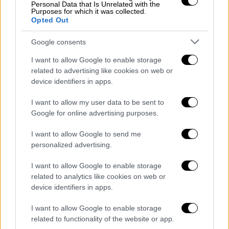
Personal Data that Is Unrelated with the
Purposes for which it was collected.
Opted Out
Google consents
I want to allow Google to enable storage
related to advertising like cookies on web or
device identifiers in apps.
I want to allow my user data to be sent to
Google for online advertising purposes.
I want to allow Google to send me
personalized advertising.
Κόσμος
|
15.11.2018 19:11
I want to allow Google to enable storage
Ταπείνωση ή συμφωνία; Τα έξι σενάρια
related to analytics like cookies on web or
για την κυβέρνηση Μέι
device identifiers in apps.
«Εάν απορριφθεί η συμφωνία αποχώρησης
I want to allow Google to enable storage
από την Ε.Ε., αυτό θα μπορούσε να
related to functionality of the website or app.
προκαλέσει ψήφο δυσπιστίας, εκλογές ή