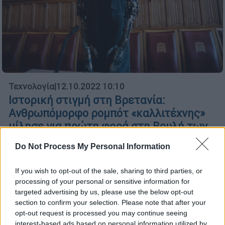
Τεχνολογία
|
12.10.2022 10:10
Ιστορική στιγμή στη Βρετανία:
Ανθρωπόμορφο ρομπότ «καλλιτέχνης»
μίλησε για πρώτη φορά στη Βουλή των
Λόρδων
Do Not Process My Personal Information
Το ρούμπο μερικές φορές δυσκολεύτηκε να
απαντήσει, ενώ κάποια στιγμή «κόλλησε»
If you wish to opt-out of the sale, sharing to third parties, or
τελείως και χρειάστηκε επανεκκίνηση, κάτι
processing of your personal or sensitive information for
που δημιούργησε μάλλον μια αμηχανία στην
targeted advertising by us, please use the below opt-out
section to confirm your selection. Please note that after your
αίθουσα των Λόρδων
opt-out request is processed you may continue seeing
interest-based ads based on personal information utilized by