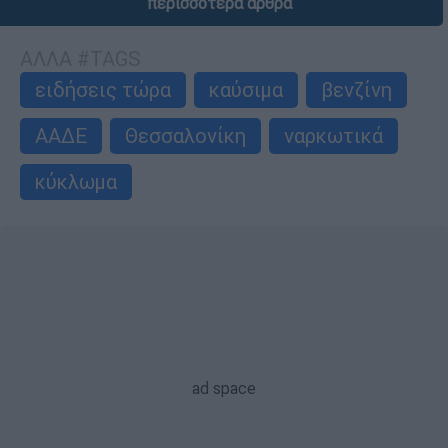
περισσότερα άρθρα
ΑΛΛΑ #TAGS
ειδήσεις τώρα
καύσιμα
βενζίνη
ΑΑΔΕ
Θεσσαλονίκη
ναρκωτικά
κύκλωμα