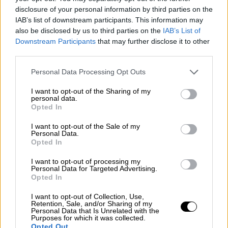
Κόσμος
|
10.07.2024 19:24
disclosure of your personal information by third parties on the
Κίνα: Προσπάθησε να περάσει λαθραία
IAB’s list of downstream participants. This information may
also be disclosed by us to third parties on the
IAB’s List of
πάνω από 100 ζωντανά φίδια μέσα στις
Downstream Participants
that may further disclose it to other
τσέπες του
third parties.
Είχε σακούλες με φίδια στις τσέπες του
Please note that this website/app uses one or more Google
Personal Data Processing Opt Outs
services and may gather and store information including but
not limited to your visit or usage behaviour. You may click to
I want to opt-out of the Sharing of my
personal data.
grant or deny consent to Google and its third-party tags to
Opted In
use your data for below specified purposes in below Google
consent section.
I want to opt-out of the Sale of my
Personal Data.
Opted In
I want to opt-out of processing my
Personal Data for Targeted Advertising.
Opted In
I want to opt-out of Collection, Use,
Retention, Sale, and/or Sharing of my
Personal Data that Is Unrelated with the
Purposes for which it was collected.
Opted Out