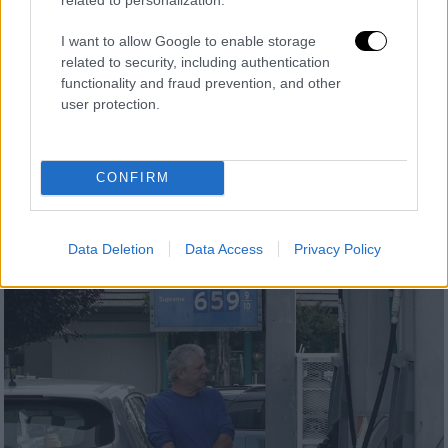
I want to allow Google to enable storage
Ελλάδα
|
18.11.2022 19:20
related to security, including authentication
functionality and fraud prevention, and other
Βίντεο: Έτσι νόθευε τα καύσιμα
user protection.
κύκλωμα στην Αττική - Τέσσερις
συλλήψεις
Τέσσερις συλλήψεις από την ελληνική
CONFIRM
αστυνομία
Data Deletion
Data Access
Privacy Policy