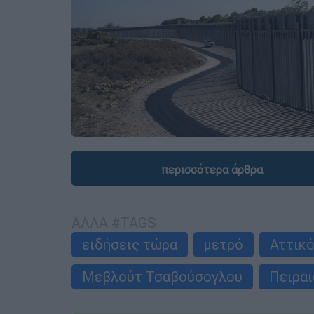
περισσότερα άρθρα
ΑΛΛΑ #TAGS
ειδήσεις τώρα
μετρό
Αττικ
Μεβλούτ Τσαβούσογλου
Πειραι