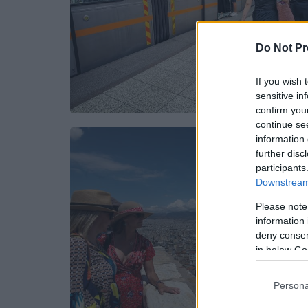
Do Not Pr
If you wish 
sensitive in
confirm you
continue se
information 
further disc
participants
Downstream 
Please note
information 
deny consent
in below Go
Persona