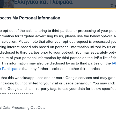
Ελληνικό και Γλυφάδα
Ώρ
Μελέτες έχουν ξεκινήσει και για τη
Ώ
σύνδεση του Κέντρου Πολιτισμού
ocess My Personal Information
Ίδρυμα Σταύρος Νιάρχος με το δίκτυο
του μετρό
to opt-out of the sale, sharing to third parties, or processing of your per
formation for targeted advertising by us, please use the below opt-out s
Με
r selection. Please note that after your opt-out request is processed y
Μ
eing interest-based ads based on personal information utilized by us or
0
disclosed to third parties prior to your opt-out. You may separately opt-
Οικονομία
|
20.09.2025 19:53
losure of your personal information by third parties on the IAB’s list of
Βραχυχρόνια μίσθωση: Προς
. This information may also be disclosed by us to third parties on the
IA
επέκταση το μπλόκο στα AirBnb -
Participants
that may further disclose it to other third parties.
Κε
Αύξηση 18% στην Αθήνα παρά την
 that this website/app uses one or more Google services and may gath
Κ
απαγόρευση
including but not limited to your visit or usage behaviour. You may click 
0
 to Google and its third-party tags to use your data for below specifi
H κυβέρνηση εξετάζει την επέκταση
ogle consent section.
της απαγόρευσης και σε άλλες
περιοχές
l Data Processing Opt Outs