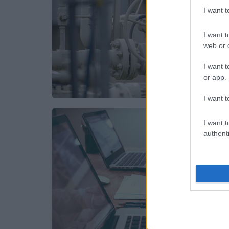
I want 
I want t
web or d
I want t
or app.
I want t
I want t
authenti