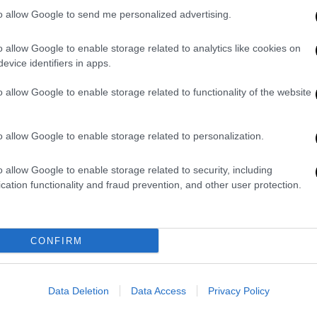
Σε 13 πόλεις επεκτείνεται το
to allow Google to send me personalized advertising.
δίκτυο φυσικού αερίου - Τι
ανακοινώθηκε
o allow Google to enable storage related to analytics like cookies on
evice identifiers in apps.
Τα σχέδια της εταιρείας
o allow Google to enable storage related to functionality of the website
o allow Google to enable storage related to personalization.
Οικονομία
|
18.09.2023 16:56
o allow Google to enable storage related to security, including
cation functionality and fraud prevention, and other user protection.
Εξάμηνη επέκταση σε
προγράμματα κοινωφελούς
χαρακτήρα των Υπουργείων
CONFIRM
Περιβάλλοντος και Ενέργειας και
Μετανάστευσης και Ασύλου
Ποιους αφορά - Όσα ορίζει η σχετική
Data Deletion
Data Access
Privacy Policy
ΚΥΑ