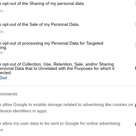
ΑΠ
o opt-out of the Sharing of my personal data.
Κ
Ελλάδα
|
29.01.2025 06:50
In
σ
Οι νέες επεκτάσεις του Μετρό
o opt-out of the Sale of my Personal Data.
π
στην Αθήνα: Ποιες περιοχές
In
ωφελούνται - Πότε έρχονται οι
πρώτοι καινούριοι συρμοί
to opt-out of processing my Personal Data for Targeted
ing.
In
Τα βλέμματα είναι στραμμένα στο
Με
επόμενο ΕΣΠΑ, χωρίς ωστόσο μέχρι
Μ
o opt-out of Collection, Use, Retention, Sale, and/or Sharing
τώρα να υπάρχει κάποια
ersonal Data that Is Unrelated with the Purposes for which it
0
lected.
συγκεκριμένη δέσμευση ή
Out
κλειδωμένη χρηματοδότηση, όπως
παραδέχεται και το αρμόδιο
consents
υπουργείο
o allow Google to enable storage related to advertising like cookies on
evice identifiers in apps.
o allow my user data to be sent to Google for online advertising
s.
Οικονομία
|
14.02.2024 13:00