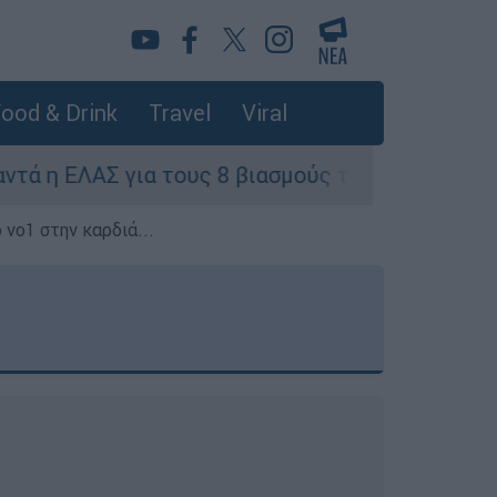
ood & Drink
Travel
Viral
 τους 8 βιασμούς τουριστριών - «Μόνο 3 περιστ
 νο1 στην καρδιά...