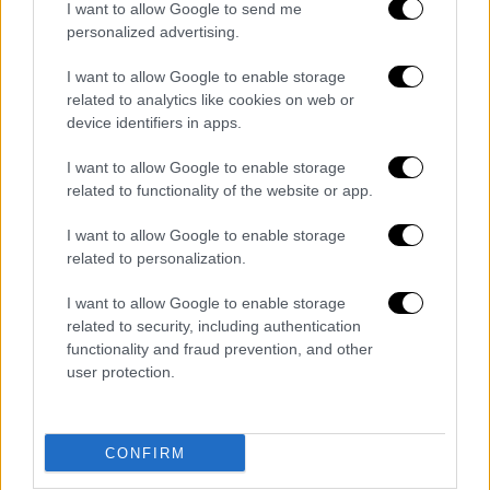
I want to allow Google to send me
personalized advertising.
I want to allow Google to enable storage
related to analytics like cookies on web or
device identifiers in apps.
I want to allow Google to enable storage
related to functionality of the website or app.
Ελλάδα
|
15.01.2025 12:43
I want to allow Google to enable storage
Έκτακτη λεωφορειακή γραμμή
related to personalization.
Κατεχάκη - Χαλάνδρι λόγω της πτώσης
I want to allow Google to enable storage
άνδρα στη Γραμμή 3 του Μετρό
related to security, including authentication
Με λεωφορείο η εξυπηρέτηση του
functionality and fraud prevention, and other
user protection.
επιβατικού κοινού
CONFIRM