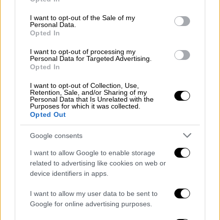
use your data for below specified purposes in below Google
consent section.
I want to opt-out of the Sale of my
Ελλάδα
|
29.01.2025 06:50
Personal Data.
Opted In
Οι νέες επεκτάσεις του Μετρό στην
Αθήνα: Ποιες περιοχές ωφελούνται -
I want to opt-out of processing my
Personal Data for Targeted Advertising.
Πότε έρχονται οι πρώτοι καινούριοι
Opted In
συρμοί
I want to opt-out of Collection, Use,
Τα βλέμματα είναι στραμμένα στο επόμενο
Retention, Sale, and/or Sharing of my
Personal Data that Is Unrelated with the
ΕΣΠΑ, χωρίς ωστόσο μέχρι τώρα να υπάρχει
Purposes for which it was collected.
Opted Out
κάποια συγκεκριμένη δέσμευση ή
κλειδωμένη χρηματοδότηση, όπως
Google consents
παραδέχεται και το αρμόδιο υπουργείο
I want to allow Google to enable storage
related to advertising like cookies on web or
device identifiers in apps.
I want to allow my user data to be sent to
Google for online advertising purposes.