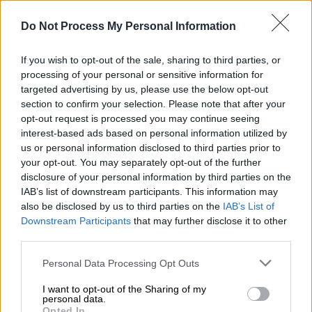
Στις 29 Ιανουαρίου υψηλόβαθμο στέλεχος
Do Not Process My Personal Information
της Ελληνικό Μετρό προειδοποιούσε την
κοινοπραξία που κατασκευάζει τη σήραγγα
If you wish to opt-out of the sale, sharing to third parties, or
στην περιοχή του ΓΝΑ – Λίγες ημέρες μετά
processing of your personal or sensitive information for
η εταιρεία διαψεύδει τον εαυτό της
targeted advertising by us, please use the below opt-out
section to confirm your selection. Please note that after your
opt-out request is processed you may continue seeing
interest-based ads based on personal information utilized by
us or personal information disclosed to third parties prior to
your opt-out. You may separately opt-out of the further
disclosure of your personal information by third parties on the
IAB’s list of downstream participants. This information may
also be disclosed by us to third parties on the
IAB’s List of
Downstream Participants
that may further disclose it to other
third parties.
Please note that this website/app uses one or more Google
Personal Data Processing Opt Outs
services and may gather and store information including but
not limited to your visit or usage behaviour. You may click to
I want to opt-out of the Sharing of my
personal data.
grant or deny consent to Google and its third-party tags to
Opted In