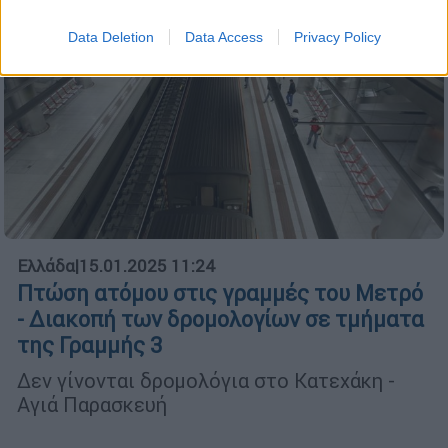
Data Deletion
Data Access
Privacy Policy
Ελλάδα
|
15.01.2025 11:24
Πτώση ατόμου στις γραμμές του Μετρό
- Διακοπή των δρομολογίων σε τμήματα
της Γραμμής 3
Δεν γίνονται δρομολόγια στο Κατεχάκη -
Αγιά Παρασκευή