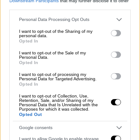
δοκιμαζόμενη από τον κορονοϊό Ιταλία
Downstream Participants
that may further disclose it to other
third parties.
Ο Ιταλός επιθετικός του Παναθηναϊκού
Please note that this website/app uses one or more Google
ενίσχυση το μήνυμα «Μένουμε σπίτι» και
Personal Data Processing Opt Outs
services and may gather and store information including but
αναφέρθηκε στη πατρίδα του, που περνάει
not limited to your visit or usage behaviour. You may click to
I want to opt-out of the Sharing of my
δύσκολες στιγμές
personal data.
grant or deny consent to Google and its third-party tags to
Opted In
use your data for below specified purposes in below Google
consent section.
I want to opt-out of the Sale of my
Personal Data.
Opted In
I want to opt-out of processing my
Personal Data for Targeted Advertising.
Opted In
I want to opt-out of Collection, Use,
Retention, Sale, and/or Sharing of my
Personal Data that Is Unrelated with the
Purposes for which it was collected.
Opted Out
Αθλητισμός
|
06.01.2020 21:02
Google consents
Οταν ο Ολυμπιακός κέρδιζε πέναλτι ίδιο
I want to allow Google to enable storage