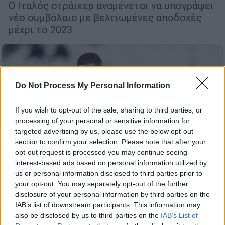
Ο Ιταλός στράικερ αναμένεται να υπογράψει
νέο συμβόλαιο με βελτιωμένες αποδοχές
μέχρι το 2023
Do Not Process My Personal Information
If you wish to opt-out of the sale, sharing to third parties, or
processing of your personal or sensitive information for
targeted advertising by us, please use the below opt-out
section to confirm your selection. Please note that after your
opt-out request is processed you may continue seeing
interest-based ads based on personal information utilized by
us or personal information disclosed to third parties prior to
your opt-out. You may separately opt-out of the further
disclosure of your personal information by third parties on the
Αθλητισμός
|
18.03.2020 12:52
IAB’s list of downstream participants. This information may
Το μήνυμα του Φεντερίκο Μακέντα στη
also be disclosed by us to third parties on the
IAB’s List of