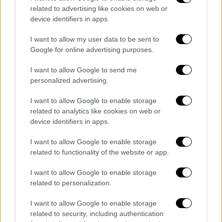
με αυτό που έγινε στον Μακέντα! (vid)
related to advertising like cookies on web or
device identifiers in apps.
Ιδια φάση, ίδια παράβαση, διαφορετικό
σφύριγμα. Στο ματς Ολυμπιακός - Τότεναμ
I want to allow my user data to be sent to
οι «ερυθρόλευκοι» κέρδισαν πέναλτι σε
Google for online advertising purposes.
φάση-καρμπόν με εκείνη στο Ολυμπιακός -
Παναθηναϊκός που δεν καταλογίστηκε
I want to allow Google to send me
personalized advertising.
I want to allow Google to enable storage
related to analytics like cookies on web or
device identifiers in apps.
I want to allow Google to enable storage
related to functionality of the website or app.
I want to allow Google to enable storage
related to personalization.
Αθλητισμός
|
23.09.2019 21:24
I want to allow Google to enable storage
Παναθηναϊκός: Χάνει τον Μακέντα στα
related to security, including authentication