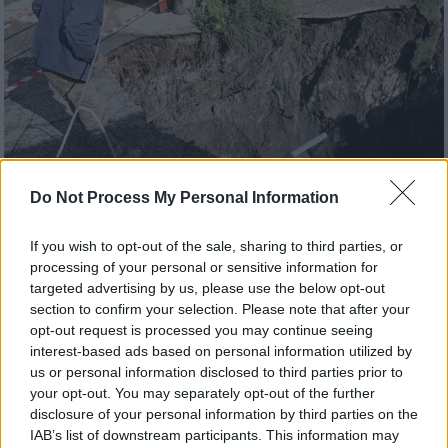
Do Not Process My Personal Information
Ελλάδα
|
07.10.2025 18:18
If you wish to opt-out of the sale, sharing to third parties, or
Απίστευτες εικόνες στις Φυτείες
processing of your personal or sensitive information for
targeted advertising by us, please use the below opt-out
Αιτωλοακαρνανίας - Πώς «άνοιξε» η γη
section to confirm your selection. Please note that after your
Επικίνδυνη καθίζηση του εδάφους, με
opt-out request is processed you may continue seeing
δημιουργία κρατήρα σημειώθηκε εντός της
interest-based ads based on personal information utilized by
us or personal information disclosed to third parties prior to
κοινότητας Φυτειών Αιτωλοακαρνανίας
your opt-out. You may separately opt-out of the further
δίπλα σε κατοικίες
disclosure of your personal information by third parties on the
IAB’s list of downstream participants. This information may