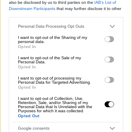
also be disclosed by us to third parties on the
IAB’s List of
Downstream Participants
that may further disclose it to other
third parties.
Please note that this website/app uses one or more Google
Personal Data Processing Opt Outs
services and may gather and store information including but
not limited to your visit or usage behaviour. You may click to
I want to opt-out of the Sharing of my
personal data.
grant or deny consent to Google and its third-party tags to
Opted In
use your data for below specified purposes in below Google
consent section.
I want to opt-out of the Sale of my
Personal Data.
Opted In
I want to opt-out of processing my
Personal Data for Targeted Advertising.
Opted In
Ελλάδα
|
29.04.2025 13:04
I want to opt-out of Collection, Use,
Βούτες: Το αργιλώδες υπέδαφος
Retention, Sale, and/or Sharing of my
Personal Data that Is Unrelated with the
ενοχοποιείται για τις καθιζήσεις - Το
Purposes for which it was collected.
Opted Out
συμβάν του 2019 και τι έλεγαν τότε οι
ειδικοί
Google consents