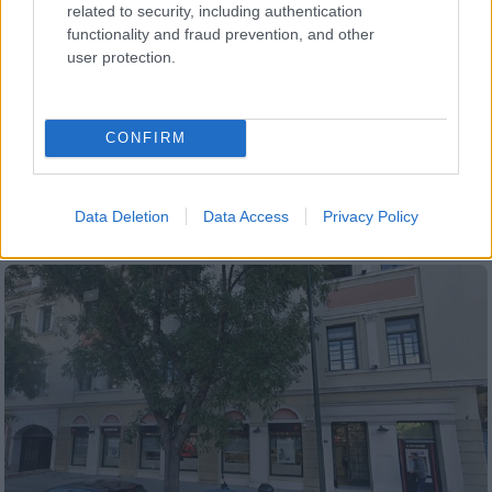
related to security, including authentication
functionality and fraud prevention, and other
user protection.
Ελλάδα
|
03.12.2024 08:35
Καθίζηση σε κεντρικό δρόμο της Αθήνας
- Κυκλοφοριακά προβλήματα στο κέντρο
CONFIRM
της πόλης
Στο σημείο βρίσκονται οχήματα της
Τροχαίας
Data Deletion
Data Access
Privacy Policy