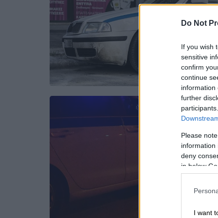
Do Not Pr
If you wish 
sensitive in
confirm you
continue se
information 
further disc
participants
Downstream 
Please note
information 
deny consent
in below Go
Persona
I want t