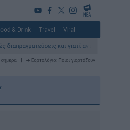
ood & Drink
Travel
Viral
εύσεις και γιατί αντιδρούν οι ΗΠΑ
Κυνήγι
 σήμερα
|
➔ Εορτολόγιο: Ποιοι γιορτάζουν
Υ