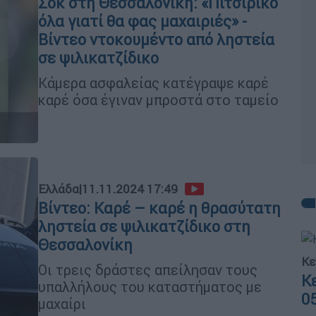
Σοκ στη Θεσσαλονίκη: «Πιτσιρίκο
όλα γιατί θα φας μαχαιριές» -
Βίντεο ντοκουμέντο από ληστεία
σε ψιλικατζίδικο
Κάμερα ασφαλείας κατέγραψε καρέ
καρέ όσα έγιναν μπροστά στο ταμείο
Ελλάδα
|
11.11.2024 17:49
Βίντεο: Καρέ – καρέ η θρασύτατη
ληστεία σε ψιλικατζίδικο στη
Θεσσαλονίκη
Κε
Οι τρεις δράστες απείλησαν τους
Κ
υπαλλήλους του καταστήματος με
0
μαχαίρι