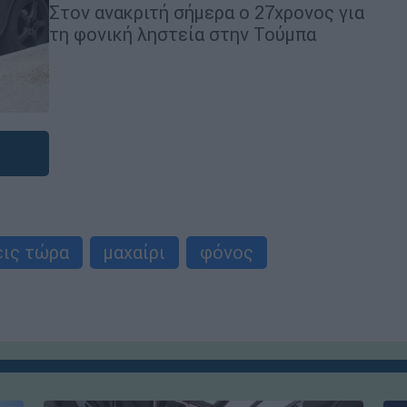
Στον ανακριτή σήμερα ο 27χρονος για
τη φονική ληστεία στην Τούμπα
εις τώρα
μαχαίρι
φόνος