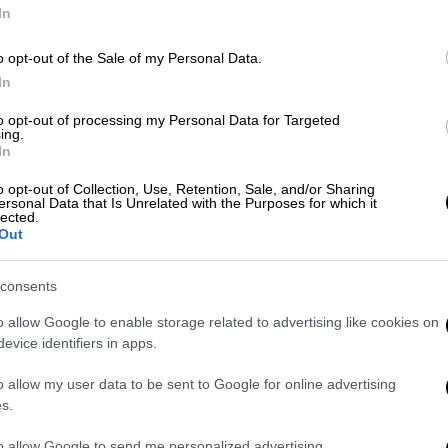
In
Ελλάδα
|
30.01.2023 21:18
o opt-out of the Sale of my Personal Data.
Καρέ-καρέ ο τρόπος δράσης της
In
σπείρας που έχει γίνει ο «τρόμος»
to opt-out of processing my Personal Data for Targeted
των ψιλικατζίδικων στη
ing.
In
Θεσσαλονίκη
o opt-out of Collection, Use, Retention, Sale, and/or Sharing
Δύο ληστές που έχουν σκορπίσει τον
ersonal Data that Is Unrelated with the Purposes for which it
lected.
τρόμο στους εργαζόμενους σε
Out
ψιλικατζίδικα στη Θεσσαλονίκη
αναζητούν οι αρχές
consents
o allow Google to enable storage related to advertising like cookies on
evice identifiers in apps.
Ελλάδα
|
30.01.2023 08:11
o allow my user data to be sent to Google for online advertising
Κι άλλη ληστεία σε κατάστημα
s.
ψιλικών στη Θεσσαλονίκη -
to allow Google to send me personalized advertising.