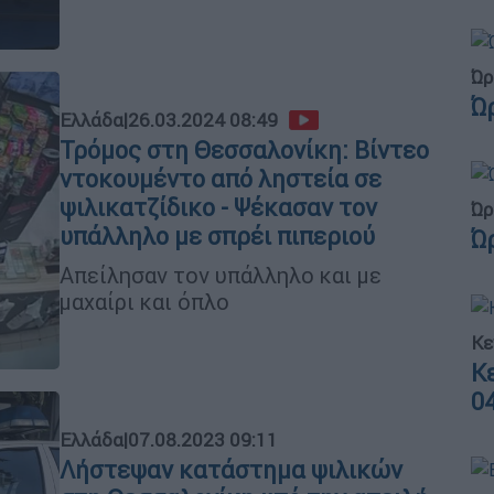
Ώρ
Ώ
Ελλάδα
|
26.03.2024 08:49
Τρόμος στη Θεσσαλονίκη: Βίντεο
ντοκουμέντο από ληστεία σε
ψιλικατζίδικο - Ψέκασαν τον
Ώρ
υπάλληλο με σπρέι πιπεριού
Ώ
Απείλησαν τον υπάλληλο και με
μαχαίρι και όπλο
Κε
Κ
0
Ελλάδα
|
07.08.2023 09:11
Λήστεψαν κατάστημα ψιλικών