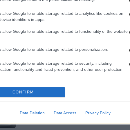
Διέφυγαν οι δράστες
Η αστυνομία έχει εξαπολύσει
o allow Google to enable storage related to analytics like cookies on
ανθρωποκυνηγητό για τον εντοπισμό
evice identifiers in apps.
και τη σύλληψή τους
o allow Google to enable storage related to functionality of the website
o allow Google to enable storage related to personalization.
o allow Google to enable storage related to security, including
Ελλάδα
|
27.01.2023 08:47
cation functionality and fraud prevention, and other user protection.
Απείλησαν με μαχαίρι υπάλληλο
ψιλικατζίδικου απέναντι από το
ΑΧΕΠΑ στη Θεσσαλονίκη - Του
CONFIRM
άρπαξαν 200 ευρώ
Η Αστυνομία αναζητά τους δράστες
Data Deletion
Data Access
Privacy Policy