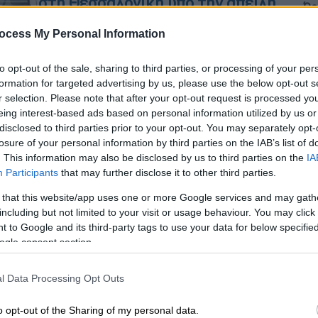
στη Θεσσαλονίκη υπό την απειλή
Ώρ
σύριγγας - Αναζητούνται οι
Ε
ocess My Personal Information
δράστες
π
Οι δύο δράστες απέσπασαν από το
to opt-out of the sale, sharing to third parties, or processing of your per
κατάστημα περίπου 200 ευρώ
formation for targeted advertising by us, please use the below opt-out s
r selection. Please note that after your opt-out request is processed y
eing interest-based ads based on personal information utilized by us or
disclosed to third parties prior to your opt-out. You may separately opt-
losure of your personal information by third parties on the IAB’s list of
. This information may also be disclosed by us to third parties on the
IA
Ελλάδα
|
13.06.2023 09:19
Participants
that may further disclose it to other third parties.
Θεσσαλονίκη: Απόπειρα ληστείας
 that this website/app uses one or more Google services and may gath
με μαχαίρι σε μίνι μάρκετ στη
including but not limited to your visit or usage behaviour. You may click 
Λεωφόρο Στρατού
 to Google and its third-party tags to use your data for below specifi
Αστυνομικοί της Άμεσης Δράσης,
ogle consent section.
κατάφεραν να τον ακινητοποιήσουν
και να περάσουν χειροπέδες στον
l Data Processing Opt Outs
27χρονο δράστη
o opt-out of the Sharing of my personal data.