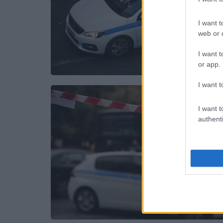
I want t
web or d
I want t
or app.
I want t
I want t
authenti