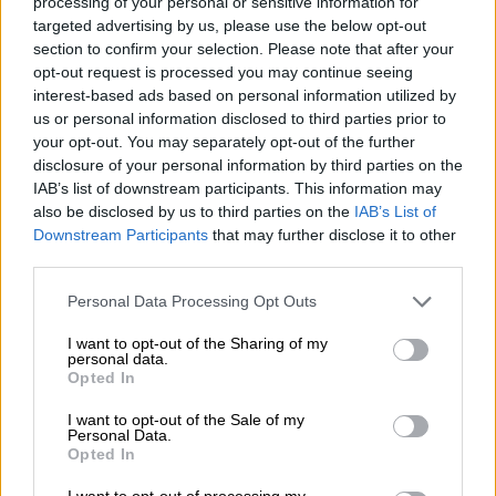
processing of your personal or sensitive information for
targeted advertising by us, please use the below opt-out
section to confirm your selection. Please note that after your
opt-out request is processed you may continue seeing
Κεντρικό...
|
06.08.2026 20:05
interest-based ads based on personal information utilized by
Κεντρικό δελτίο ειδήσεων 06/08/2026
us or personal information disclosed to third parties prior to
your opt-out. You may separately opt-out of the further
disclosure of your personal information by third parties on the
IAB’s list of downstream participants. This information may
ΑΠΟΣΠΑΣΜΑΤΑ...
|
06.08.2026 18:49
also be disclosed by us to third parties on the
IAB’s List of
Downstream Participants
that may further disclose it to other
Φωτιά στη Σκύρο: Τεράστιες φλόγες και
third parties.
ολονύχτια μάχη
Please note that this website/app uses one or more Google
Personal Data Processing Opt Outs
services and may gather and store information including but
not limited to your visit or usage behaviour. You may click to
I want to opt-out of the Sharing of my
personal data.
grant or deny consent to Google and its third-party tags to
Κεντρικό...
|
05.08.2026 19:49
Opted In
use your data for below specified purposes in below Google
Κεντρικό δελτίο ειδήσεων 05/08/2026
consent section.
I want to opt-out of the Sale of my
Personal Data.
Opted In
I want to opt-out of processing my