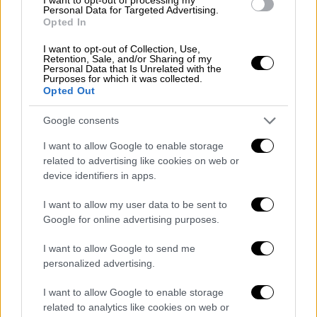
Ώρα Ελλάδος...
|
06.08.2026 10:06
Personal Data for Targeted Advertising.
Opted In
Ώρα Ελλάδος 06/08/2026
I want to opt-out of Collection, Use,
Retention, Sale, and/or Sharing of my
Personal Data that Is Unrelated with the
Purposes for which it was collected.
Opted Out
ΑΘΛΗΤΙΚΟ ΔΕΛΤΙΟ
|
06.08.2026 19:52
Αθλητικό δελτίο ειδήσεων 06/08/2026
Google consents
I want to allow Google to enable storage
related to advertising like cookies on web or
device identifiers in apps.
ΑΥΤΟ ΤΟ ΔΙΑΒΑΣΕΣ;
I want to allow my user data to be sent to
Google for online advertising purposes.
Κώστας Ασημακόπουλος
I want to allow Google to send me
personalized advertising.
I want to allow Google to enable storage
related to analytics like cookies on web or