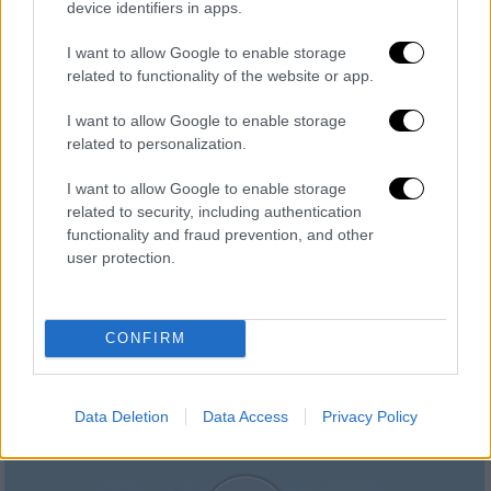
device identifiers in apps.
I want to allow Google to enable storage
related to functionality of the website or app.
I want to allow Google to enable storage
related to personalization.
Ελλάδα
┋
06.08.2026 10:30
Τα «γεράκια» της Ψάθας: Έσωσαν
I want to allow Google to enable storage
related to security, including authentication
από τη μεγάλη φωτιά τη γειτονιά
functionality and fraud prevention, and other
που κάποτε τους έδιωχνε
user protection.
CONFIRM
Data Deletion
Data Access
Privacy Policy