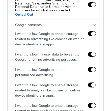
Retention, Sale, and/or Sharing of my
Personal Data that Is Unrelated with the
Purposes for which it was collected.
Opted Out
Κεντρικό...
|
07.08.2026 19:53
Κεντρικό δελτίο ειδήσεων 07/08/2026
Google consents
I want to allow Google to enable storage
related to advertising like cookies on web or
device identifiers in apps.
Μεσημεριανό...
|
08.08.2026 14:03
Μεσημεριανό δελτίο ειδήσεων
I want to allow my user data to be sent to
Google for online advertising purposes.
08/08/2026
I want to allow Google to send me
personalized advertising.
I want to allow Google to enable storage
ΑΠΟΣΠΑΣΜΑΤΑ...
|
08.08.2026 13:22
related to analytics like cookies on web or
Marfin: «Η 46χρονη δεν εμφανίζεται στις
device identifiers in apps.
φωτογραφίες» λέει ο δικηγόρος της
I want to allow Google to enable storage
related to functionality of the website or app.