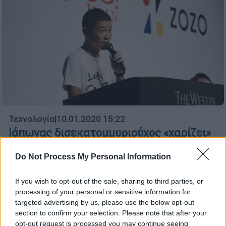
Τεχνολογία
|
10.01.2020 15:22
Ιάπωνας δισεκατομμυριούχος «χαρίζει»
9 εκατ. δολάρια σε followers του στο
Do Not Process My Personal Information
Twitter
Ο επιχειρηματίας πρόσφατα έδωσε 57 εκατ.
If you wish to opt-out of the sale, sharing to third parties, or
δολάρια για έναν πίνακα του Μπασκιά και
processing of your personal or sensitive information for
έχει κάνει κράτηση στο πρώτο εμπορικό
targeted advertising by us, please use the below opt-out
ταξίδι της SpaceX γύρω από τη Σελήνη
section to confirm your selection. Please note that after your
opt-out request is processed you may continue seeing