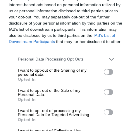
ΑΛΛΑ #TAGS
interest-based ads based on personal information utilized by
us or personal information disclosed to third parties prior to
Twitter
δισεκατομμυριούχος
your opt-out. You may separately opt-out of the further
disclosure of your personal information by third parties on the
IAB’s list of downstream participants. This information may
also be disclosed by us to third parties on the
IAB’s List of
Downstream Participants
that may further disclose it to other
third parties.
Please note that this website/app uses one or more Google
Personal Data Processing Opt Outs
services and may gather and store information including but
not limited to your visit or usage behaviour. You may click to
I want to opt-out of the Sharing of my
personal data.
grant or deny consent to Google and its third-party tags to
Opted In
use your data for below specified purposes in below Google
consent section.
I want to opt-out of the Sale of my
Personal Data.
Opted In
I want to opt-out of processing my
Personal Data for Targeted Advertising.
Opted In
POPULAR VIDEOS
I want to opt-out of Collection, Use,