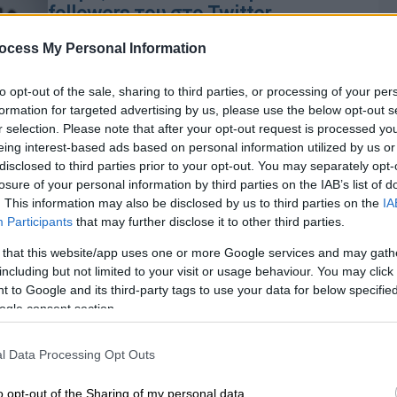
followers του στο Twitter
Ο επιχειρηματίας πρόσφατα έδωσε 57
ocess My Personal Information
εκατ. δολάρια για έναν πίνακα του
Μπασκιά και έχει κάνει κράτηση στο
to opt-out of the sale, sharing to third parties, or processing of your per
πρώτο εμπορικό ταξίδι
formation for targeted advertising by us, please use the below opt-out s
της SpaceX γύρω από τη Σελήνη
r selection. Please note that after your opt-out request is processed y
eing interest-based ads based on personal information utilized by us or
disclosed to third parties prior to your opt-out. You may separately opt-
losure of your personal information by third parties on the IAB’s list of
. This information may also be disclosed by us to third parties on the
IA
Participants
that may further disclose it to other third parties.
 that this website/app uses one or more Google services and may gath
including but not limited to your visit or usage behaviour. You may click 
 to Google and its third-party tags to use your data for below specifi
Κε
ogle consent section.
Κ
0
l Data Processing Opt Outs
o opt-out of the Sharing of my personal data.