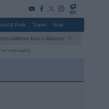
ood & Drink
Travel
Viral
πίθεση» λέει η 46χρονη - Τι αποκάλυψε στους ασ
 νο1 στην καρδιά...