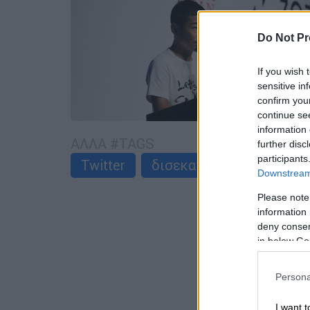
Do Not Pr
If you wish 
sensitive in
confirm you
continue se
information 
ΑΛΛΑ #TAGS
further disc
participants
Twitter
δισεκατομμυριούχος
Downstream 
Please note
information 
deny consent
in below Go
Persona
I want t