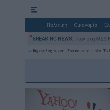
Πολιτική
Οικονομία
Ελ
βρέφος 8 ημερών - Νοσηλευόταν στη ΜΕΘ Νεογν
BREAKING NEWS:
δημοφιλές τώρα:
Σου καίει το μυαλό: Το 