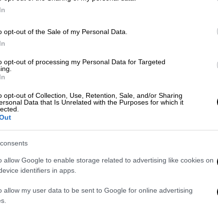
In
ΑΠ
o opt-out of the Sale of my Personal Data.
In
Β
θ
to opt-out of processing my Personal Data for Targeted
ing.
In
o opt-out of Collection, Use, Retention, Sale, and/or Sharing
ersonal Data that Is Unrelated with the Purposes for which it
Κε
lected.
Κ
Out
0
consents
o allow Google to enable storage related to advertising like cookies on
evice identifiers in apps.
Με
Μ
o allow my user data to be sent to Google for online advertising
0
s.