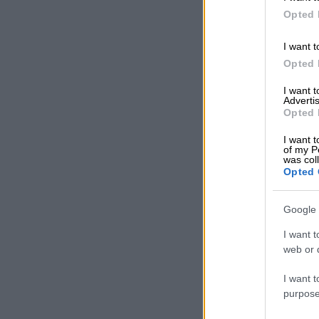
Opted 
I want t
Opted 
I want 
Advertis
Opted 
I want t
of my P
was col
Opted 
Google 
I want t
web or d
I want t
purpose