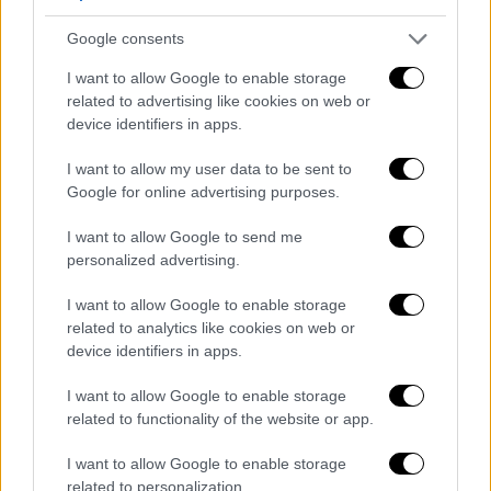
Google consents
I want to allow Google to enable storage
related to advertising like cookies on web or
device identifiers in apps.
I want to allow my user data to be sent to
Google for online advertising purposes.
Αθλητισμός
|
16.07.2019 01:50
I want to allow Google to send me
Ολυμπιακός: Τέλος εποχής για
personalized advertising.
Μάντζαρη - Μετακομίζει στην Ούνιξ
Καζάν
I want to allow Google to enable storage
related to analytics like cookies on web or
Παρελθόν από τους ερυθρόλευκους ο
device identifiers in apps.
Έλληνας γκαρντ
I want to allow Google to enable storage
ΑΛΛΑ #TAGS
related to functionality of the website or app.
μπάσκετ
Εθνική μπάσκετ
I want to allow Google to enable storage
related to personalization.