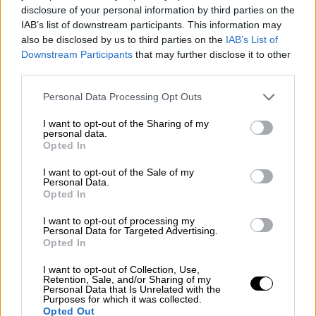
disclosure of your personal information by third parties on the
IAB’s list of downstream participants. This information may
also be disclosed by us to third parties on the
IAB’s List of
Downstream Participants
that may further disclose it to other
third parties.
Αθλητισμός
|
19.08.2019 00:44
Please note that this website/app uses one or more Google
Personal Data Processing Opt Outs
services and may gather and store information including but
«Κόπηκαν» Μάντζαρης και Κώστας
not limited to your visit or usage behaviour. You may click to
I want to opt-out of the Sharing of my
Αντετοκούνμπο από την Εθνική
personal data.
grant or deny consent to Google and its third-party tags to
Opted In
use your data for below specified purposes in below Google
Η ΕΟΚ ανακοίνωσε πως ο Βαγγέλης
consent section.
Μάντζαρης και ο Κώστας Αντετοκούνμπο
I want to opt-out of the Sale of my
Personal Data.
«κόπηκαν» από τον Θανάση Σκουρτόπουλο
Opted In
ενόψει Παγκοσμίου.
I want to opt-out of processing my
Personal Data for Targeted Advertising.
Opted In
I want to opt-out of Collection, Use,
Retention, Sale, and/or Sharing of my
Personal Data that Is Unrelated with the
Purposes for which it was collected.
Opted Out