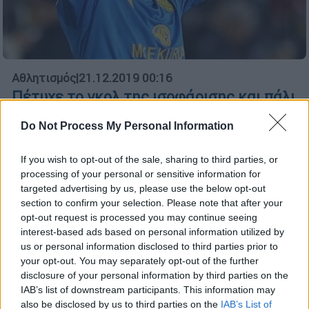
Αθλητισμός
|
21.12.2019 00:16
Πέτυχε το γκολ της ισοφάρισης και πάλι
στις καθυστερήσεις ο Κίτσιου (vid)
Do Not Process My Personal Information
Οπως στο παιχνίδι με τη Γαλατασαράι έτσι
κι απέναντι στην Αντάλιασπορ, ο πρώην
If you wish to opt-out of the sale, sharing to third parties, or
άσος του ΠΑΟΚ, σκόραρε στο φινάλε
processing of your personal or sensitive information for
χαρίζοντας βαθμό στην Ανκαραγκουτσού
targeted advertising by us, please use the below opt-out
section to confirm your selection. Please note that after your
opt-out request is processed you may continue seeing
interest-based ads based on personal information utilized by
us or personal information disclosed to third parties prior to
your opt-out. You may separately opt-out of the further
disclosure of your personal information by third parties on the
IAB’s list of downstream participants. This information may
also be disclosed by us to third parties on the
IAB’s List of