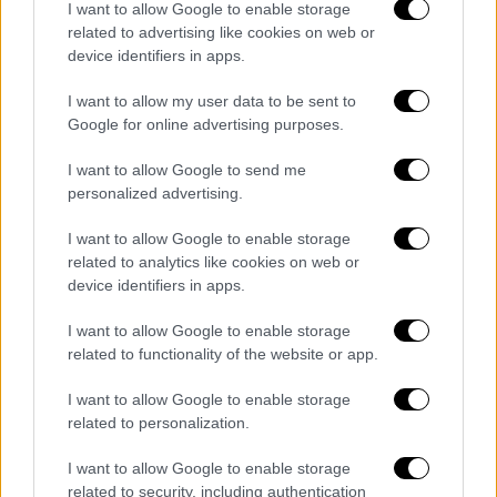
I want to allow Google to enable storage
related to advertising like cookies on web or
device identifiers in apps.
I want to allow my user data to be sent to
Google for online advertising purposes.
Αθλητισμός
|
05.07.2019 11:58
Απίστευτο κράξιμο παίκτη στην ομάδα
I want to allow Google to send me
του: «Δώρο απ' τα χρωστούμενα!» (pic)
personalized advertising.
Ο Γάλλος αμυντικός Τομάς Ερτό ζήτησε
I want to allow Google to enable storage
δώρο για τα γενέθλια του ένα μισθό απ' τους
related to analytics like cookies on web or
εννέα που του οφείλουν
device identifiers in apps.
ΑΛΛΑ #TAGS
I want to allow Google to enable storage
related to functionality of the website or app.
Τουρκία
ποδόσφαιρο
I want to allow Google to enable storage
Παναθηναϊκός
γκολ
related to personalization.
Στέλιος Κίτσιου
I want to allow Google to enable storage
related to security, including authentication