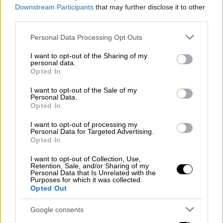
Downstream Participants
that may further disclose it to other
third parties.
Please note that this website/app uses one or more Google
Personal Data Processing Opt Outs
Αθλητισμός
|
21.12.2019 00:15
services and may gather and store information including but
Ο Στέλιος Κίτσιου «σόκαρε» τη
not limited to your visit or usage behaviour. You may click to
I want to opt-out of the Sharing of my
personal data.
grant or deny consent to Google and its third-party tags to
Γαλατάσαραϊ με γκολ στο 91' (vid)
Opted In
use your data for below specified purposes in below Google
Ο Στέλιος Κίτσιου σκόραρε στην έδρα της
consent section.
I want to opt-out of the Sale of my
Personal Data.
Γαλατάσαραϊ και έδωσε «χρυσό» βαθμό στην
Opted In
ομάδα του
I want to opt-out of processing my
Personal Data for Targeted Advertising.
Opted In
I want to opt-out of Collection, Use,
Retention, Sale, and/or Sharing of my
Personal Data that Is Unrelated with the
Purposes for which it was collected.
Opted Out
Google consents