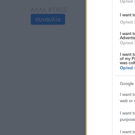
Opted 
ΑΛΛΑ #TAGS
I want t
συναυλία
Opted 
I want 
Advertis
Opted 
I want t
of my P
was col
Opted 
Google 
I want t
web or d
I want t
purpose
I want 