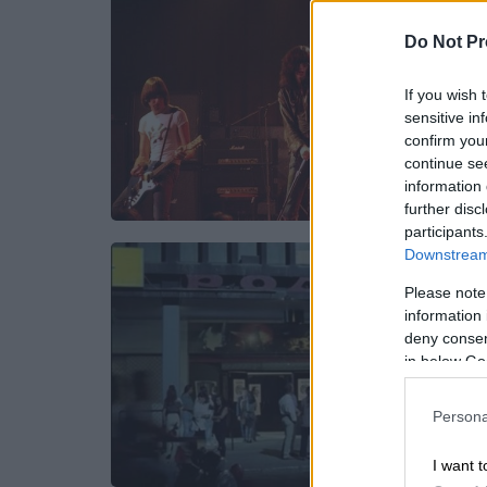
Do Not Pr
If you wish 
sensitive in
confirm you
continue se
information 
further disc
participants
Downstream 
Please note
information 
deny consent
in below Go
Persona
I want t