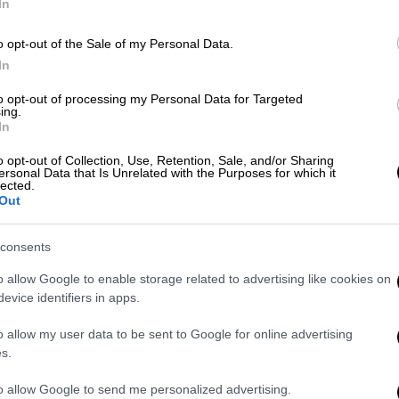
In
o opt-out of the Sale of my Personal Data.
Κε
In
Κ
to opt-out of processing my Personal Data for Targeted
0
ing.
In
o opt-out of Collection, Use, Retention, Sale, and/or Sharing
ersonal Data that Is Unrelated with the Purposes for which it
lected.
Με
Out
Μ
0
consents
o allow Google to enable storage related to advertising like cookies on
evice identifiers in apps.
Ώρ
o allow my user data to be sent to Google for online advertising
Ώ
s.
to allow Google to send me personalized advertising.