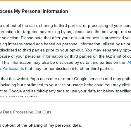
σαν βροχή: Η θρυλική συναυλία
που κόντεψε να γκρεμίσει το
ocess My Personal Information
Ρόδον
to opt-out of the sale, sharing to third parties, or processing of your per
formation for targeted advertising by us, please use the below opt-out s
Ένα 4ήμερο με απανωτά sold out που
r selection. Please note that after your opt-out request is processed y
έγραψε ιστορία
eing interest-based ads based on personal information utilized by us or
disclosed to third parties prior to your opt-out. You may separately opt-
losure of your personal information by third parties on the IAB’s list of
. This information may also be disclosed by us to third parties on the
IA
Participants
that may further disclose it to other third parties.
Πολιτισμός
|
08.12.2019 19:05
Ο θρύλος της οδού Μάρνη: Το
 that this website/app uses one or more Google services and may gath
ελληνικό club που βρέθηκε «στο
including but not limited to your visit or usage behaviour. You may click 
 to Google and its third-party tags to use your data for below specifi
Top-3 της Ευρώπης»
ogle consent section.
Τα μεγαλύτερα ονόματα της
Κε
παγκόσμιας μουσικής παρέλασαν από
l Data Processing Opt Outs
Κ
εκεί μέσα στα 18 χρόνια λειτουργίας
0
του.
o opt-out of the Sharing of my personal data.