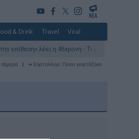
ood & Drink
Travel
Viral
πίθεση» λέει η 46χρονη - Τι αποκάλυψε στους ασ
 σήμερα
|
➔ Εορτολόγιο: Ποιοι γιορτάζουν