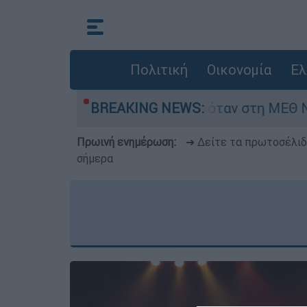
Πολιτική
Οικονομία
Ελ
ρέφος 8 ημερών - Νοσηλευόταν στη ΜΕΘ Νεογν
BREAKING NEWS:
Πρωινή ενημέρωση:
➔ Δείτε τα πρωτοσέλι
σήμερα