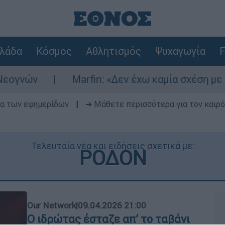
λάδα
Κόσμος
Αθλητισμός
Ψυχαγωγία
F
ών
Marfin: «Δεν έχω καμία σχέση με την ε
δα των εφημερίδων
|
➔ Μάθετε περισσότερα για τον καιρό
Τελευταία νέα και ειδήσεις σχετικά με:
ΡΟΔΟΝ
Our Network
|
09.04.2026 21:00
Ο ιδρώτας έσταζε απ’ το ταβάνι