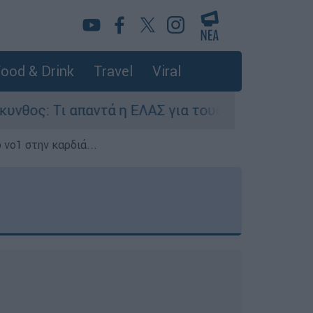
ood & Drink
Travel
Viral
ντά η ΕΛΑΣ για τους 8 βιασμούς τουριστριών - «
 νο1 στην καρδιά...