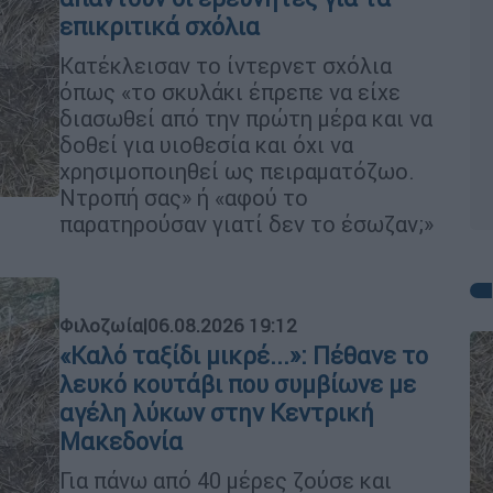
επικριτικά σχόλια
Κατέκλεισαν το ίντερνετ σχόλια
όπως «το σκυλάκι έπρεπε να είχε
διασωθεί από την πρώτη μέρα και να
δοθεί για υιοθεσία και όχι να
χρησιμοποιηθεί ως πειραματόζωο.
Ντροπή σας» ή «αφού το
παρατηρούσαν γιατί δεν το έσωζαν;»
Φιλοζωία
|
06.08.2026 19:12
«Καλό ταξίδι μικρέ...»: Πέθανε το
λευκό κουτάβι που συμβίωνε με
αγέλη λύκων στην Κεντρική
Μακεδονία
Για πάνω από 40 μέρες ζούσε και