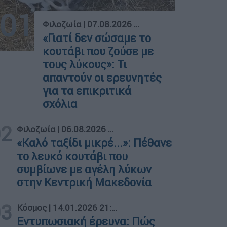
01
Φιλοζωία
|
07.08.2026 17:10
«Γιατί δεν σώσαμε το
κουτάβι που ζούσε με
τους λύκους»: Τι
απαντούν οι ερευνητές
για τα επικριτικά
σχόλια
02
Φιλοζωία
|
06.08.2026 19:12
«Καλό ταξίδι μικρέ...»: Πέθανε
το λευκό κουτάβι που
συμβίωνε με αγέλη λύκων
στην Κεντρική Μακεδονία
03
Κόσμος
|
14.01.2026 21:25
Εντυπωσιακή έρευνα: Πώς