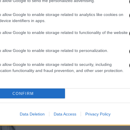
to allow Google to send me personalized advertising.
έγινε η επίθεση του σκύλου στα
Βριλίσσια
o allow Google to enable storage related to analytics like cookies on
Ώρ
evice identifiers in apps.
Αυτόπτες μάρτυρες λένε ότι όλα
Ώ
έγιναν μέσα σε λίγα λεπτά:
o allow Google to enable storage related to functionality of the website
o allow Google to enable storage related to personalization.
ΑΘ
Α
o allow Google to enable storage related to security, including
Ελλάδα
|
17.07.2026 09:30
cation functionality and fraud prevention, and other user protection.
Aπίστευτο περιστατικό στα
Βριλήσσια: Σκύλος τραυμάτισε
περαστικό και σκότωσε το
CONFIRM
κατοικίδιό του
Το περιστατικό σημειώθηκε έξω από
φούρνο και η ιδιοκτήρια του ζώου
Data Deletion
Data Access
Privacy Policy
που επιτέθηκε, συνελήφθη