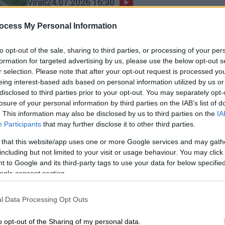
Viral
|
24.07.2026 16:30
Αυτό θα πει αφοσίωση: Είπαν σε
ocess My Personal Information
σκύλο να προσέξει το ρύζι από τη
βροχή και αυτός το έκανε!
to opt-out of the sale, sharing to third parties, or processing of your per
Η αφοσίωσή του συγκινεί
formation for targeted advertising by us, please use the below opt-out s
r selection. Please note that after your opt-out request is processed y
eing interest-based ads based on personal information utilized by us or
disclosed to third parties prior to your opt-out. You may separately opt-
losure of your personal information by third parties on the IAB’s list of
. This information may also be disclosed by us to third parties on the
IA
Participants
that may further disclose it to other third parties.
Viral
|
21.07.2026 10:00
Ηρωικός σκύλος έσωσε 6χρονο
 that this website/app uses one or more Google services and may gath
including but not limited to your visit or usage behaviour. You may click 
από επίθεση αρκούδας –
 to Google and its third-party tags to use your data for below specifi
Βραβεύτηκε για τη γενναιότητά
ogle consent section.
του
Βίντεο δείχνει την αρκούδα να
l Data Processing Opt Outs
πλησιάζει απειλητικά και να ορμά
o opt-out of the Sharing of my personal data.
προς το μικρό αγόρι,