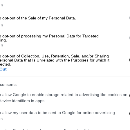
In
Με
o opt-out of the Sale of my Personal Data.
In
Μ
0
Κόσμος
|
17.07.2026 20:13
to opt-out of processing my Personal Data for Targeted
ing.
Απίστευτο βίντεο: Σκύλος
In
ενεργοποιεί φρυγανιέρα και καίει
o opt-out of Collection, Use, Retention, Sale, and/or Sharing
σπίτι - Νεκρά τρία κατοικίδια
ersonal Data that Is Unrelated with the Purposes for which it
Κε
lected.
Κ
Προκλήθηκαν και ζημιές ύψους
Out
περίπου 175.000 ευρώ
0
consents
o allow Google to enable storage related to advertising like cookies on
evice identifiers in apps.
Με
Μ
o allow my user data to be sent to Google for online advertising
0
s.
Ελλάδα
|
17.07.2026 13:56
«Είδαμε έναν κύριο πεσμένο»: Πώς