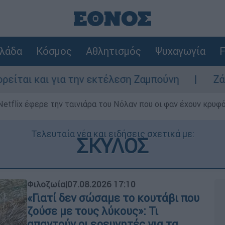
λάδα
Κόσμος
Αθλητισμός
Ψυχαγωγία
F
 την εκτέλεση Ζαμπούνη
Ζάκυνθος: Τι απα
Netflix έφερε την ταινιάρα του Νόλαν που οι φαν έχουν κρυφό
Τελευταία νέα και ειδήσεις σχετικά με:
ΣΚΥΛΟΣ
Φιλοζωία
|
07.08.2026 17:10
«Γιατί δεν σώσαμε το κουτάβι που
ζούσε με τους λύκους»: Τι
απαντούν οι ερευνητές για τα