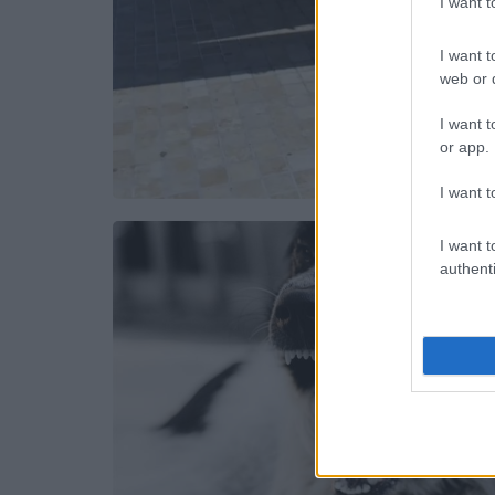
I want 
I want t
web or d
I want t
or app.
I want t
I want t
authenti