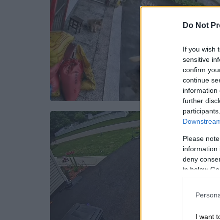
Do Not Pr
If you wish 
sensitive in
confirm you
continue se
information 
further disc
participants
Downstream 
Please note
information 
deny consent
in below Go
Persona
I want t