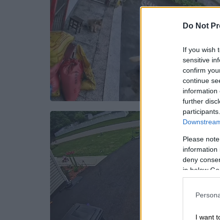
Do Not Pr
If you wish 
sensitive in
confirm you
continue se
information 
further disc
participants
Downstream 
Please note
information 
deny consent
in below Go
Persona
I want t