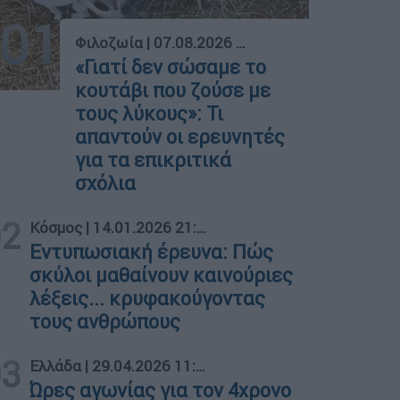
01
Φιλοζωία
|
07.08.2026 17:10
«Γιατί δεν σώσαμε το
κουτάβι που ζούσε με
τους λύκους»: Τι
απαντούν οι ερευνητές
για τα επικριτικά
σχόλια
02
Κόσμος
|
14.01.2026 21:25
Εντυπωσιακή έρευνα: Πώς
σκύλοι μαθαίνουν καινούριες
λέξεις... κρυφακούγοντας
τους ανθρώπους
03
Ελλάδα
|
29.04.2026 11:10
Ώρες αγωνίας για τον 4χρονο