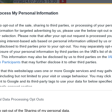
Viral
|
24.07.2026 16:30
Αυτό θα πει αφοσίωση: Είπαν σε
ocess My Personal Information
σκύλο να προσέξει το ρύζι από τη
βροχή και αυτός το έκανε!
to opt-out of the sale, sharing to third parties, or processing of your per
Η αφοσίωσή του συγκινεί
formation for targeted advertising by us, please use the below opt-out s
r selection. Please note that after your opt-out request is processed y
eing interest-based ads based on personal information utilized by us or
disclosed to third parties prior to your opt-out. You may separately opt-
losure of your personal information by third parties on the IAB’s list of
. This information may also be disclosed by us to third parties on the
IA
Participants
that may further disclose it to other third parties.
Viral
|
21.07.2026 10:00
Ηρωικός σκύλος έσωσε 6χρονο
 that this website/app uses one or more Google services and may gath
including but not limited to your visit or usage behaviour. You may click 
από επίθεση αρκούδας –
 to Google and its third-party tags to use your data for below specifi
Βραβεύτηκε για τη γενναιότητά
ogle consent section.
του
Βίντεο δείχνει την αρκούδα να
l Data Processing Opt Outs
πλησιάζει απειλητικά και να ορμά
o opt-out of the Sharing of my personal data.
προς το μικρό αγόρι,