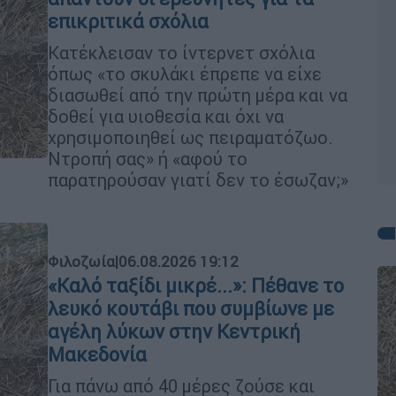
επικριτικά σχόλια
Κατέκλεισαν το ίντερνετ σχόλια
όπως «το σκυλάκι έπρεπε να είχε
διασωθεί από την πρώτη μέρα και να
δοθεί για υιοθεσία και όχι να
χρησιμοποιηθεί ως πειραματόζωο.
Ντροπή σας» ή «αφού το
παρατηρούσαν γιατί δεν το έσωζαν;»
Φιλοζωία
|
06.08.2026 19:12
«Καλό ταξίδι μικρέ...»: Πέθανε το
λευκό κουτάβι που συμβίωνε με
αγέλη λύκων στην Κεντρική
Μακεδονία
Για πάνω από 40 μέρες ζούσε και