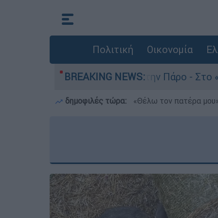
Πολιτική
Οικονομία
Ελ
το του 4χρονου στην Πάρο - Στο «μικροσκόπιο» 
BREAKING NEWS:
δημοφιλές τώρα:
«Θέλω τον πατέρα μου»: