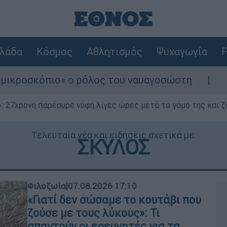
λάδα
Κόσμος
Αθλητισμός
Ψυχαγωγία
F
ο ρόλος του ναυαγοσώστη
Συναγερμός στην
 27χρονη παρέσυρε νύφη λίγες ώρες μετά το γάμο της και ζη
Τελευταία νέα και ειδήσεις σχετικά με:
ΣΚΥΛΟΣ
Φιλοζωία
|
07.08.2026 17:10
«Γιατί δεν σώσαμε το κουτάβι που
ζούσε με τους λύκους»: Τι
απαντούν οι ερευνητές για τα