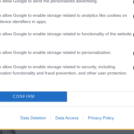
to allow Google to send me personalized advertising.
έγινε η επίθεση του σκύλου στα
Δε
Βριλίσσια
o allow Google to enable storage related to analytics like cookies on
Δ
evice identifiers in apps.
Αυτόπτες μάρτυρες λένε ότι όλα
έγιναν μέσα σε λίγα λεπτά:
o allow Google to enable storage related to functionality of the website
ΑΠ
o allow Google to enable storage related to personalization.
Π
σ
o allow Google to enable storage related to security, including
Ελλάδα
|
17.07.2026 09:30
cation functionality and fraud prevention, and other user protection.
,
Aπίστευτο περιστατικό στα
Βριλήσσια: Σκύλος τραυμάτισε
περαστικό και σκότωσε το
CONFIRM
κατοικίδιό του
Το περιστατικό σημειώθηκε έξω από
φούρνο και η ιδιοκτήρια του ζώου
Data Deletion
Data Access
Privacy Policy
που επιτέθηκε, συνελήφθη