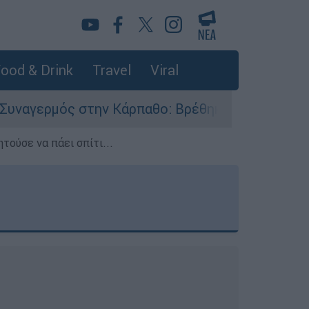
ood & Drink
Travel
Viral
 Κάρπαθο: Βρέθηκαν παλιά πυρομαχικά στο Αρδά
τούσε να πάει σπίτι...