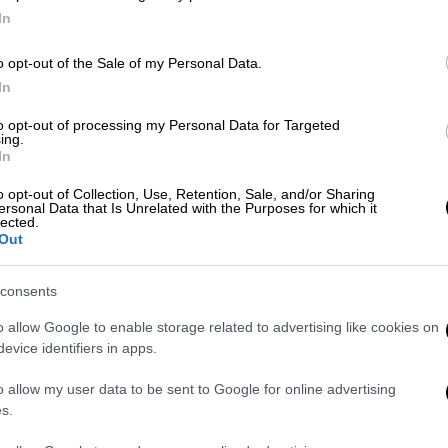
In
Με
Μ
o opt-out of the Sale of my Personal Data.
In
0
Κόσμος
|
17.07.2026 20:13
to opt-out of processing my Personal Data for Targeted
ing.
Απίστευτο βίντεο: Σκύλος
In
ενεργοποιεί φρυγανιέρα και καίει
Με
o opt-out of Collection, Use, Retention, Sale, and/or Sharing
σπίτι - Νεκρά τρία κατοικίδια
Μ
ersonal Data that Is Unrelated with the Purposes for which it
lected.
0
Προκλήθηκαν και ζημιές ύψους
Out
περίπου 175.000 ευρώ
consents
o allow Google to enable storage related to advertising like cookies on
Κε
evice identifiers in apps.
Κ
0
o allow my user data to be sent to Google for online advertising
s.
Ελλάδα
|
17.07.2026 13:56
«Είδαμε έναν κύριο πεσμένο»: Πώς