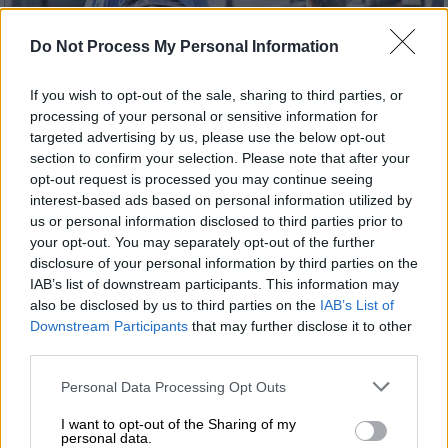
Do Not Process My Personal Information
If you wish to opt-out of the sale, sharing to third parties, or
processing of your personal or sensitive information for
targeted advertising by us, please use the below opt-out
section to confirm your selection. Please note that after your
opt-out request is processed you may continue seeing
interest-based ads based on personal information utilized by
Παιδεία
|
04.02.2022 07:40
us or personal information disclosed to third parties prior to
Γιατί γερνάμε; Ερευνητές ρίχνουν φως
your opt-out. You may separately opt-out of the further
στον μηχανισμό της ρύθμισης της
disclosure of your personal information by third parties on the
IAB’s list of downstream participants. This information may
γήρανσης μέσω επαναπροσδιορισμού
also be disclosed by us to third parties on the
IAB’s List of
του μεταβολισμού
Downstream Participants
that may further disclose it to other
third parties.
Tα αυξημένα επίπεδα πρόσληψης γλυκόζης
μειώνουν σημαντικά το προσδόκιμο
Please note that this website/app uses one or more Google
Personal Data Processing Opt Outs
επιβίωσης
services and may gather and store information including but
not limited to your visit or usage behaviour. You may click to
I want to opt-out of the Sharing of my
personal data.
grant or deny consent to Google and its third-party tags to