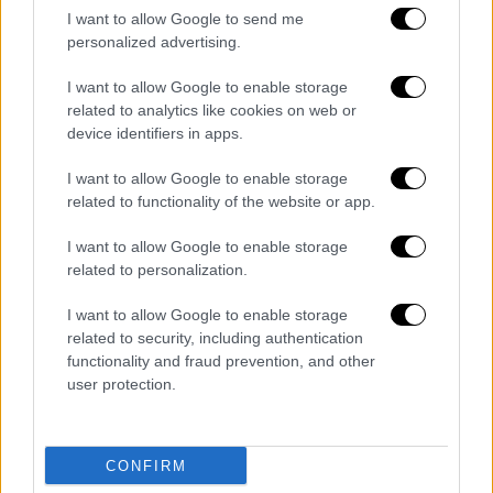
ουσίες, παρέχοντας ενεργοποίηση ή
I want to allow Google to send me
καταστολή των σημάτων που σχετίζονται με
personalized advertising.
βασικές λειτουργίες και ισορροπία στο
σώμα
I want to allow Google to enable storage
related to analytics like cookies on web or
ΑΛΛΑ #TAGS
device identifiers in apps.
ειδήσεις τώρα
μικροβίωμα
I want to allow Google to enable storage
related to functionality of the website or app.
έρευνα
πανεπιστήμια
γήρανση
I want to allow Google to enable storage
τσάι
στρες
related to personalization.
I want to allow Google to enable storage
related to security, including authentication
functionality and fraud prevention, and other
user protection.
CONFIRM