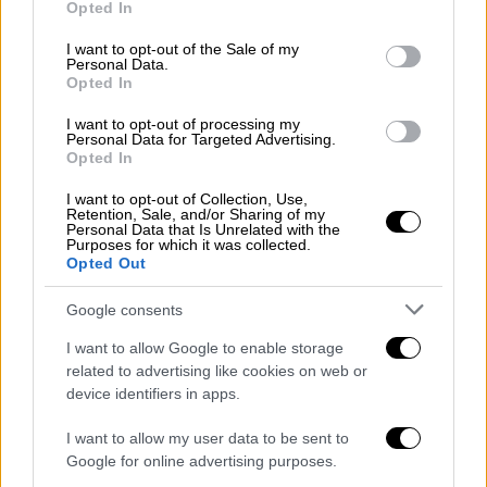
Opted In
use your data for below specified purposes in below Google
consent section.
I want to opt-out of the Sale of my
Personal Data.
Opted In
I want to opt-out of processing my
Personal Data for Targeted Advertising.
Opted In
I want to opt-out of Collection, Use,
Retention, Sale, and/or Sharing of my
Personal Data that Is Unrelated with the
Purposes for which it was collected.
Opted Out
Google consents
Open life
|
15.11.2019 17:35
I want to allow Google to enable storage
Πώς το στρες επηρεάζει τον
related to advertising like cookies on web or
device identifiers in apps.
μεταβολισμό μας και ποιες τροφές τον
ενισχύουν
I want to allow my user data to be sent to
Google for online advertising purposes.
Οι ορμόνες λειτουργούν ως ρυθμιστικές