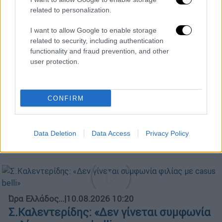
related to personalization.
I want to allow Google to enable storage
related to security, including authentication
Κεντρικό...
|
09.08.2026 20:50
functionality and fraud prevention, and other
Κεντρικό δελτίο ειδήσεων 09/08/2026
user protection.
CONFIRM
Ώρα Ελλάδος...
|
10.08.2026 10:49
Πολιτική αντιπαράθεση
Data Deletion
Data Access
Privacy Policy
Σταμάτης,Αναστασίου και Λαλιώτου
Ώρα Ελλάδος...
|
10.08.2026 10:20
Σ.Καλεντερίδης: «Δεν γίνεται συμφωνία