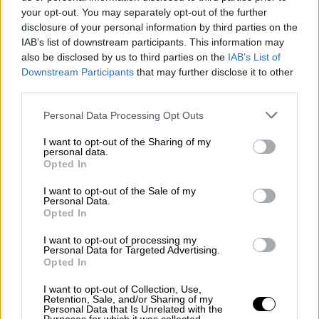
χαμηλή βλάστηση αλλά με θέα εξακολουθεί
your opt-out. You may separately opt-out of the further
που κόβει την ανάσα
disclosure of your personal information by third parties on the
IAB’s list of downstream participants. This information may
ΑΛΛΑ #TAGS
also be disclosed by us to third parties on the
IAB’s List of
φωτιά
ειδήσεις τώρα
Καβάλα
Downstream Participants
that may further disclose it to other
third parties.
ταξίδια Ελλάδα
πυροσβεστική
Please note that this website/app uses one or more Google
Personal Data Processing Opt Outs
services and may gather and store information including but
φωτιά τώρα
Βασίλης Κικίλιας
not limited to your visit or usage behaviour. You may click to
I want to opt-out of the Sharing of my
personal data.
grant or deny consent to Google and its third-party tags to
Opted In
use your data for below specified purposes in below Google
consent section.
I want to opt-out of the Sale of my
Personal Data.
Opted In
I want to opt-out of processing my
Personal Data for Targeted Advertising.
Opted In
I want to opt-out of Collection, Use,
Retention, Sale, and/or Sharing of my
Personal Data that Is Unrelated with the