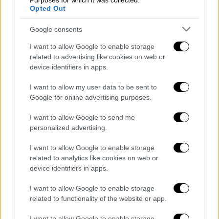
Purposes for which it was collected.
Opted Out
Google consents
I want to allow Google to enable storage
related to advertising like cookies on web or
device identifiers in apps.
POPULAR VIDEOS
I want to allow my user data to be sent to
Google for online advertising purposes.
I want to allow Google to send me
Ώρα Ελλάδος...
|
10.08.2026 08:39
personalized advertising.
Ηλεία: Φωτιά τώρα στο χωριό Μουζάκι
– Κοντά στην είσοδο του χωριού οι
I want to allow Google to enable storage
φλόγες
related to analytics like cookies on web or
device identifiers in apps.
I want to allow Google to enable storage
related to functionality of the website or app.
Ώρα Ελλάδος...
|
10.08.2026 12:18
Ώρα Ελλάδος 10/08/2026
I want to allow Google to enable storage