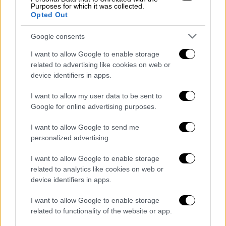
Purposes for which it was collected.
Opted Out
Google consents
I want to allow Google to enable storage
related to advertising like cookies on web or
device identifiers in apps.
POPULAR VIDEOS
I want to allow my user data to be sent to
Google for online advertising purposes.
Μεσημεριανό...
|
08.08.2026 14:03
I want to allow Google to send me
Μεσημεριανό δελτίο ειδήσεων
personalized advertising.
08/08/2026
I want to allow Google to enable storage
related to analytics like cookies on web or
device identifiers in apps.
I want to allow Google to enable storage
ΑΠΟΣΠΑΣΜΑΤΑ...
|
08.08.2026 14:01
related to functionality of the website or app.
Ιός του Δυτικού Νείλου: 65 κρούσματα