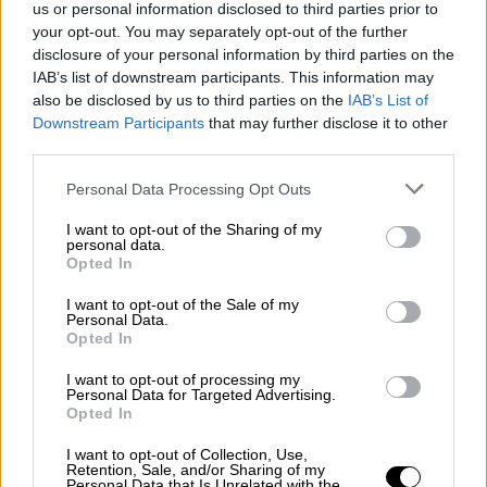
Το τοπίο δίπλα στον επισκέπτη άγριο, με
us or personal information disclosed to third parties prior to
χαμηλή βλάστηση αλλά με θέα εξακολουθεί
your opt-out. You may separately opt-out of the further
disclosure of your personal information by third parties on the
που κόβει την ανάσα
IAB’s list of downstream participants. This information may
also be disclosed by us to third parties on the
IAB’s List of
ΑΛΛΑ #TAGS
Downstream Participants
that may further disclose it to other
φωτιά
ειδήσεις τώρα
Καβάλα
third parties.
Please note that this website/app uses one or more Google
ταξίδια Ελλάδα
πυροσβεστική
Personal Data Processing Opt Outs
services and may gather and store information including but
not limited to your visit or usage behaviour. You may click to
I want to opt-out of the Sharing of my
φωτιά τώρα
Βασίλης Κικίλιας
personal data.
grant or deny consent to Google and its third-party tags to
Opted In
use your data for below specified purposes in below Google
consent section.
I want to opt-out of the Sale of my
Personal Data.
Opted In
I want to opt-out of processing my
Personal Data for Targeted Advertising.
Opted In
I want to opt-out of Collection, Use,
Retention, Sale, and/or Sharing of my
Personal Data that Is Unrelated with the