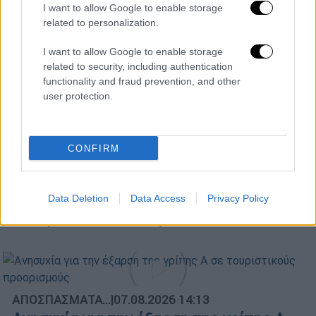
I want to allow Google to enable storage
στην Αττική – 8 ασθενείς σε ΜΕΘ
related to personalization.
I want to allow Google to enable storage
related to security, including authentication
functionality and fraud prevention, and other
ΑΠΟΣΠΑΣΜΑΤΑ...
|
08.08.2026 13:55
user protection.
Φωτιά σε ακατοίκητο κτίριο στην
πλατεία Κουμουνδούρου
CONFIRM
Κεντρικό...
|
07.08.2026 19:53
Data Deletion
Data Access
Privacy Policy
Κεντρικό δελτίο ειδήσεων 07/08/2026
ΑΠΟΣΠΑΣΜΑΤΑ...
|
07.08.2026 14:13