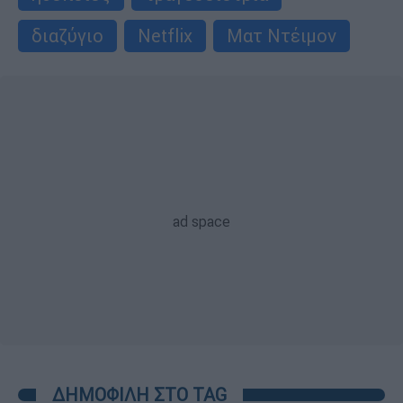
διαζύγιο
Netflix
Ματ Ντέιμον
ΔΗΜΟΦΙΛΗ ΣΤΟ TAG