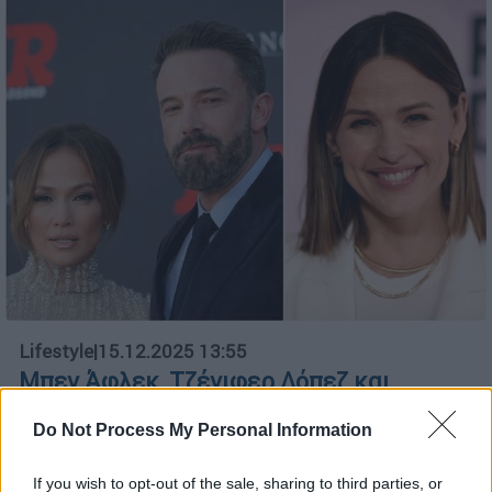
Lifestyle
|
15.12.2025 13:55
Μπεν Άφλεκ, Τζένιφερ Λόπεζ και
Τζένιφερ Γκάρνερ βρέθηκαν ξανά μαζί
Do Not Process My Personal Information
για χάρη των παιδιών τους
Η τραγουδίστρια διατηρεί άριστη σχέση με
If you wish to opt-out of the sale, sharing to third parties, or