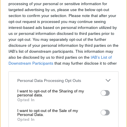
τα παιδιά των Άφλεκ-Γκάρνερ παρά τον
processing of your personal or sensitive information for
χωρισμό της με τον ηθοποιό
targeted advertising by us, please use the below opt-out
section to confirm your selection. Please note that after your
opt-out request is processed you may continue seeing
interest-based ads based on personal information utilized by
us or personal information disclosed to third parties prior to
your opt-out. You may separately opt-out of the further
disclosure of your personal information by third parties on the
IAB’s list of downstream participants. This information may
also be disclosed by us to third parties on the
IAB’s List of
Downstream Participants
that may further disclose it to other
third parties.
Please note that this website/app uses one or more Google
Personal Data Processing Opt Outs
services and may gather and store information including but
not limited to your visit or usage behaviour. You may click to
I want to opt-out of the Sharing of my
personal data.
grant or deny consent to Google and its third-party tags to
Opted In
use your data for below specified purposes in below Google
consent section.
I want to opt-out of the Sale of my
Lifestyle
|
13.10.2025 13:46
Personal Data.
Opted In
Φιλική η επανένωση των Λόπεζ και