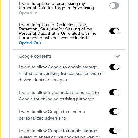
Άφλεκ στη Νέα Υόρκη, χωρίς προοπτική
I want to opt-out of processing my
Personal Data for Targeted Advertising.
επανασύνδεσης
Opted In
Η τελευταία κοινή εμφάνιση του πρώην
I want to opt-out of Collection, Use,
ζευγαριού ήταν απλώς επαγγελματική
Retention, Sale, and/or Sharing of my
Personal Data that Is Unrelated with the
Purposes for which it was collected.
Opted Out
Google consents
I want to allow Google to enable storage
related to advertising like cookies on web or
device identifiers in apps.
I want to allow my user data to be sent to
Google for online advertising purposes.
I want to allow Google to send me
personalized advertising.
I want to allow Google to enable storage
related to analytics like cookies on web or