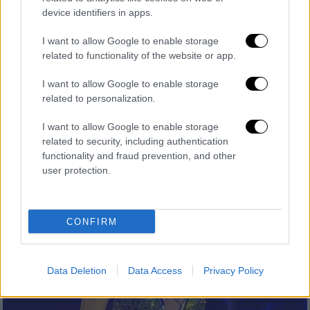
Lifestyle
|
07.10.2025 13:42
device identifiers in apps.
Πρώτη κοινή εμφάνιση για Λόπεζ και
I want to allow Google to enable storage
Άφλεκ μετά το διαζύγιο στην πρεμιέρα
related to functionality of the website or app.
του «Kiss of the Spider Woman»
I want to allow Google to enable storage
Παρά τον πρόσφατο χωρισμό τους, οι δύο
related to personalization.
σταρ εμφανίστηκαν ιδιαίτερα εγκάρδιοι
I want to allow Google to enable storage
related to security, including authentication
functionality and fraud prevention, and other
user protection.
CONFIRM
Data Deletion
Data Access
Privacy Policy