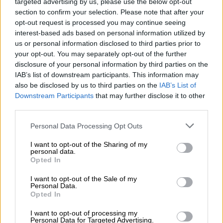
Στο Μαξίµου θεωρούν ότι η ρητορική
targeted advertising by us, please use the below opt-out
Καµµένου αφορά από εδώ και πέρα τη
section to confirm your selection. Please note that after your
opt-out request is processed you may continue seeing
«γαλάζια πολυκατοικία»
interest-based ads based on personal information utilized by
us or personal information disclosed to third parties prior to
your opt-out. You may separately opt-out of the further
disclosure of your personal information by third parties on the
IAB’s list of downstream participants. This information may
also be disclosed by us to third parties on the
IAB’s List of
Downstream Participants
that may further disclose it to other
third parties.
Please note that this website/app uses one or more Google
Personal Data Processing Opt Outs
services and may gather and store information including but
not limited to your visit or usage behaviour. You may click to
I want to opt-out of the Sharing of my
personal data.
grant or deny consent to Google and its third-party tags to
Opted In
use your data for below specified purposes in below Google
consent section.
I want to opt-out of the Sale of my
Personal Data.
Opted In
Κόσμος
|
25.01.2019 23:20
Μέρκελ για κύρωση Συμφωνίας:
I want to opt-out of processing my
Personal Data for Targeted Advertising.