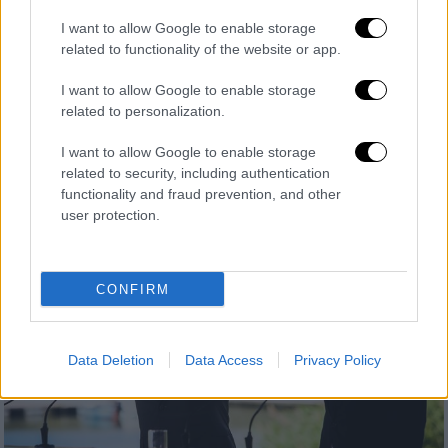
I want to allow Google to enable storage
Πολιτική
|
25.01.2019 20:48
related to functionality of the website or app.
Μάικ Πομπέο: Οι ηγέτες της Ελλάδας
επέδειξαν όραμα, θάρρος και επιμονή
I want to allow Google to enable storage
related to personalization.
Ο Αμερικανός υπουργός Εξωτερικών
χαιρετίζει την υπερψήφιση της Συμφωνίας
I want to allow Google to enable storage
των Πρεσπών από το ελληνικό Κοινοβούλιο
related to security, including authentication
functionality and fraud prevention, and other
user protection.
CONFIRM
Data Deletion
Data Access
Privacy Policy