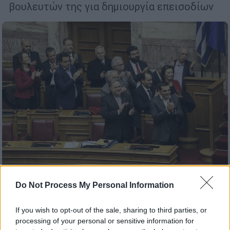
βουλευτών της για δηµιουργία επεισοδίων
Πολιτική
|
26.01.2019 07:38
Do Not Process My Personal Information
Νέο κεφάλαιο μετά τις Πρέσπες - Τι
If you wish to opt-out of the sale, sharing to third parties, or
σημαίνει η πλειοψηφία των «153»
processing of your personal or sensitive information for