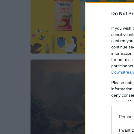
Do Not Pr
If you wish 
sensitive in
confirm you
continue se
information 
further disc
participants
Downstream 
Please note
information 
deny consent
in below Go
Persona
I want t