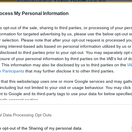
συσκευασία Tetra Pak® για τα
κρύα τσάγια της
ocess My Personal Information
Η συνεργασία αναδεικνύει τον ρόλο
της καινοτομίας στη συσκευασία
to opt-out of the sale, sharing to third parties, or processing of your per
φυσικών ροφημάτων
formation for targeted advertising by us, please use the below opt-out s
r selection. Please note that after your opt-out request is processed y
eing interest-based ads based on personal information utilized by us or
disclosed to third parties prior to your opt-out. You may separately opt-
losure of your personal information by third parties on the IAB’s list of
. This information may also be disclosed by us to third parties on the
IA
Ελλάδα
|
24.07.2025 23:32
Participants
that may further disclose it to other third parties.
Φωτιά στην Κορινθία: Η
 that this website/app uses one or more Google services and may gath
σημαντικότερη οικολογική
including but not limited to your visit or usage behaviour. You may click 
καταστροφή κατά τη φετινή
 to Google and its third-party tags to use your data for below specifi
ogle consent section.
αντιπυρική περίοδο
Ώρ
Ώ
Χιλιάδες στρέμματα δάσους έγιναν
l Data Processing Opt Outs
στάχτη
o opt-out of the Sharing of my personal data.