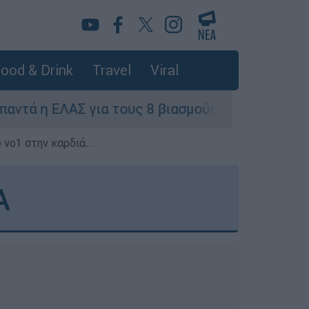
ood & Drink
Travel
Viral
η ΕΛΑΣ για τους 8 βιασμούς τουριστριών - «Μόν
 νο1 στην καρδιά...
Α