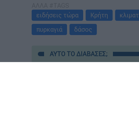
ΑΛΛΑ #TAGS
ειδήσεις τώρα
Κρήτη
κλιματ
πυρκαγιά
δάσος
ΑΥΤΟ ΤΟ ΔΙΑΒΑΣΕΣ;
Κώστας Ασημακόπουλος