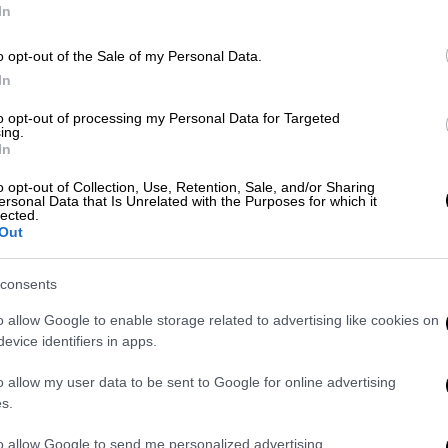
In
Κε
Κ
Κόσμος
|
02.11.2024 19:56
o opt-out of the Sale of my Personal Data.
0
Οι πολιτικοί δεν είναι αρκετά
In
φιλόδοξοι για να σώσουν τον
to opt-out of processing my Personal Data for Targeted
πλανήτη - «Καμπανάκι
ing.
In
επιστημόνων» για την κλιματική
Με
αλλαγή
o opt-out of Collection, Use, Retention, Sale, and/or Sharing
Μ
ersonal Data that Is Unrelated with the Purposes for which it
Δεν απέδειξαν τη θέληση τους να
0
lected.
Out
μειώσουν τους κινδύνους της
κλιματικής αλλαγής οι εκπρόσωποι
consents
194 χωρών που βρέθηκαν στο Κάλι
της Κολομβίας για την σύνοδο
o allow Google to enable storage related to advertising like cookies on
ΑΠ
κορυφής για το κλίμα
evice identifiers in apps.
Φ
o allow my user data to be sent to Google for online advertising
φ
Κόσμος
|
25.10.2019 14:34
s.
Θέρετρο στη Φινλανδία θα
to allow Google to send me personalized advertising.