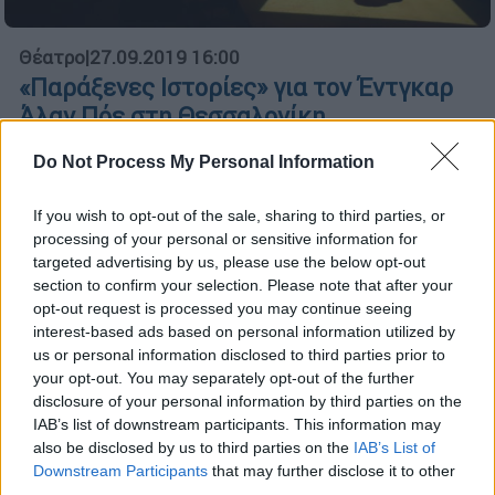
Θέατρο
|
27.09.2019 16:00
«Παράξενες Ιστορίες» για τον Έντγκαρ
Άλαν Πόε στη Θεσσαλονίκη
Μια διαφορετική παράσταση, παραγωγή του
Do Not Process My Personal Information
Φεστιβάλ Αθηνών 2019, οι «Παράξενες
Ιστορίες», έρχεται στα 54α Δημήτρια της
If you wish to opt-out of the sale, sharing to third parties, or
Θεσσαλονίκης
processing of your personal or sensitive information for
targeted advertising by us, please use the below opt-out
ΑΛΛΑ #TAGS
section to confirm your selection. Please note that after your
opt-out request is processed you may continue seeing
συγγραφέας
ειδήσεις τώρα
interest-based ads based on personal information utilized by
us or personal information disclosed to third parties prior to
σαν σημερα
θάνατος
your opt-out. You may separately opt-out of the further
disclosure of your personal information by third parties on the
θεατρική παράσταση
τάφος
IAB’s list of downstream participants. This information may
also be disclosed by us to third parties on the
IAB’s List of
Δημήτρια
Downstream Participants
that may further disclose it to other
third parties.