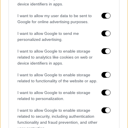
device identifiers in apps.
Ώρα Ελλάδος 07/08/2026
I want to allow my user data to be sent to
Google for online advertising purposes.
I want to allow Google to send me
Κεντρικό...
|
06.08.2026 20:05
personalized advertising.
Κεντρικό δελτίο ειδήσεων 06/08/2026
I want to allow Google to enable storage
related to analytics like cookies on web or
device identifiers in apps.
ΑΠΟΣΠΑΣΜΑΤΑ...
|
06.08.2026 18:49
I want to allow Google to enable storage
Φωτιά στη Σκύρο: Τεράστιες φλόγες και
related to functionality of the website or app.
ολονύχτια μάχη
I want to allow Google to enable storage
related to personalization.
I want to allow Google to enable storage
related to security, including authentication
Ώρα Ελλάδος...
|
06.08.2026 08:20
functionality and fraud prevention, and other
Όλες οι τελευταίες εξελίξεις στις