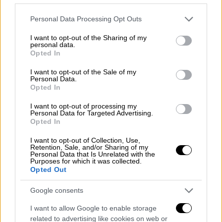
Please note that this website/app uses one or more Google
Personal Data Processing Opt Outs
services and may gather and store information including but
not limited to your visit or usage behaviour. You may click to
I want to opt-out of the Sharing of my
personal data.
grant or deny consent to Google and its third-party tags to
Opted In
use your data for below specified purposes in below Google
consent section.
I want to opt-out of the Sale of my
Personal Data.
Opted In
I want to opt-out of processing my
Personal Data for Targeted Advertising.
Opted In
I want to opt-out of Collection, Use,
Retention, Sale, and/or Sharing of my
Personal Data that Is Unrelated with the
Purposes for which it was collected.
Opted Out
POPULAR VIDEOS
Google consents
I want to allow Google to enable storage
related to advertising like cookies on web or
Ώρα Ελλάδος...
|
07.08.2026 09:59