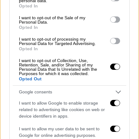
personal data.
grant or deny consent to Google and its third-party tags to
Opted In
use your data for below specified purposes in below Google
consent section.
I want to opt-out of the Sale of my
Personal Data.
Opted In
I want to opt-out of processing my
Personal Data for Targeted Advertising.
Opted In
I want to opt-out of Collection, Use,
Retention, Sale, and/or Sharing of my
Personal Data that Is Unrelated with the
Purposes for which it was collected.
Opted Out
Google consents
Lifestyle
|
12.11.2022 18:41
Στιγμές ευτυχίας για τη Μις Αργεντινή
I want to allow Google to enable storage
related to advertising like cookies on web or
και τη Μις Πουέρτο Ρίκο: Ο πιο
device identifiers in apps.
ευτυχισμένος μήνας του μέλιτος
I want to allow my user data to be sent to
Σε μία από τις κοινές τους φωτογραφίες, οι
Google for online advertising purposes.
δυο τους ανταλλάσσουν ένα φιλί