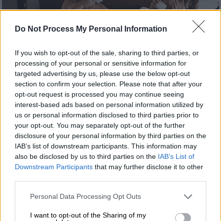
Do Not Process My Personal Information
If you wish to opt-out of the sale, sharing to third parties, or
processing of your personal or sensitive information for
targeted advertising by us, please use the below opt-out
section to confirm your selection. Please note that after your
opt-out request is processed you may continue seeing
interest-based ads based on personal information utilized by
us or personal information disclosed to third parties prior to
Τεχνολογία
|
14.12.2022 14:00
your opt-out. You may separately opt-out of the further
Το TikTok hack που θα κρατήσει τη
disclosure of your personal information by third parties on the
IAB’s list of downstream participants. This information may
φάση του honeymoon στην σχέση σας
also be disclosed by us to third parties on the
IAB’s List of
για πάντα!
Downstream Participants
that may further disclose it to other
third parties.
Aφιερωμένο στον σημαντικότερο άνθρωπο
της ζωής σου!
Please note that this website/app uses one or more Google
Personal Data Processing Opt Outs
services and may gather and store information including but
not limited to your visit or usage behaviour. You may click to
I want to opt-out of the Sharing of my