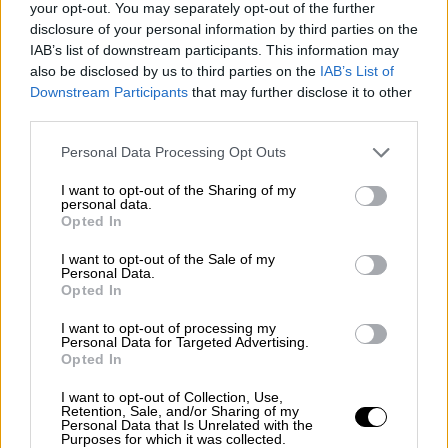
your opt-out. You may separately opt-out of the further
εγκαταστάσεις για σχεδόν δύο ώρες
disclosure of your personal information by third parties on the
IAB’s list of downstream participants. This information may
ΑΛΛΑ #TAGS
also be disclosed by us to third parties on the
IAB’s List of
Γαλλία
επίθεση με μαχαίρι
Downstream Participants
that may further disclose it to other
third parties.
απειλή για βόμβα
Στρασβούργο
Please note that this website/app uses one or more Google
Personal Data Processing Opt Outs
services and may gather and store information including but
not limited to your visit or usage behaviour. You may click to
I want to opt-out of the Sharing of my
personal data.
grant or deny consent to Google and its third-party tags to
Opted In
use your data for below specified purposes in below Google
consent section.
I want to opt-out of the Sale of my
Personal Data.
Opted In
I want to opt-out of processing my
Personal Data for Targeted Advertising.
Opted In
I want to opt-out of Collection, Use,
Retention, Sale, and/or Sharing of my
Personal Data that Is Unrelated with the
Purposes for which it was collected.