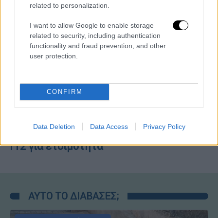
Κεντρικό δελτίο ειδήσεων 05/08/2026
related to personalization.
I want to allow Google to enable storage
related to security, including authentication
functionality and fraud prevention, and other
Ώρα Ελλάδος...
|
06.08.2026 10:06
user protection.
Ώρα Ελλάδος 06/08/2026
CONFIRM
ΑΠΟΣΠΑΣΜΑΤΑ...
|
06.08.2026 18:59
Data Deletion
Data Access
Privacy Policy
Φωτιά στην Κρήνη Φαρσάλων – Μήνυμα
112 για ετοιμότητα
ΑΥΤΟ ΤΟ ΔΙΑΒΑΣΕΣ;