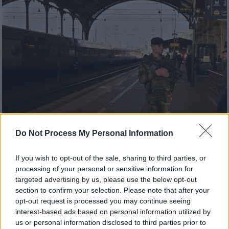
Do Not Process My Personal Information
If you wish to opt-out of the sale, sharing to third parties, or
processing of your personal or sensitive information for
targeted advertising by us, please use the below opt-out
Κόσμος
|
27.12.2018 22:29
section to confirm your selection. Please note that after your
Στρασβούργο: Ψεύτικος συναγερμός για
opt-out request is processed you may continue seeing
βόμβα στον σταθμό των τρένων
interest-based ads based on personal information utilized by
us or personal information disclosed to third parties prior to
Εκκενώθηκαν και αποκλείστηκαν οι