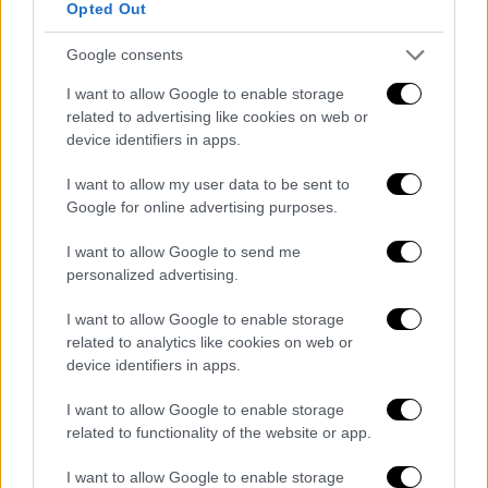
Opted Out
Google consents
I want to allow Google to enable storage
POPULAR VIDEOS
related to advertising like cookies on web or
device identifiers in apps.
Κεντρικό...
|
06.08.2026 20:05
I want to allow my user data to be sent to
Κεντρικό δελτίο ειδήσεων 06/08/2026
Google for online advertising purposes.
I want to allow Google to send me
personalized advertising.
ΑΠΟΣΠΑΣΜΑΤΑ...
|
06.08.2026 18:49
I want to allow Google to enable storage
Φωτιά στη Σκύρο: Τεράστιες φλόγες και
related to analytics like cookies on web or
ολονύχτια μάχη
device identifiers in apps.
I want to allow Google to enable storage
related to functionality of the website or app.
Κεντρικό...
|
05.08.2026 19:49
I want to allow Google to enable storage