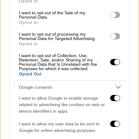
Opted In
use your data for below specified purposes in below Google
Ελλάδα
|
04.05.2026 18:17
consent section.
I want to opt-out of the Sale of my
Σαρωτικοί έλεγχοι της Τροχαίας στην
Personal Data.
Opted In
Αθήνα μετά τα απανωτά ατυχήματα με
ηλεκτρικά πατίνια
I want to opt-out of processing my
Personal Data for Targeted Advertising.
Πραγματοποιήθηκαν 397 έλεγχοι σε οδικές
Opted In
αρτηρίες στην Αττική, όπου βεβαιώθηκαν
I want to opt-out of Collection, Use,
127 παραβάσεις για μη χρήση
Retention, Sale, and/or Sharing of my
Personal Data that Is Unrelated with the
προστατευτικού κράνους και 8 για οδήγηση
Purposes for which it was collected.
υπό την επήρεια μέθης
Opted Out
Google consents
I want to allow Google to enable storage
related to advertising like cookies on web or
device identifiers in apps.
I want to allow my user data to be sent to
Google for online advertising purposes.