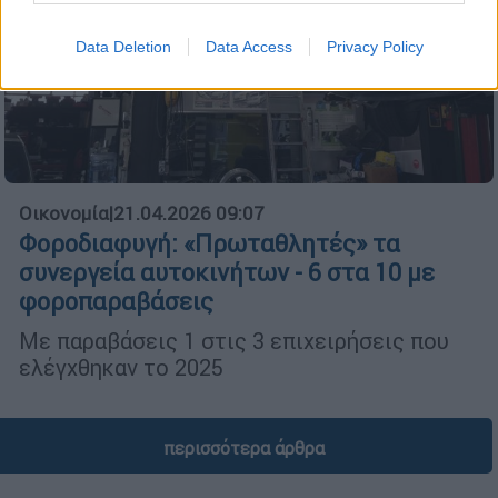
Data Deletion
Data Access
Privacy Policy
Οικονομία
|
21.04.2026 09:07
Φοροδιαφυγή: «Πρωταθλητές» τα
συνεργεία αυτοκινήτων - 6 στα 10 με
φοροπαραβάσεις
Με παραβάσεις 1 στις 3 επιχειρήσεις που
ελέγχθηκαν το 2025
περισσότερα άρθρα