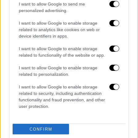
I want to allow Google to send me
personalized advertising.
I want to allow Google to enable storage
related to analytics like cookies on web or
device identifiers in apps.
Ελλάδα
|
02.05.2026 19:04
I want to allow Google to enable storage
related to functionality of the website or app.
Ο «χάρτης» των τροχαίων στην Αττική
τον Απρίλιο: 7 νεκροί και 527
I want to allow Google to enable storage
τραυματίες - 27.897 παραβάσεις
related to personalization.
Τα στοιχεία από την ΕΛΑΣ
I want to allow Google to enable storage
related to security, including authentication
functionality and fraud prevention, and other
user protection.
CONFIRM