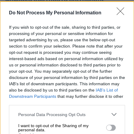
O ένας μετά τον άλλον οι διαγωνισμοί για τα
Do Not Process My Personal Information
συστήματα ψηφιακής επιτήρησης της
κυκλοφορίας οδηγούνται σε καθυστερήσεις,
If you wish to opt-out of the sale, sharing to third parties, or
ακυρώσεις ή νέους γύρους προσφυγών
processing of your personal or sensitive information for
targeted advertising by us, please use the below opt-out
section to confirm your selection. Please note that after your
opt-out request is processed you may continue seeing
interest-based ads based on personal information utilized by
us or personal information disclosed to third parties prior to
your opt-out. You may separately opt-out of the further
disclosure of your personal information by third parties on the
IAB’s list of downstream participants. This information may
also be disclosed by us to third parties on the
IAB’s List of
Downstream Participants
that may further disclose it to other
third parties.
Please note that this website/app uses one or more Google
Personal Data Processing Opt Outs
services and may gather and store information including but
not limited to your visit or usage behaviour. You may click to
I want to opt-out of the Sharing of my
personal data.
grant or deny consent to Google and its third-party tags to