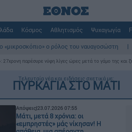
λάδα
Κόσμος
Αθλητισμός
Ψυχαγωγία
F
» ο ρόλος του ναυαγοσώστη
Συναγερμός στ
 27χρονη παρέσυρε νύφη λίγες ώρες μετά το γάμο της και ζη
Τελευταία νέα και ειδήσεις σχετικά με:
ΠΥΡΚΑΓΙΑ ΣΤΟ ΜΑΤΙ
Απόψεις
|
23.07.2026 07:55
Μάτι, μετά 8 χρόνια: οι
«εμπρηστές» μάς νίκησαν! Η
απάθεια, μια απέραντη