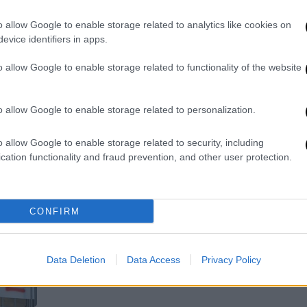
ελαφρυντικά στους 10 ενόχους
o allow Google to enable storage related to analytics like cookies on
Ένοχοι 10 κατηγορούμενοι για τη
evice identifiers in apps.
φονική φωτιά
o allow Google to enable storage related to functionality of the website
o allow Google to enable storage related to personalization.
o allow Google to enable storage related to security, including
Ελλάδα
|
03.06.2025 11:33
cation functionality and fraud prevention, and other user protection.
«Καίγονταν 2,5 ώρες, δεν μπορεί
να είναι πλημμέλημα»: Διακοπή
της δίκης για το Μάτι - Οι πρώτες
CONFIRM
αντιδράσεις
Οργισμένοι οι συγγενείς των
Data Deletion
Data Access
Privacy Policy
θυμάτων