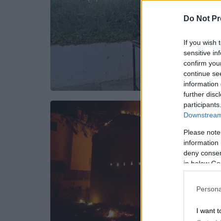
Do Not Pr
If you wish 
sensitive in
confirm you
continue se
information 
further disc
participants
Downstream 
Please note
information 
deny consent
in below Go
Persona
I want t