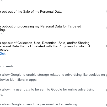
In
,
o opt-out of the Sale of my Personal Data.
In
Ελλάδα
|
04.06.2025 17:19
Δε
to opt-out of processing my Personal Data for Targeted
Συγκλονιστικές στιγμές στη δίκη
ing.
Δ
για το Μάτι - Αποδοκιμασίες προς
In
τους καταδικασθέντες
o opt-out of Collection, Use, Retention, Sale, and/or Sharing
ersonal Data that Is Unrelated with the Purposes for which it
Οι συγγενείς των θυμάτων περίμεναν
lected.
Out
πολλά χρόνια για την καταδίκη όσων
είχαν ευθύνες για την τραγωδία
consents
o allow Google to enable storage related to advertising like cookies on
evice identifiers in apps.
o allow my user data to be sent to Google for online advertising
Ελλάδα
|
04.06.2025 06:40
s.
Δίκη για τη φωτιά στο Μάτι:
to allow Google to send me personalized advertising.
Σήμερα η απόφαση για τα