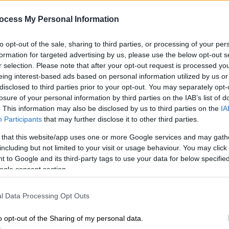
ενάντια στη λήθη, για τα δύο
δίδυμα που χάθηκαν στο Μάτι
ocess My Personal Information
Με
Για την πρωτοβουλία έχει
to opt-out of the sale, sharing to third parties, or processing of your per
Μ
δημιουργηθεί σελίδα στο Facebook η
formation for targeted advertising by us, please use the below opt-out s
0
οποία ονομάζεται «Το Πάρκο της
r selection. Please note that after your opt-out request is processed y
Σοφίας και της Βασιλικής»
eing interest-based ads based on personal information utilized by us or
disclosed to third parties prior to your opt-out. You may separately opt-
losure of your personal information by third parties on the IAB’s list of
Κε
. This information may also be disclosed by us to third parties on the
IA
Ελλάδα
|
23.07.2025 06:50
Participants
that may further disclose it to other third parties.
Κ
Τραγωδία στο Μάτι, 7 χρόνια μετά:
0
 that this website/app uses one or more Google services and may gath
Οι 104 νεκροί που ουρλιάζουν
including but not limited to your visit or usage behaviour. You may click 
ακόμη για δικαίωση μέσω των
 to Google and its third-party tags to use your data for below specifi
ogle consent section.
συγγενών τους
Με τον χρόνο να πιέζει, αφού σε έναν
ΑΠ
l Data Processing Opt Outs
χρόνο από σήμερα υπάρχει ο κίνδυνος
Π
της παραγραφής
o opt-out of the Sharing of my personal data.
σ