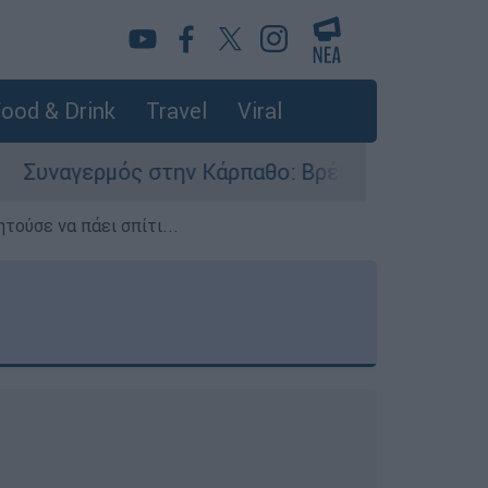
ood & Drink
Travel
Viral
ην Κάρπαθο: Βρέθηκαν παλιά πυρομαχικά στο Αρ
τούσε να πάει σπίτι...