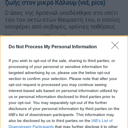
ζωής στον μικρό Κάλουμ (vid, pics)
Ο άσος της Αρσεναλ υποδέχθηκε στο σπίτι
του τον οκτώ ετών θαυμαστή του, ο οποίος
υποφέρει από σοβαρές, χρόνιες παθήσεις
Do Not Process My Personal Information
If you wish to opt-out of the sale, sharing to third parties, or
processing of your personal or sensitive information for
targeted advertising by us, please use the below opt-out
section to confirm your selection. Please note that after your
opt-out request is processed you may continue seeing
interest-based ads based on personal information utilized by
us or personal information disclosed to third parties prior to
your opt-out. You may separately opt-out of the further
disclosure of your personal information by third parties on the
Αθλητισμός
|
28.04.2019 09:51
IAB’s list of downstream participants. This information may
Ο Youtuber που «ξεγύμνωσε» Μέσι,
also be disclosed by us to third parties on the
IAB’s List of
Downstream Participants
that may further disclose it to other