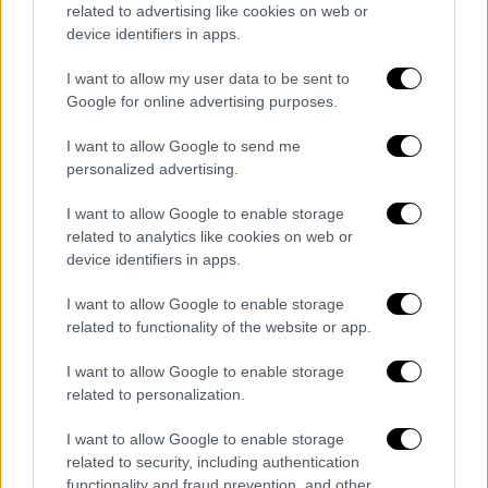
related to advertising like cookies on web or
device identifiers in apps.
I want to allow my user data to be sent to
Αθλητισμός
|
21.03.2019 12:26
Google for online advertising purposes.
Ο Εζίλ έκανε έξαλλους τους Γερμανούς -
Κάλεσε τον Ερντογάν στο γάμο του
I want to allow Google to send me
personalized advertising.
Κόβει τους δεσμούς με τη Γερμανία ο
Μεσούτ Εζίλ, κάτι που δεν αρέσει καθόλου
I want to allow Google to enable storage
στην Ανγκελα Μέρκελ
related to analytics like cookies on web or
device identifiers in apps.
ΑΛΛΑ #TAGS
I want to allow Google to enable storage
ποδόσφαιρο
Αρσεναλ
related to functionality of the website or app.
Σεάντ Κολάσινατς
Premier League
I want to allow Google to enable storage
related to personalization.
Άνγκελα Μέρκελ
επίθεση με μαχαίρι
I want to allow Google to enable storage
related to security, including authentication
youtube
functionality and fraud prevention, and other