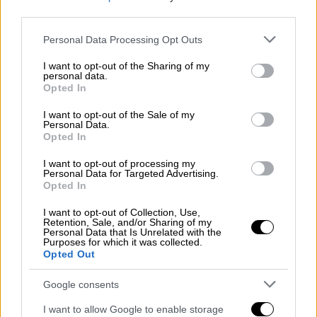
Μπέκαμ και Εζίλ (vid)
third parties.
«Διδακτικό» βίντεο του Κίεραν Μπράουν, με
Please note that this website/app uses one or more Google
Personal Data Processing Opt Outs
το οποίο εξηγεί πως δημιουργήθηκαν τα
services and may gather and store information including but
fake μαγικά των σούπερ σταρ της μπάλας
not limited to your visit or usage behaviour. You may click to
I want to opt-out of the Sharing of my
personal data.
grant or deny consent to Google and its third-party tags to
Opted In
use your data for below specified purposes in below Google
consent section.
I want to opt-out of the Sale of my
Personal Data.
Opted In
I want to opt-out of processing my
Personal Data for Targeted Advertising.
Opted In
I want to opt-out of Collection, Use,
Retention, Sale, and/or Sharing of my
Personal Data that Is Unrelated with the
Purposes for which it was collected.
Opted Out
Google consents
I want to allow Google to enable storage