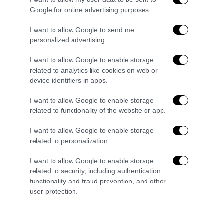
Google for online advertising purposes.
Αθλητισμός
|
21.03.2019 12:26
Ο Εζίλ έκανε έξαλλους τους Γερμανούς -
I want to allow Google to send me
personalized advertising.
Κάλεσε τον Ερντογάν στο γάμο του
Κόβει τους δεσμούς με τη Γερμανία ο
I want to allow Google to enable storage
related to analytics like cookies on web or
Μεσούτ Εζίλ, κάτι που δεν αρέσει καθόλου
device identifiers in apps.
στην Ανγκελα Μέρκελ
I want to allow Google to enable storage
ΑΛΛΑ #TAGS
related to functionality of the website or app.
ποδόσφαιρο
Αρσεναλ
I want to allow Google to enable storage
Σεάντ Κολάσινατς
Premier League
related to personalization.
I want to allow Google to enable storage
Άνγκελα Μέρκελ
επίθεση με μαχαίρι
related to security, including authentication
functionality and fraud prevention, and other
youtube
user protection.