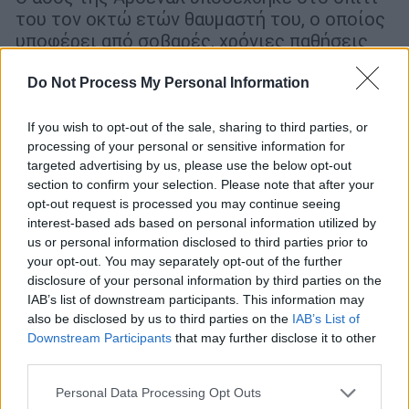
του τον οκτώ ετών θαυμαστή του, ο οποίος
υποφέρει από σοβαρές, χρόνιες παθήσεις
Do Not Process My Personal Information
If you wish to opt-out of the sale, sharing to third parties, or
processing of your personal or sensitive information for
targeted advertising by us, please use the below opt-out
section to confirm your selection. Please note that after your
opt-out request is processed you may continue seeing
interest-based ads based on personal information utilized by
us or personal information disclosed to third parties prior to
your opt-out. You may separately opt-out of the further
disclosure of your personal information by third parties on the
IAB’s list of downstream participants. This information may
Αθλητισμός
|
28.04.2019 09:51
also be disclosed by us to third parties on the
IAB’s List of
Downstream Participants
that may further disclose it to other
Ο Youtuber που «ξεγύμνωσε» Μέσι,
third parties.
Μπέκαμ και Εζίλ (vid)
Please note that this website/app uses one or more Google
Personal Data Processing Opt Outs
«Διδακτικό» βίντεο του Κίεραν Μπράουν, με
services and may gather and store information including but