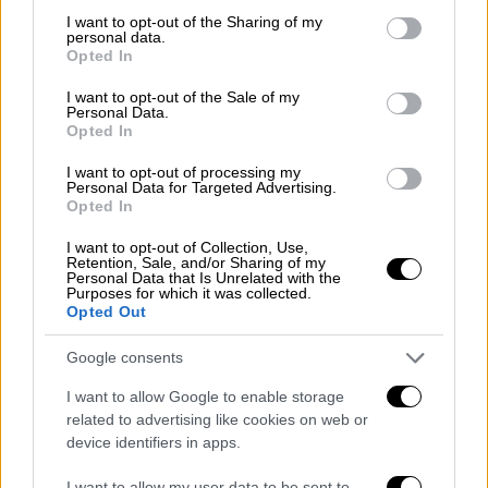
το οποίο εξηγεί πως δημιουργήθηκαν τα
not limited to your visit or usage behaviour. You may click to
I want to opt-out of the Sharing of my
fake μαγικά των σούπερ σταρ της μπάλας
personal data.
grant or deny consent to Google and its third-party tags to
Opted In
use your data for below specified purposes in below Google
consent section.
I want to opt-out of the Sale of my
Personal Data.
Opted In
I want to opt-out of processing my
Personal Data for Targeted Advertising.
Opted In
I want to opt-out of Collection, Use,
Retention, Sale, and/or Sharing of my
Personal Data that Is Unrelated with the
Purposes for which it was collected.
Opted Out
Google consents
I want to allow Google to enable storage
related to advertising like cookies on web or
device identifiers in apps.
I want to allow my user data to be sent to