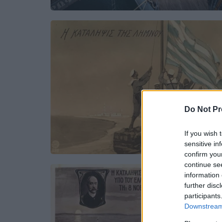
Do Not Pr
If you wish 
sensitive in
confirm you
continue se
information 
further disc
participants
Downstream 