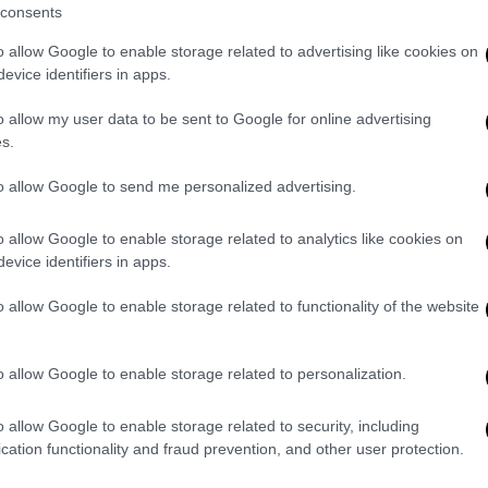
Ώρ
Ναυτικού τότε – κατά τη διάρκεια
consents
Ό
του Α’ Βαλκανικού Πολέμου.
o allow Google to enable storage related to advertising like cookies on
ε
evice identifiers in apps.
Σαν Σήμερα
|
01.09.2022 00:00
o allow my user data to be sent to Google for online advertising
Το Θωρηκτό Αβέρωφ στο Φάληρο:
s.
Το πλοίο που τρόμαζε τους
Τούρκους δυο φορές γλύτωσε από
to allow Google to send me personalized advertising.
των Ελλήνων τα δόντια
o allow Google to enable storage related to analytics like cookies on
«Του Αβέρωφ τα κανόνια. Δέκα πήχες
evice identifiers in apps.
μακριά»… Τραγούδι που γράφτηκε για
το θρυλικό πολεμικό πλοίο της
o allow Google to enable storage related to functionality of the website
Ελλάδας, που δόξασε το Πολεμικό
Ναυτικό και που σήμερα είναι πλέον
o allow Google to enable storage related to personalization.
Πλωτό Ναυτικό Μουσείο.
o allow Google to enable storage related to security, including
Ελλάδα
|
19.06.2022 15:57
cation functionality and fraud prevention, and other user protection.
Σημαία με το «Ζ»: Όταν ο