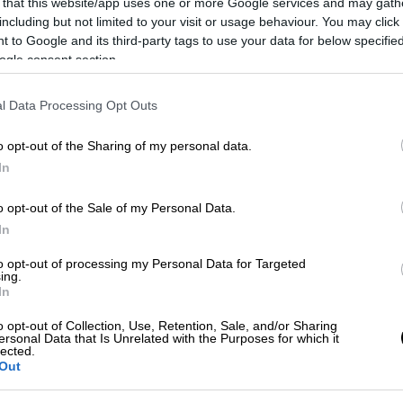
 that this website/app uses one or more Google services and may gath
Ελληνική Σημαία υψώνεται στη
including but not limited to your visit or usage behaviour. You may click 
Ώρ
 to Google and its third-party tags to use your data for below specifi
Λέσβο
Ώ
ogle consent section.
Οι κάτοικοι της Μυτιλήνης, από το
βράδυ είχαν μάθει για τον ερχομό του
l Data Processing Opt Outs
«Αβέρωφ» και των άλλων βαποριών,
κι ήταν ντυμένοι έτοιμοι να ξεχυθούν
Δε
o opt-out of the Sharing of my personal data.
στην προκυμαία.
Δ
In
o opt-out of the Sale of my Personal Data.
Σαν Σήμερα
|
05.01.2023 00:00
In
Ναυμαχία της Λήμνου: Πώς τα
ΑΘ
τουρκικά πολεμικά κρύφτηκαν
to opt-out of processing my Personal Data for Targeted
Α
ing.
στα Δαρδανέλια και δεν
In
0
ξαναβγήκαν
o opt-out of Collection, Use, Retention, Sale, and/or Sharing
ersonal Data that Is Unrelated with the Purposes for which it
Η Ναυμαχία της Λήμνου ήταν η
lected.
δεύτερη πιο σημαντική του
Out
Πολεμικού μας Ναυτικού – Βασιλικού