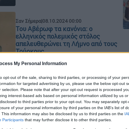
Σαν Σήμερα
|
08.10.2024 00:00
Του Αβέρωφ τα κανόνια: ο
ελληνικός πολεμικός στόλος
απελευθερώνει τη Λήμνο από τους
Τούρκους
«Τα ελληνικά βαπόρια στο Μούδρο
ocess My Personal Information
αράξανε τα είδαν οι Τουρκάλες κι
αναστενάξανε»…
to opt-out of the sale, sharing to third parties, or processing of your per
formation for targeted advertising by us, please use the below opt-out s
r selection. Please note that after your opt-out request is processed y
eing interest-based ads based on personal information utilized by us or
Με
Σαν Σήμερα
|
08.11.2023 00:00
disclosed to third parties prior to your opt-out. You may separately opt-
Μ
Ανήμερα των Ταξιαρχών ο
losure of your personal information by third parties on the IAB’s list of
0
Ελληνικός Στόλος με το θωρηκτό
. This information may also be disclosed by us to third parties on the
IA
Αβέρωφ επικεφαλής μπαίνει στο
Participants
that may further disclose it to other third parties.
λιμάνι της Μυτιλήνης – Η