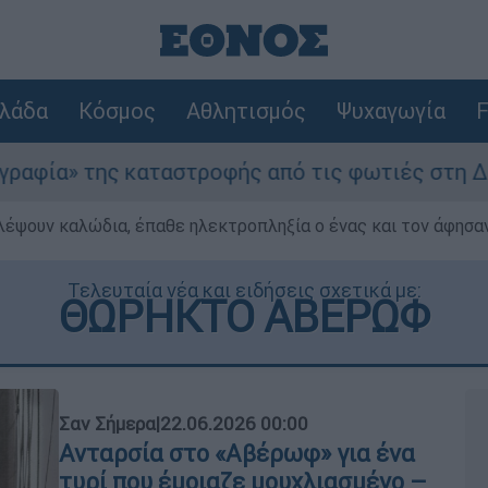
λάδα
Κόσμος
Αθλητισμός
Ψυχαγωγία
F
αταστροφής από τις φωτιές στη Δυτική Αττική -
λέψουν καλώδια, έπαθε ηλεκτροπληξία ο ένας και τον άφησα
Τελευταία νέα και ειδήσεις σχετικά με:
ΘΩΡΗΚΤΟ ΑΒΕΡΩΦ
Σαν Σήμερα
|
22.06.2026 00:00
Ανταρσία στο «Αβέρωφ» για ένα
τυρί που έμοιαζε μουχλιασμένο –