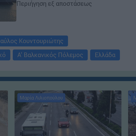
Περιήγηση εξ αποστάσεως
αύλος Κουντουριώτης
κό
Α' Βαλκανικός Πόλεμος
Ελλάδα
Μαρία Λιλιοπούλου
Μ