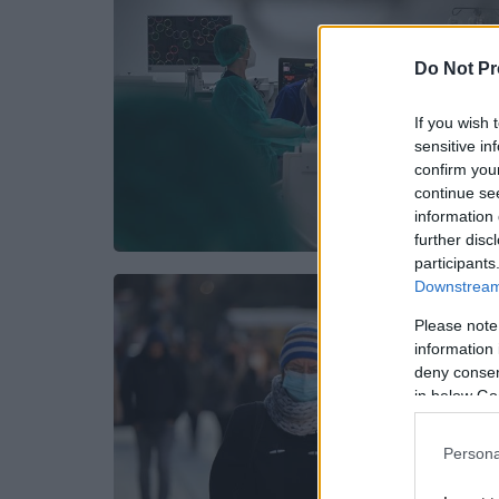
Do Not Pr
If you wish 
sensitive in
confirm you
continue se
information 
further disc
participants
Downstream 
Please note
information 
deny consent
in below Go
Persona