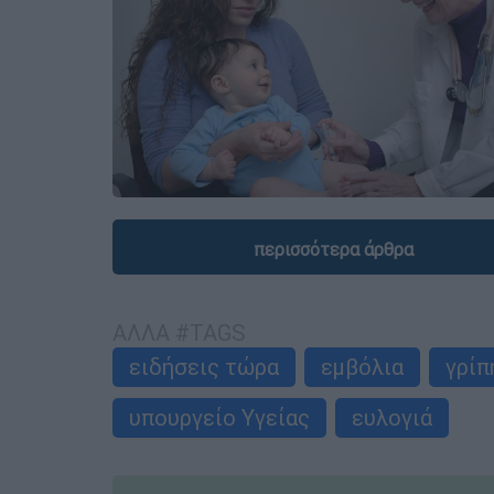
περισσότερα άρθρα
ΑΛΛΑ #TAGS
ειδήσεις τώρα
εμβόλια
γρίπ
υπουργείο Υγείας
ευλογιά