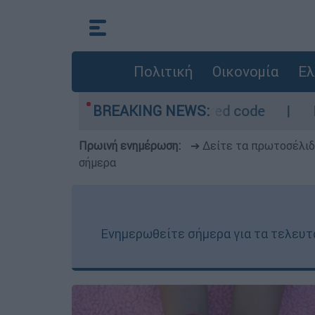
Πολιτική
Οικονομία
Ελ
Οι περιοχές σε red code
BREAKING NEWS:
Πέθανε σε ηλικί
Πρωινή ενημέρωση:
➔ Δείτε τα πρωτοσέλι
σήμερα
Ενημερωθείτε σήμερα για τα τελευτα