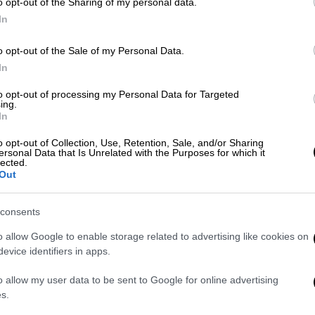
o opt-out of the Sharing of my personal data.
για επιπλοκές της γρίπης και
In
εφαρμογή προστατευτικών μέτρων
o opt-out of the Sale of my Personal Data.
In
ΑΠ
Υγεία
|
28.12.2025 14:39
Μ
to opt-out of processing my Personal Data for Targeted
Σε κορύφωση τα κρούσματα
ing.
Α
In
γρίπης: Για πόσο καιρό είναι
μεταδοτική - Ανησυχία για νέα
o opt-out of Collection, Use, Retention, Sale, and/or Sharing
ersonal Data that Is Unrelated with the Purposes for which it
παραλλαγή
lected.
Out
Κε
Ποιοι είναι οι τρόποι προστασίας,
Κ
αλλά και μέτρα για τον περιορισμό
consents
0
της μετάδοσης
o allow Google to enable storage related to advertising like cookies on
evice identifiers in apps.
o allow my user data to be sent to Google for online advertising
Υγεία
|
26.12.2025 09:02
s.
ΑΠ
Βγήκατε θετικοί στη γρίπη μέσα