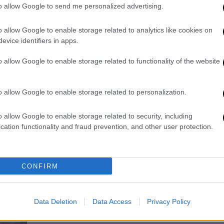
Β
to allow Google to send me personalized advertising.
στις γιορτές; Πρακτικός οδηγός
κ
για τις επόμενες ημέρες
o allow Google to enable storage related to analytics like cookies on
Πότε πρέπει να γίνει τεστ, πότε
evice identifiers in apps.
χρειάζεται φαρμακευτική αγωγή και
ΑΘ
o allow Google to enable storage related to functionality of the website
πότε πρέπει να αποφεύγεται κάθε
Α
επαφή με άλλους;
o allow Google to enable storage related to personalization.
o allow Google to enable storage related to security, including
cation functionality and fraud prevention, and other user protection.
ΑΠ
Υγεία
|
22.11.2025 08:58
Ε
Σε εγρήγορση για την πρόωρη
Ά
άνοδο της γρίπης: Το νέο στέλεχος
CONFIRM
δ
Κ και η σημασία του εμβολιασμού
Σε επαγρύπνηση τα συστήματα
Data Deletion
Data Access
Privacy Policy
υγείας