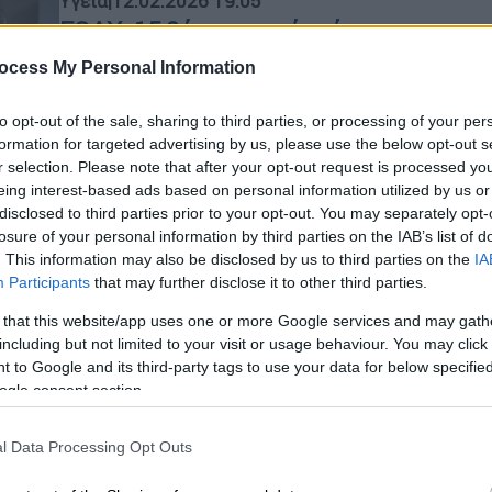
Υγεία
|
12.02.2026 19:05
ΕΟΔΥ: 15 θάνατοι από γρίπη και
επτά από κορονοϊό - Σύσταση
ocess My Personal Information
εμβολιασμού για RSV
to opt-out of the sale, sharing to third parties, or processing of your per
Ο ιός RSV βρίσκεται σε έξαρση, με
formation for targeted advertising by us, please use the below opt-out s
τον ΕΟΔΥ να προτείνει εμβολιασμό
r selection. Please note that after your opt-out request is processed y
σε επιλεγμένες ομάδες
eing interest-based ads based on personal information utilized by us or
disclosed to third parties prior to your opt-out. You may separately opt-
losure of your personal information by third parties on the IAB’s list of
. This information may also be disclosed by us to third parties on the
IA
Υγεία
|
03.01.2026 14:39
Participants
that may further disclose it to other third parties.
Υπερδιπλασιασμός εισαγωγών
 that this website/app uses one or more Google services and may gath
γρίπης στα νοσοκομεία - Ισχυρή
including but not limited to your visit or usage behaviour. You may click 
σύσταση από τον ΕΟΔΥ για άμεσο
 to Google and its third-party tags to use your data for below specifi
ogle consent section.
εμβολιασμό
Από τον Οργανισμό συνιστάται
l Data Processing Opt Outs
επίσης άμεση έναρξη αντι-ιϊκής
αγωγής σε άτομα υψηλού κινδύνου