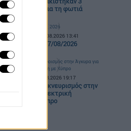
οιωτία: Προφυλακίστηκαν 3
ατηγορούμενοι για τη φωτιά
ΛΗΤΙΚΟ ΔΕΛΤΙΟ
|
07.08.2026 13:41
θλητικό δελτίο 07/08/2026
ΟΣΠΑΣΜΑΤΑ...
|
07.08.2026 19:17
λλάδα - Γαλλία: Εκνευρισμός στην
γκυρα για την ηλεκτρική
ιασύνδεση με Κύπρο