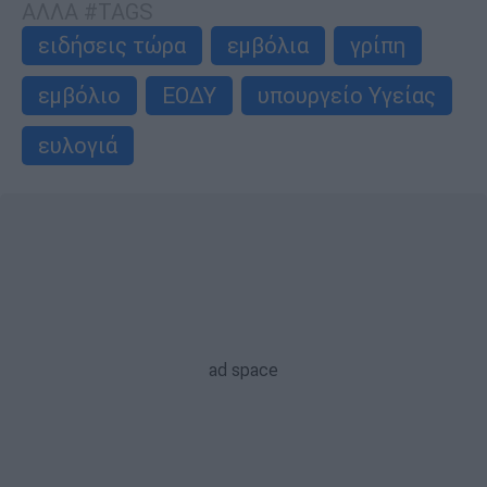
ΑΛΛΑ #TAGS
ειδήσεις τώρα
εμβόλια
γρίπη
εμβόλιο
ΕΟΔΥ
υπουργείο Υγείας
ευλογιά