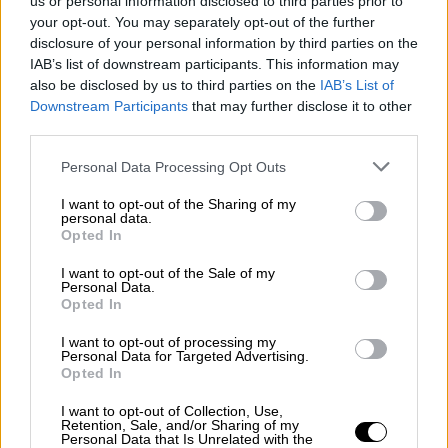
us or personal information disclosed to third parties prior to
your opt-out. You may separately opt-out of the further
disclosure of your personal information by third parties on the
Υγεία
|
22.11.2025 08:58
IAB’s list of downstream participants. This information may
Σε εγρήγορση για την πρόωρη άνοδο της
also be disclosed by us to third parties on the
IAB’s List of
γρίπης: Το νέο στέλεχος Κ και η σημασία
Downstream Participants
that may further disclose it to other
του εμβολιασμού
third parties.
Σε επαγρύπνηση τα συστήματα υγείας
Please note that this website/app uses one or more Google
Personal Data Processing Opt Outs
services and may gather and store information including but
not limited to your visit or usage behaviour. You may click to
I want to opt-out of the Sharing of my
personal data.
grant or deny consent to Google and its third-party tags to
Opted In
use your data for below specified purposes in below Google
consent section.
I want to opt-out of the Sale of my
Personal Data.
Opted In
I want to opt-out of processing my
Personal Data for Targeted Advertising.
Opted In
I want to opt-out of Collection, Use,
Retention, Sale, and/or Sharing of my
Personal Data that Is Unrelated with the