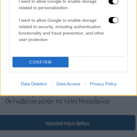
I want to allow Google to enable storage
related to personalization.
I want to allow Google to enable storage
related to security, including authentication
functionality and fraud prevention, and other
user protection.
Υγεία
|
09.10.2025 16:00
Οι νέες οδηγίες του υπουργείου Υγείας
CONFIRM
για τα εμβόλια γρίπης, κορονοϊού και
RSV στα παιδιά – Οι ευπαθείς ομάδες
Data Deletion
Data Access
Privacy Policy
Το υπουργείο Υγείας συνιστά να γίνεται ο
εμβολιασμός στα παιδιά από τις 15
Οκτωβρίου μέχρι τα τέλη Νοεμβρίου
περισσότερα άρθρα