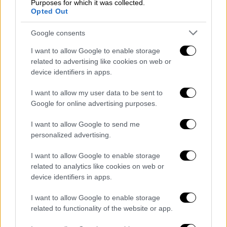
Purposes for which it was collected.
Opted Out
Google consents
Ελλάδα
|
10.10.2025 22:59
I want to allow Google to enable storage
Ευλογιά αιγοπροβάτων: Καταγγελίες για
related to advertising like cookies on web or
παράνομο εμβολιασμό με εισαγώμενα
device identifiers in apps.
σκευάσματα
I want to allow my user data to be sent to
Στον εισαγγελέα ο φάκελος με τις
Google for online advertising purposes.
καταγγελίες για παράνομη εισαγωγή
εμβολίων κατά της ευλογιάς
I want to allow Google to send me
personalized advertising.
I want to allow Google to enable storage
related to analytics like cookies on web or
device identifiers in apps.
I want to allow Google to enable storage
related to functionality of the website or app.