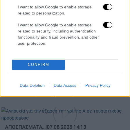
I want to allow Google to enable storage
related to personalization.
I want to allow Google to enable storage
related to security, including authentication
functionality and fraud prevention, and other
user protection.
POPULAR VIDEOS
CONFIRM
Δελτίο...
|
08.08.2026 16:18
Data Deletion
Data Access
Privacy Policy
Δελτίο στην νοηματική 08/08/2026
ΑΠΟΣΠΑΣΜΑΤΑ...
|
07.08.2026 14:13