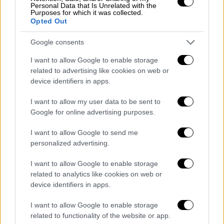
θύματα έπαθαν ασφυξία από τις
Personal Data that Is Unrelated with the
Purposes for which it was collected.
αναθυμιάσεις. Άγνωστες οι αιτίες της
Opted Out
φωτιάς
Google consents
ΑΛΛΑ #TAGS
I want to allow Google to enable storage
Ρωσία
ειδήσεις τώρα
related to advertising like cookies on web or
device identifiers in apps.
Βλαντίμιρ Πούτιν
υποβρύχιο
I want to allow my user data to be sent to
Σοβιετική Ένωση
βύθιση
Google for online advertising purposes.
I want to allow Google to send me
Κρίση της Κούβας
personalized advertising.
I want to allow Google to enable storage
related to analytics like cookies on web or
device identifiers in apps.
I want to allow Google to enable storage
related to functionality of the website or app.