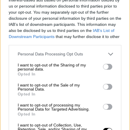
us or personal information disclosed to third parties prior to
your opt-out. You may separately opt-out of the further
disclosure of your personal information by third parties on the
IAB’s list of downstream participants. This information may
also be disclosed by us to third parties on the
IAB’s List of
Downstream Participants
that may further disclose it to other
third parties.
Please note that this website/app uses one or more Google
Personal Data Processing Opt Outs
services and may gather and store information including but
not limited to your visit or usage behaviour. You may click to
I want to opt-out of the Sharing of my
personal data.
grant or deny consent to Google and its third-party tags to
Opted In
use your data for below specified purposes in below Google
consent section.
I want to opt-out of the Sale of my
Personal Data.
Κόσμος
|
02.07.2019 19:08
Opted In
Φωτιά σε ρωσικό βαθυσκάφος -
I want to opt-out of processing my
Δεκατέσσερις Ρώσοι ναύτες νεκροί
Personal Data for Targeted Advertising.
Opted In
(vid)
I want to opt-out of Collection, Use,
Οι πρώτες πληροφορίες αναφέρουν ότι τα
Retention, Sale, and/or Sharing of my