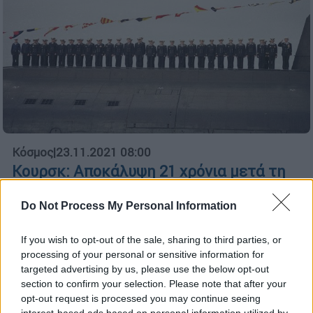
Κόσμος
|
23.11.2021 08:00
Κουρσκ: Αποκάλυψη 21 χρόνια μετά τη
βύθισή του - Υποβρύχιο του ΝΑΤΟ
χτύπησε τους Ρώσους
Do Not Process My Personal Information
«Υποβρύχιο του ΝΑΤΟ βύθισε το Κουρκ»
If you wish to opt-out of the sale, sharing to third parties, or
υποστηρίζει πρώην ναύαρχος του ρωσικού
processing of your personal or sensitive information for
ναυτικού, δημιουργώντας τεταμένες
targeted advertising by us, please use the below opt-out
σχέσεις ανάμεσα σε ΝΑΤΟ και Ρωσία!
section to confirm your selection. Please note that after your
opt-out request is processed you may continue seeing
interest-based ads based on personal information utilized by