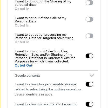
not limited to your visit or usage behaviour. You may click to
I want to opt-out of the Sharing of my
personal data.
grant or deny consent to Google and its third-party tags to
Opted In
use your data for below specified purposes in below Google
consent section.
I want to opt-out of the Sale of my
Personal Data.
Opted In
I want to opt-out of processing my
Personal Data for Targeted Advertising.
Opted In
I want to opt-out of Collection, Use,
Retention, Sale, and/or Sharing of my
POPULAR VIDEOS
Personal Data that Is Unrelated with the
Purposes for which it was collected.
Opted Out
Κεντρικό...
|
06.08.2026 20:05
Google consents
Κεντρικό δελτίο ειδήσεων 06/08/2026
I want to allow Google to enable storage
related to advertising like cookies on web or
device identifiers in apps.
ΑΠΟΣΠΑΣΜΑΤΑ...
|
06.08.2026 18:49
I want to allow my user data to be sent to