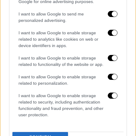
Φωτιά στη Σκύρο: Τεράστιες φλόγες και
Google for online advertising purposes.
ολονύχτια μάχη
I want to allow Google to send me
personalized advertising.
I want to allow Google to enable storage
Κεντρικό...
|
05.08.2026 19:49
related to analytics like cookies on web or
Κεντρικό δελτίο ειδήσεων 05/08/2026
device identifiers in apps.
I want to allow Google to enable storage
related to functionality of the website or app.
I want to allow Google to enable storage
ΑΠΟΣΠΑΣΜΑΤΑ...
|
06.08.2026 19:47
related to personalization.
ΔΕΘ και Τούμπα στο επίκεντρο των
I want to allow Google to enable storage
διεκδικήσεων του Δήμου Θεσσαλονίκης
related to security, including authentication
functionality and fraud prevention, and other
user protection.
Μεσημεριανό...
|
06.08.2026 14:43
Μεσημεριανό δελτίο ειδήσεων