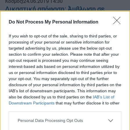
Κόσμος
|
24.06.2019 14:30
Δικαστική απόφαση: Άμβλωση σε
γυναίκα με διανοητική αναπηρία
Do Not Process My Personal Information
Με ποιο σκεπτικό το δικαστήριο αποφάσισε
κόντρα στην επιθυμία της 20χρονης
If you wish to opt-out of the sale, sharing to third parties, or
processing of your personal or sensitive information for
ΑΛΛΑ #TAGS
targeted advertising by us, please use the below opt-out
ειδήσεις τώρα
παιδιά
σύλληψη
section to confirm your selection. Please note that after your
opt-out request is processed you may continue seeing
interest-based ads based on personal information utilized by
Βέλγιο
άτομα με αναπηρία
us or personal information disclosed to third parties prior to
your opt-out. You may separately opt-out of the further
Άμβλωση
βιασμοί
disclosure of your personal information by third parties on the
IAB’s list of downstream participants. This information may
also be disclosed by us to third parties on the
IAB’s List of
Downstream Participants
that may further disclose it to other
third parties.
Please note that this website/app uses one or more Google
Personal Data Processing Opt Outs
services and may gather and store information including but