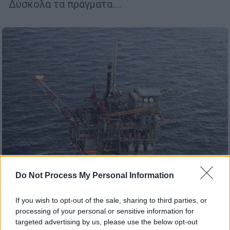
Δύσκολα τα πράγματα...
Do Not Process My Personal Information
Ελλάδα
|
07.01.2023 11:35
If you wish to opt-out of the sale, sharing to third parties, or
Το πείραμα του Πρίνου: Θα μπορούσε να
processing of your personal or sensitive information for
γίνει η μεγαλύτερη αποθήκη διοξειδίου
targeted advertising by us, please use the below opt-out