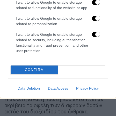
I want to allow Google to enable storage
related to functionality of the website or app.
I want to allow Google to enable storage
related to personalization.
I want to allow Google to enable storage
related to security, including authentication
functionality and fraud prevention, and other
user protection.
Κόσμος
|
26.03.2022 19:03
Εντυπωσιακή έρευνα: Ο τεράστιος
ρόλος των δασών στην αντιμετώπιση
CONFIRM
της κλιματικής κρίσης - Τα μεγάλα
οφέλη - Πώς κρατούν πιο δροσερό τον
Data Deletion
Data Access
Privacy Policy
πλανήτη
Η μελέτη είναι η πρώτη που εντοπίζει με
ακρίβεια τα οφέλη των διαφόρων δασών
εκτός του διοξειδίου του άνθρακα