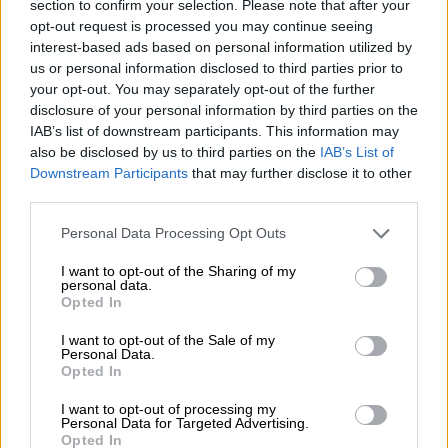
του άνθρακα στην Ευρώπη
section to confirm your selection. Please note that after your
opt-out request is processed you may continue seeing
Όπως αποκάλυψε ο
interest-based ads based on personal information utilized by
Δρ. Νικόλαος Κούκουζας στο ethnos.gr ο
us or personal information disclosed to third parties prior to
Πρίνος θα μπορούσε υπό προϋποθέσεις να
your opt-out. You may separately opt-out of the further
disclosure of your personal information by third parties on the
γίνει η μεγαλύτερη φυσική αποθήκη στην
IAB’s list of downstream participants. This information may
Ευρώπη με πολλαπλά οφέλη.
also be disclosed by us to third parties on the
IAB’s List of
Downstream Participants
that may further disclose it to other
third parties.
Please note that this website/app uses one or more Google
Personal Data Processing Opt Outs
services and may gather and store information including but
not limited to your visit or usage behaviour. You may click to
I want to opt-out of the Sharing of my
personal data.
grant or deny consent to Google and its third-party tags to
Opted In
use your data for below specified purposes in below Google
consent section.
I want to opt-out of the Sale of my
Personal Data.
Opted In
I want to opt-out of processing my
Personal Data for Targeted Advertising.
Opted In