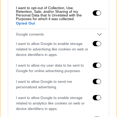
I want to opt-out of Collection, Use,
Retention, Sale, and/or Sharing of my
Κόσμος
|
10.05.2022 20:38
Personal Data that Is Unrelated with the
Purposes for which it was collected.
ΟΗΕ: Πιθανότητα 50% η αύξηση της
Opted Out
θερμοκρασίας του πλανήτη να
Google consents
ξεπεράσει το όριο του 1,5° Κελσίου τα
επόμενα 5 χρόνια
I want to allow Google to enable storage
related to advertising like cookies on web or
Η πιθανότητα να ξεπεραστεί προσωρινά το
device identifiers in apps.
όριο του 1,5° Κελσίου δεν έχει πάψει να
αυξάνεται από το 2015, έτος κατά το οποίο
I want to allow my user data to be sent to
ο κίνδυνος αυτός βρισκόταν σχεδόν στο
Google for online advertising purposes.
μηδέν
I want to allow Google to send me
personalized advertising.
I want to allow Google to enable storage
related to analytics like cookies on web or
device identifiers in apps.