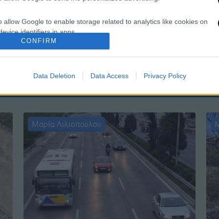
o allow Google to enable storage related to analytics like cookies on
ΑΠ
evice identifiers in apps.
Τ
CONFIRM
μ
o allow Google to enable storage related to functionality of the website
Data Deletion
Data Access
Privacy Policy
o allow Google to enable storage related to personalization.
o allow Google to enable storage related to security, including
cation functionality and fraud prevention, and other user protection.
Μαρία Λιλιοπούλου
Μ