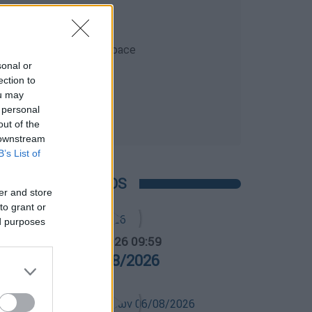
sonal or
ection to
ou may
 personal
out of the
 downstream
B’s List of
POPULAR VIDEOS
er and store
to grant or
ed purposes
α Ελλάδος...
|
07.08.2026 09:59
ρα Ελλάδος 07/08/2026