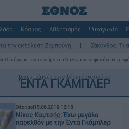
λάδα
Κόσμος
Αθλητισμός
Ψυχαγωγία
F
ν εκτέλεση Ζαμπούνη
Ζάκυνθος: Τι απαντά
Netflix έφερε την ταινιάρα του Νόλαν που οι φαν έχουν κρυφό
Τελευταία νέα και ειδήσεις σχετικά με:
ΈΝΤΑ ΓΚΑΜΠΛΕΡ
Θέατρο
|
15.06.2019 12:18
Νίκος Καμτσής: Έχω μεγάλο
παρελθόν με την Έντα Γκάμπλερ