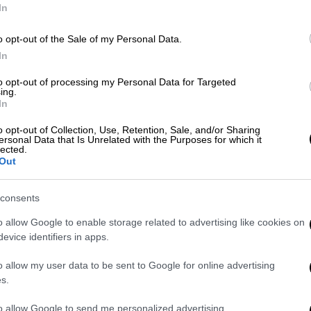
In
Κε
Κ
o opt-out of the Sale of my Personal Data.
0
In
to opt-out of processing my Personal Data for Targeted
ing.
In
Με
o opt-out of Collection, Use, Retention, Sale, and/or Sharing
Μ
ersonal Data that Is Unrelated with the Purposes for which it
0
lected.
Out
consents
o allow Google to enable storage related to advertising like cookies on
ΑΠ
evice identifiers in apps.
Φ
o allow my user data to be sent to Google for online advertising
φ
s.
to allow Google to send me personalized advertising.