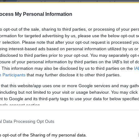
Ο σκηνοθέτης Νίκος Καμτσής μιλάει
στο ethnos.gr για την δυναμική της
ocess My Personal Information
απαιτητικής παράστασης που θα
ανεβάσει το φθινόπωρο στο Τόπος
to opt-out of the sale, sharing to third parties, or processing of your per
ΑΛΛΟύ
formation for targeted advertising by us, please use the below opt-out s
r selection. Please note that after your opt-out request is processed y
eing interest-based ads based on personal information utilized by us or
disclosed to third parties prior to your opt-out. You may separately opt-
losure of your personal information by third parties on the IAB’s list of
. This information may also be disclosed by us to third parties on the
IA
Participants
that may further disclose it to other third parties.
 that this website/app uses one or more Google services and may gath
including but not limited to your visit or usage behaviour. You may click 
 to Google and its third-party tags to use your data for below specifi
ogle consent section.
Ώρ
Ώ
l Data Processing Opt Outs
o opt-out of the Sharing of my personal data.