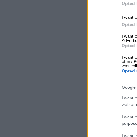
Opted 
I want t
Opted 
I want 
Advertis
Opted 
I want t
of my P
was col
Opted 
Google 
I want t
web or d
I want t
purpose
I want 