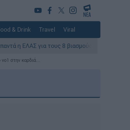
ood & Drink
Travel
Viral
 η ΕΛΑΣ για τους 8 βιασμούς τουριστριών - «Μόν
 νο1 στην καρδιά...