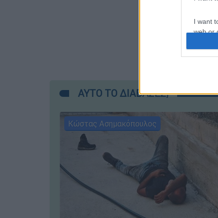
I want t
web or d
I want t
or app.
I want t
ΑΥΤΟ ΤΟ ΔΙΑΒΑΣΕΣ;
I want t
authenti
Κώστας Ασημακόπουλος