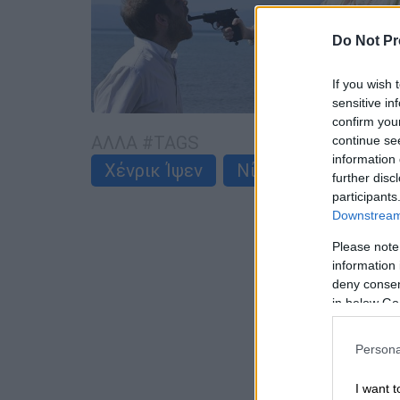
Do Not Pr
If you wish 
sensitive in
confirm you
ΑΛΛΑ #TAGS
continue se
information 
Χένρικ Ίψεν
Νίκος Καμτσής
further disc
participants
Downstream 
Please note
information 
deny consent
in below Go
Persona
I want t