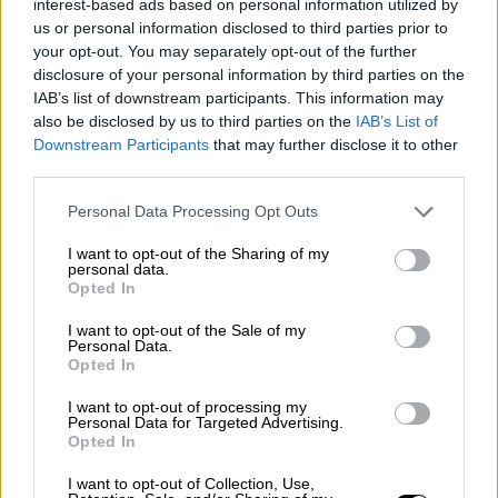
interest-based ads based on personal information utilized by
θα ξεκινήσει η απόσταξη, που θα δώσει το
us or personal information disclosed to third parties prior to
αιθέριο έλαιο και το ροδόνερο, χάρη στο
your opt-out. You may separately opt-out of the further
οποίο τα λουκούμια, το τσάι και το γλυκό
disclosure of your personal information by third parties on the
κουταλιού του τοπικού Συνεταιρισμού
IAB’s list of downstream participants. This information may
μοσχοβολάνε τριαντάφυλλο.
also be disclosed by us to third parties on the
IAB’s List of
Downstream Participants
that may further disclose it to other
ΑΛΛΑ #TAGS
third parties.
λουλούδια
ειδήσεις τώρα
γλυκό
Please note that this website/app uses one or more Google
Personal Data Processing Opt Outs
services and may gather and store information including but
συνταγές
ακρίβεια
ανθοπωλεία
not limited to your visit or usage behaviour. You may click to
I want to opt-out of the Sharing of my
personal data.
grant or deny consent to Google and its third-party tags to
Opted In
use your data for below specified purposes in below Google
Άγιος Βαλεντίνος
consent section.
I want to opt-out of the Sale of my
Personal Data.
Opted In
I want to opt-out of processing my
Personal Data for Targeted Advertising.
Opted In
I want to opt-out of Collection, Use,