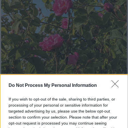
Do Not Process My Personal Information
Food & Drink
|
14.06.2019 17:21
Ροδώνες Βοΐου: Ζωή σαν τριαντάφυλλο
If you wish to opt-out of the sale, sharing to third parties, or
Συνήθως, γύρω στα μέσα του Μάη, το Βόιο
processing of your personal or sensitive information for
Κοζάνης βάφεται ροζ. Είναι η εποχή που
targeted advertising by us, please use the below opt-out
ανθίζει η Ρόζα η δαμασκηνή, η πιο
section to confirm your selection. Please note that after your
opt-out request is processed you may continue seeing
αρωματική τριανταφυλλιά. Λίγο αργότερα