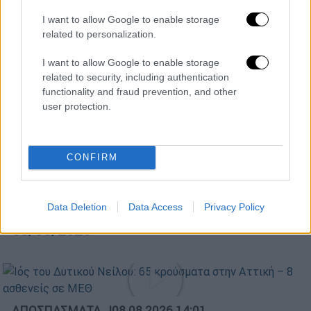
01
I want to allow Google to enable storage
Food & Drink
|
15.05.2023 08:20
related to personalization.
Σε πότισα ροδόσταμο – Γλυκές
I want to allow Google to enable storage
δημιουργίες με μαγιάτικα
related to security, including authentication
τριαντάφυλλα
functionality and fraud prevention, and other
user protection.
POPULAR VIDEOS
CONFIRM
Μεσημεριανό...
|
08.08.2026 14:03
Data Deletion
Data Access
Privacy Policy
Μεσημεριανό δελτίο ειδήσεων
08/08/2026
ΑΠΟΣΠΑΣΜΑΤΑ...
|
08.08.2026 14:01