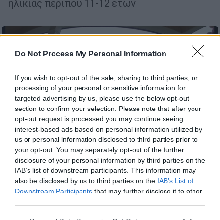
ηλικίας περίπου 11-12 ετών
Do Not Process My Personal Information
If you wish to opt-out of the sale, sharing to third parties, or
processing of your personal or sensitive information for
targeted advertising by us, please use the below opt-out
section to confirm your selection. Please note that after your
opt-out request is processed you may continue seeing
interest-based ads based on personal information utilized by
us or personal information disclosed to third parties prior to
your opt-out. You may separately opt-out of the further
disclosure of your personal information by third parties on the
IAB’s list of downstream participants. This information may
also be disclosed by us to third parties on the
IAB’s List of
Viral
|
13.03.2026 15:36
Downstream Participants
that may further disclose it to other
Συνταξιούχος διανομέας έγινε viral στο
third parties.
TikTok - Συγκεντρώθηκαν 500.000
Please note that this website/app uses one or more Google