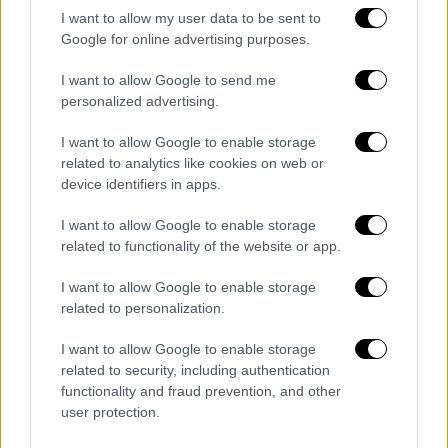
I want to allow my user data to be sent to
Ελλάδα
|
25.02.2026 11:24
Google for online advertising purposes.
«Πήγες να με σκοτώσεις»: Καρέ καρέ ο
I want to allow Google to send me
καυγάς μεταξύ διανομέα και οδηγού που
personalized advertising.
κατέληξε σε μαχαίρωμα
I want to allow Google to enable storage
Οι δύο άνδρες διαπληκτίστηκαν για το
related to analytics like cookies on web or
ποιος έχει προτεραιότητα
device identifiers in apps.
I want to allow Google to enable storage
related to functionality of the website or app.
I want to allow Google to enable storage
related to personalization.
I want to allow Google to enable storage
related to security, including authentication
functionality and fraud prevention, and other
user protection.