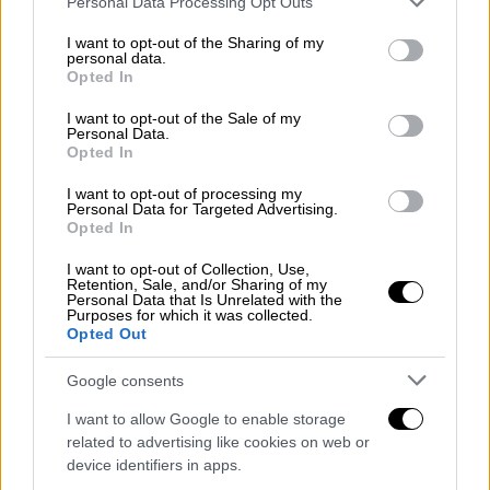
Personal Data Processing Opt Outs
δολάρια
services and may gather and store information including but
«Μας απαλλάσσει από πολλή πίεση… και
not limited to your visit or usage behaviour. You may click to
I want to opt-out of the Sharing of my
personal data.
grant or deny consent to Google and its third-party tags to
κάνει τη ζωή ξανά βιώσιμη» - Το ζευγάρι
Opted In
use your data for below specified purposes in below Google
δήλωσε συγκλονισμένο από το κύμα
consent section.
I want to opt-out of the Sale of my
αλληλεγγύης
Personal Data.
Opted In
I want to opt-out of processing my
Personal Data for Targeted Advertising.
Opted In
I want to opt-out of Collection, Use,
Retention, Sale, and/or Sharing of my
Personal Data that Is Unrelated with the
Purposes for which it was collected.
Opted Out
Google consents
I want to allow Google to enable storage
related to advertising like cookies on web or
device identifiers in apps.