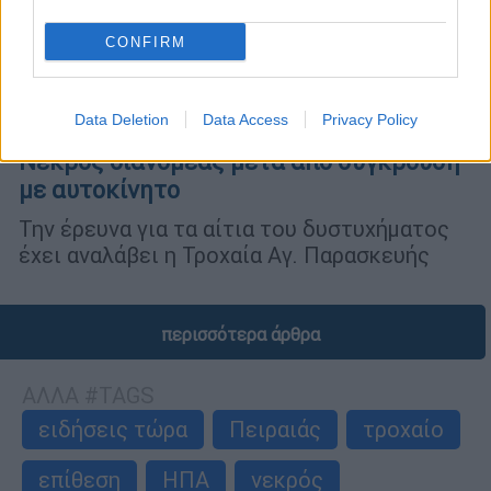
CONFIRM
Ελλάδα
|
25.12.2025 22:20
Data Deletion
Data Access
Privacy Policy
Θανατηφόρο τροχαίο στο Χαλάνδρι:
Νεκρός διανομέας μετά από σύγκρουση
με αυτοκίνητο
Την έρευνα για τα αίτια του δυστυχήματος
έχει αναλάβει η Τροχαία Αγ. Παρασκευής
περισσότερα άρθρα
ΑΛΛΑ #TAGS
ειδήσεις τώρα
Πειραιάς
τροχαίο
επίθεση
ΗΠΑ
νεκρός