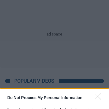
POPULAR VIDEOS
Do Not Process My Personal Information
Μεσημεριανό...
|
09.08.2026 14:15
Μεσημεριανό δελτίο ειδήσεων