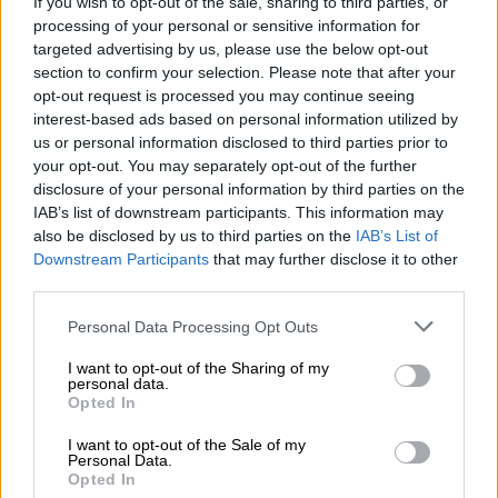
If you wish to opt-out of the sale, sharing to third parties, or
09/08/2026
processing of your personal or sensitive information for
targeted advertising by us, please use the below opt-out
section to confirm your selection. Please note that after your
opt-out request is processed you may continue seeing
interest-based ads based on personal information utilized by
ΑΠΟΣΠΑΣΜΑΤΑ...
|
09.08.2026 14:09
us or personal information disclosed to third parties prior to
Εξονυχιστικοί έλεγχοι Ιταλών
your opt-out. You may separately opt-out of the further
disclosure of your personal information by third parties on the
ταξιδιωτών από τους Ισπανούς
IAB’s list of downstream participants. This information may
also be disclosed by us to third parties on the
IAB’s List of
Downstream Participants
that may further disclose it to other
third parties.
Please note that this website/app uses one or more Google
ΑΠΟΣΠΑΣΜΑΤΑ...
|
09.08.2026 13:55
Personal Data Processing Opt Outs
services and may gather and store information including but
Στο αρχείο η δικογραφία για τις
not limited to your visit or usage behaviour. You may click to
I want to opt-out of the Sharing of my
υποκλοπές - Σφοδρή πολιτική
personal data.
grant or deny consent to Google and its third-party tags to
Opted In
σύγκρουση
use your data for below specified purposes in below Google
consent section.
I want to opt-out of the Sale of my
Personal Data.
Opted In