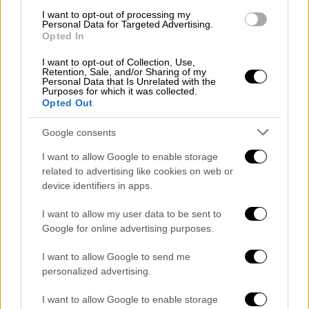
ΑΠΟΣΠΑΣΜΑΤΑ...
|
09.08.2026 14:03
I want to opt-out of processing my
Personal Data for Targeted Advertising.
Αυξημένος κίνδυνος για πυρκαγιές σε 6
Opted In
περιφέρειες
I want to opt-out of Collection, Use,
Retention, Sale, and/or Sharing of my
Personal Data that Is Unrelated with the
Purposes for which it was collected.
Opted Out
ΑΠΟΣΠΑΣΜΑΤΑ...
|
09.08.2026 14:46
Google consents
Τουρισμός: Φειδωλοί σε εστίαση και
I want to allow Google to enable storage
αγορές οι επισκέπτες, λόγω ακρίβειας
related to advertising like cookies on web or
device identifiers in apps.
I want to allow my user data to be sent to
Google for online advertising purposes.
ΑΥΤΟ ΤΟ ΔΙΑΒΑΣΕΣ;
I want to allow Google to send me
personalized advertising.
Κώστας Ασημακόπουλος
I want to allow Google to enable storage