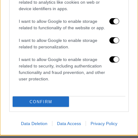
related to analytics like cookies on web or
device identifiers in apps.
I want to allow Google to enable storage
related to functionality of the website or app.
I want to allow Google to enable storage
related to personalization.
I want to allow Google to enable storage
related to security, including authentication
Ελλάδα
┋
06.08.2026 10:30
functionality and fraud prevention, and other
Τα «γεράκια» της Ψάθας: Έσωσαν
user protection.
από τη μεγάλη φωτιά τη γειτονιά
που κάποτε τους έδιωχνε
CONFIRM
Data Deletion
Data Access
Privacy Policy