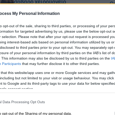
σοβαρό χειρουργείο
Θ
Ο ίδιος ενημέρωσε ότι έπρεπε
ocess My Personal Information
επειγόντως να γίνει η εισαγωγή του
στο νοσοκομείο ΑΧΕΠΑ
to opt-out of the sale, sharing to third parties, or processing of your per
formation for targeted advertising by us, please use the below opt-out s
ΑΠ
r selection. Please note that after your opt-out request is processed y
Τ
eing interest-based ads based on personal information utilized by us or
μ
disclosed to third parties prior to your opt-out. You may separately opt-
losure of your personal information by third parties on the IAB’s list of
Ελλάδα
|
09.05.2025 11:47
. This information may also be disclosed by us to third parties on the
IA
Άρειος Πάγος καλεί Ψωμιάδη - Στο
Participants
that may further disclose it to other third parties.
εδώλιο ξανά για τις 81
 that this website/app uses one or more Google services and may gath
προσλήψεις σε έργα φαντάσματα
including but not limited to your visit or usage behaviour. You may click 
 to Google and its third-party tags to use your data for below specifi
Μαζί με τον αδερφό του θα
ogle consent section.
δικαστούν για έργα που δεν έγιναν
ποτέ
l Data Processing Opt Outs
o opt-out of the Sharing of my personal data.