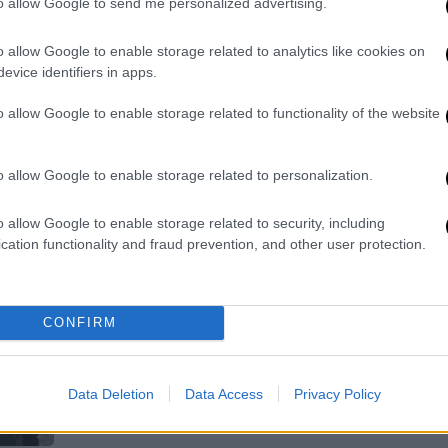
to allow Google to send me personalized advertising.
υπαλλήλων
Για δέκα χρόνια καταγγελιών και
o allow Google to enable storage related to analytics like cookies on
συκοφαντιών που έπεσαν στο κενό,
evice identifiers in apps.
έκανε λόγο, μετά την ετυμηγορία του
o allow Google to enable storage related to functionality of the website
δικαστηρίου, ο Παναγιώτης Ψωμιάδης
o allow Google to enable storage related to personalization.
Ελλάδα
|
07.02.2023 14:37
o allow Google to enable storage related to security, including
Δίκη για την επίθεση κατά
cation functionality and fraud prevention, and other user protection.
Μπουτάρη: 9 ένοχοι μεταξύ αυτών
και αστυνομικός - Αθώος ο
Ψωμιάδης
CONFIRM
To Δικαστήριο καταδίκασε συνολικά
εννέα κατηγορούμενους σε ποινές
φυλάκισης από 6 έως 11 μήνες
Data Deletion
Data Access
Privacy Policy