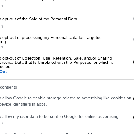
In
Τηλεόραση
|
02.02.2024 13:28
Ομοφοβικό ξέσπασμα του
o opt-out of the Sale of my Personal Data.
Παναγιώτη Ψωμιάδη στο
In
«Πρωινό»: «Καλά, εντάξει, έπεσα
to opt-out of processing my Personal Data for Targeted
σε αδελφάτο»
ing.
In
Την ώρα της συζήτησης για το
νομοσχέδιο για τα ομόφυλα ζευγάρια
o opt-out of Collection, Use, Retention, Sale, and/or Sharing
ersonal Data that Is Unrelated with the Purposes for which it
στην εκπομπή «Το Πρωινό», ένα
lected.
σχόλιο του Παναγιώτη Ψωμιάδη
Out
προκάλεσε την έντονη αντίδραση των
συντελεστών
consents
o allow Google to enable storage related to advertising like cookies on
evice identifiers in apps.
Ελλάδα
|
24.10.2023 13:49
Θεσσαλονίκη: Έπαυσε οριστικά η
o allow my user data to be sent to Google for online advertising
δίωξη των αδελφών Ψωμιάδη, για
s.
την υπόθεση με τις προσλήψεις 81