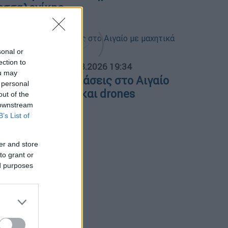
εσσαλονίκης
sonal or
ection to
ΟΣΠΑΣΜΑΤΑ...
|
06.08.2026 19:34
ou may
ουρκικές παραβιάσεις στο Αιγαίο
 personal
ε μαχητικά F-16 και drones
out of the
 downstream
B’s List of
er and store
to grant or
ed purposes