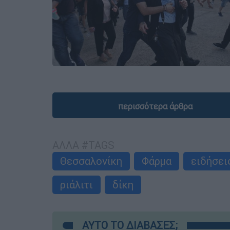
περισσότερα άρθρα
ΑΛΛΑ #TAGS
Θεσσαλονίκη
Φάρμα
ειδήσει
ριάλιτι
δίκη
ΑΥΤΟ ΤΟ ΔΙΑΒΑΣΕΣ;