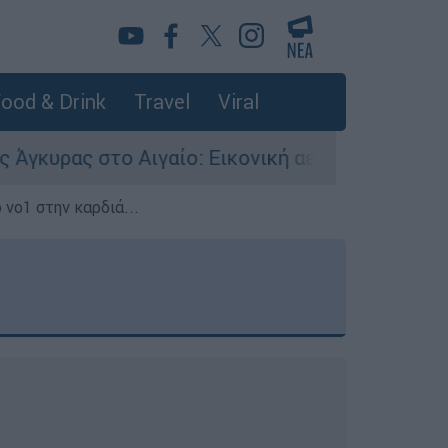
ood & Drink
Travel
Viral
γαίο: Εικονική αερομαχία ανάμεσα σε ελληνικά 
 νο1 στην καρδιά...