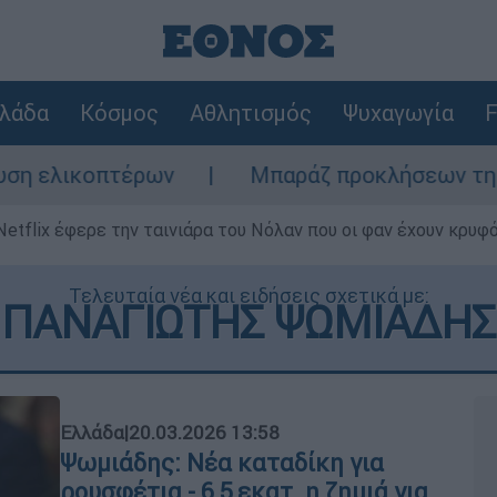
λάδα
Κόσμος
Αθλητισμός
Ψυχαγωγία
F
ων
Μπαράζ προκλήσεων της Άγκυρας στο Αι
Netflix έφερε την ταινιάρα του Νόλαν που οι φαν έχουν κρυφό
Τελευταία νέα και ειδήσεις σχετικά με:
ΠΑΝΑΓΙΩΤΗΣ ΨΩΜΙΑΔΗΣ
Ελλάδα
|
20.03.2026 13:58
Ψωμιάδης: Νέα καταδίκη για
ρουσφέτια - 6,5 εκατ. η ζημιά για