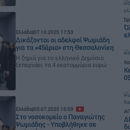
Ώρ
Ό
Ελλάδα
|
07.10.2025 17:53
ε
Δικάζονται οι αδελφοί Ψωμιάδη
για τα «45άρια» στη Θεσσαλονίκη
Η ζημιά για το ελληνικό Δημόσιο
Κε
ξεπερνάει τα 4 εκατομμύρια ευρώ
Κ
0
Ελλάδα
|
03.07.2025 15:59
ΑΠ
Στο νοσοκομείο ο Παναγιώτης
Δ
Ψωμιάδης - Υποβλήθηκε σε
δ