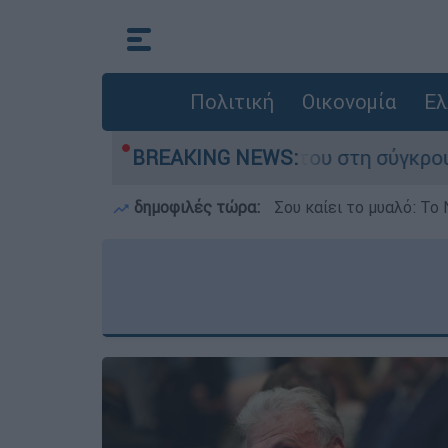
Πολιτική
Οικονομία
Ελ
που έχασε τη ζωή του στη σύγκρουση ελικοπτέρ
BREAKING NEWS:
δημοφιλές τώρα:
Σου καίει το μυαλό: Το 