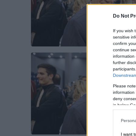
Do Not Pr
If you wish 
sensitive in
confirm you
continue se
information 
further disc
participants
Downstream 
Please note
information 
deny consent
in below Go
Persona
I want t