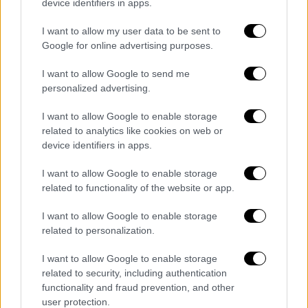
device identifiers in apps.
I want to allow my user data to be sent to
Google for online advertising purposes.
I want to allow Google to send me
personalized advertising.
I want to allow Google to enable storage
related to analytics like cookies on web or
device identifiers in apps.
I want to allow Google to enable storage
related to functionality of the website or app.
Ελλάδα
|
28.11.2018 13:31
Εικόνα: Αυτή είναι η καθαρίστρια από
I want to allow Google to enable storage
τον Βόλο με τη 10ετή φυλάκιση (vid)
related to personalization.
I want to allow Google to enable storage
related to security, including authentication
functionality and fraud prevention, and other
user protection.