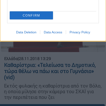
CONFIRM
Data Deletion
Data Access
Privacy Policy
Ελλάδα
|
28.11.2018 13:29
Καθαρίστρια: «Τελείωσα το Δημοτικό,
τώρα θέλω να πάω και στο Γυμνάσιο»
(vid)
Εκτός φυλακής η καθαρίστρια από τον Βόλο,
η οποία μίλησε στην κάμερα του ΣΚΑΪ για
την περιπέτεια που ζει