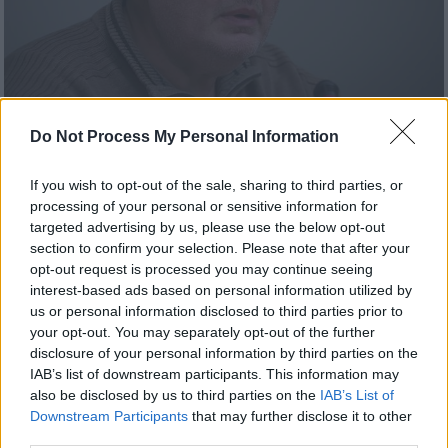
Do Not Process My Personal Information
Πολιτική
|
10.12.2018 19:21
Φίλης: Να μη λειτουργεί η Δικαιοσύνη
If you wish to opt-out of the sale, sharing to third parties, or
σαν ιστός αράχνης
processing of your personal or sensitive information for
targeted advertising by us, please use the below opt-out
Όπως είπε ο ίδιος, απαιτείται να αναληφθεί
section to confirm your selection. Please note that after your
άμεσα νομοθετική πρωτοβουλία ώστε όσοι
opt-out request is processed you may continue seeing
προσλήφθηκαν με πλαστά πιστοποιητικά
interest-based ads based on personal information utilized by
στο Δημόσιο να μην τιμωρούνται με τον
us or personal information disclosed to third parties prior to
νόμο για τους καταχραστές δημοσίου
your opt-out. You may separately opt-out of the further
χρήματος
disclosure of your personal information by third parties on the
IAB’s list of downstream participants. This information may
also be disclosed by us to third parties on the
IAB’s List of
Downstream Participants
that may further disclose it to other
third parties.