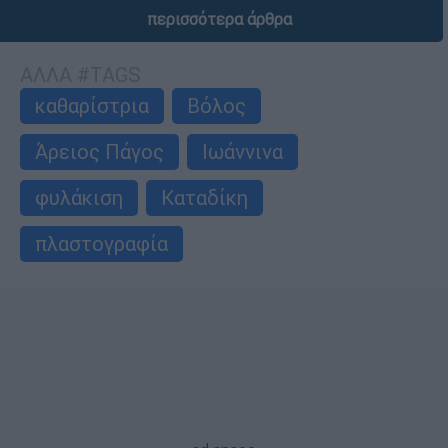
περισσότερα άρθρα
ΑΛΛΑ #TAGS
καθαρίστρια
Βόλος
Άρειος Πάγος
Ιωάννινα
φυλάκιση
Καταδίκη
πλαστογραφία