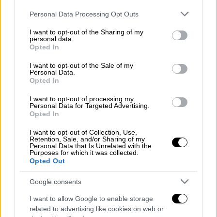
Please note that this website/app uses one or more Google
Personal Data Processing Opt Outs
services and may gather and store information including but
not limited to your visit or usage behaviour. You may click to
I want to opt-out of the Sharing of my
personal data.
grant or deny consent to Google and its third-party tags to
Opted In
use your data for below specified purposes in below Google
consent section.
I want to opt-out of the Sale of my
Personal Data.
Opted In
I want to opt-out of processing my
Personal Data for Targeted Advertising.
Opted In
Απόψεις
|
30.11.2018 14:30
I want to opt-out of Collection, Use,
Εκείνη είπε «ντρέποµαι»
Retention, Sale, and/or Sharing of my
Personal Data that Is Unrelated with the
Όταν δεν εκφράζεται ντροπή για το σκύλεµα
Purposes for which it was collected.
Opted Out
του Ζακ Κωστόπουλου, γιατί να ντραπούν
για µια ασήµαντη καθαρίστρια
Google consents
I want to allow Google to enable storage
related to advertising like cookies on web or