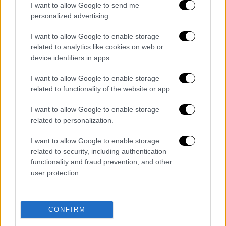
I want to allow Google to send me
personalized advertising.
I want to allow Google to enable storage
related to analytics like cookies on web or
device identifiers in apps.
I want to allow Google to enable storage
related to functionality of the website or app.
POPULAR VIDEOS
I want to allow Google to enable storage
related to personalization.
Μεσημεριανό...
|
07.08.2026 14:06
I want to allow Google to enable storage
Μεσημεριανό δελτίο ειδήσεων
related to security, including authentication
07/08/2026
functionality and fraud prevention, and other
user protection.
Ώρα Ελλάδος...
|
07.08.2026 09:59
CONFIRM
Ώρα Ελλάδος 07/08/2026