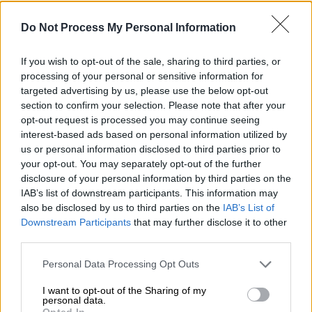
Do Not Process My Personal Information
If you wish to opt-out of the sale, sharing to third parties, or
processing of your personal or sensitive information for
targeted advertising by us, please use the below opt-out
section to confirm your selection. Please note that after your
opt-out request is processed you may continue seeing
interest-based ads based on personal information utilized by
us or personal information disclosed to third parties prior to
your opt-out. You may separately opt-out of the further
disclosure of your personal information by third parties on the
IAB’s list of downstream participants. This information may
also be disclosed by us to third parties on the
IAB’s List of
Downstream Participants
that may further disclose it to other
Αθλητισμός
|
31.03.2019 00:49
third parties.
Νέα εποχή ΠΑΟΚ: Ιστορική άνοδος στην
Please note that this website/app uses one or more Google
Personal Data Processing Opt Outs
Volley League γυναικών με τρελά
services and may gather and store information including but
πανηγύρια (vid)
not limited to your visit or usage behaviour. You may click to
I want to opt-out of the Sharing of my
personal data.
grant or deny consent to Google and its third-party tags to
Ο ΠΑΟΚ κατέκτησε το πρωτάθλημα στην Pre
Opted In