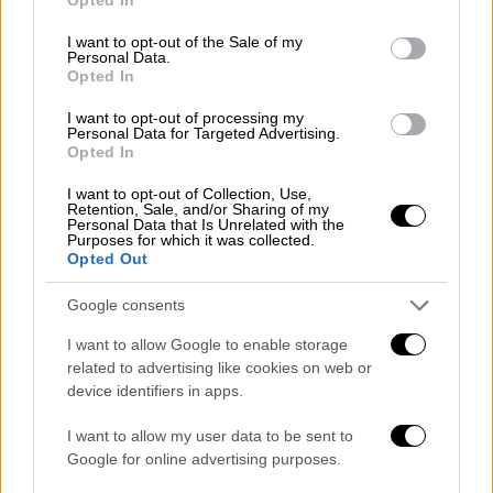
use your data for below specified purposes in below Google
League στην ισοβαθμία με τον Παναθηναϊκό
consent section.
I want to opt-out of the Sale of my
- Οι πράσινες, με την ΑΕΚ, τη Λαμία και τον
Personal Data.
ΖΑΟΝ θα παλέψουν για την 2η θέση
Opted In
I want to opt-out of processing my
ΑΛΛΑ #TAGS
Personal Data for Targeted Advertising.
Opted In
βόλεϊ
Ελληνίδα
Σπορ
I want to opt-out of Collection, Use,
volley league γυναικών
Νεπάλ
Retention, Sale, and/or Sharing of my
Personal Data that Is Unrelated with the
Purposes for which it was collected.
Δημήτρης Σολκίδης
ειδήσεις τώρα
Opted Out
Google consents
I want to allow Google to enable storage
related to advertising like cookies on web or
device identifiers in apps.
I want to allow my user data to be sent to
Google for online advertising purposes.