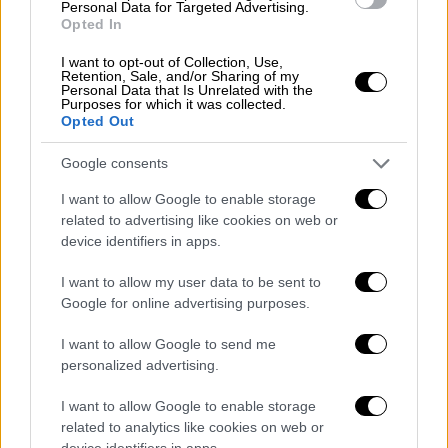
Personal Data for Targeted Advertising.
Opted In
I want to opt-out of Collection, Use,
Retention, Sale, and/or Sharing of my
Personal Data that Is Unrelated with the
Κόσμος
|
15.01.2019 19:05
Purposes for which it was collected.
Γονείς έσπασαν 28 κόκκαλα στο μόλις 4
Opted Out
μηνών μωρό τους
Google consents
«Πρέπει να προκάλεσαν τεράστιο πόνο στο
I want to allow Google to enable storage
βρέφος», ανέφερε η δικαστής που
related to advertising like cookies on web or
χειρίστηκε την υπόθεση
device identifiers in apps.
ΑΛΛΑ #TAGS
I want to allow my user data to be sent to
Google for online advertising purposes.
ειδήσεις τώρα
ζώα
ΗΠΑ
I want to allow Google to send me
κακοποίηση
αγνοούμενοι
personalized advertising.
λείψανα
σορός
I want to allow Google to enable storage
related to analytics like cookies on web or
device identifiers in apps.