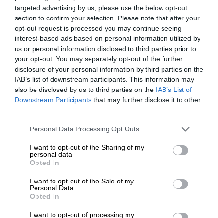
Ελλάδα
|
24.07.2020 21:06
targeted advertising by us, please use the below opt-out
Φρίκη στο Μάτι: Έριξαν σε λάκκο
section to confirm your selection. Please note that after your
opt-out request is processed you may continue seeing
αταυτοποίητα κόκκαλα νεκρών από την
interest-based ads based on personal information utilized by
πυρκαγιά
us or personal information disclosed to third parties prior to
your opt-out. You may separately opt-out of the further
Σήμερα έγινε καταγγελία στον Δήμο
disclosure of your personal information by third parties on the
Μαραθώνος που έχει την ευθύνη του
IAB’s list of downstream participants. This information may
κοιμητηρίου Νέας Μάκρης - Τι είπε στο
also be disclosed by us to third parties on the
IAB’s List of
ethnos.gr συγγενής θύματος
Downstream Participants
that may further disclose it to other
third parties.
Please note that this website/app uses one or more Google
Personal Data Processing Opt Outs
services and may gather and store information including but
not limited to your visit or usage behaviour. You may click to
I want to opt-out of the Sharing of my
personal data.
grant or deny consent to Google and its third-party tags to
Opted In
use your data for below specified purposes in below Google
consent section.
I want to opt-out of the Sale of my
Personal Data.
Opted In
I want to opt-out of processing my