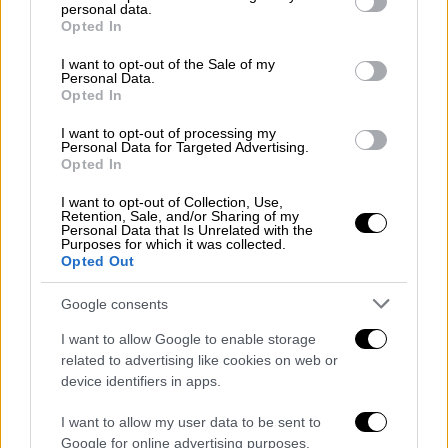
personal data.
grant or deny consent to Google and its third-party tags to
Opted In
use your data for below specified purposes in below Google
consent section.
I want to opt-out of the Sale of my
Personal Data.
Opted In
I want to opt-out of processing my
Personal Data for Targeted Advertising.
Opted In
I want to opt-out of Collection, Use,
Retention, Sale, and/or Sharing of my
Ελλάδα
|
13.11.2023 12:45
Personal Data that Is Unrelated with the
Purposes for which it was collected.
Προθεσμία για να απολογηθεί έλαβε η
Opted Out
Βατίδου - Τι ισχυρίζονται οι δύο πλευρές
Google consents
Θα παραμείνει κρατούμενη μέχρι να
απολογηθεί η Εύη Βατίδου
I want to allow Google to enable storage
related to advertising like cookies on web or
device identifiers in apps.
I want to allow my user data to be sent to
Google for online advertising purposes.