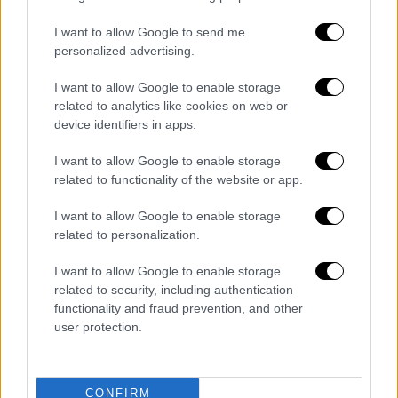
I want to allow Google to send me
personalized advertising.
I want to allow Google to enable storage
related to analytics like cookies on web or
device identifiers in apps.
I want to allow Google to enable storage
related to functionality of the website or app.
I want to allow Google to enable storage
Ελλάδα
|
13.11.2023 08:14
related to personalization.
Σήμερα η απολογία της Εύης Βατίδου για
I want to allow Google to enable storage
τον εμβολισμό μοτοσυκλέτας - Το
related to security, including authentication
χρονικό
functionality and fraud prevention, and other
user protection.
Η ίδια αρνείται τις κατηγορίες - Για δεύτερο
24ωρο στο κρατητήριο
CONFIRM