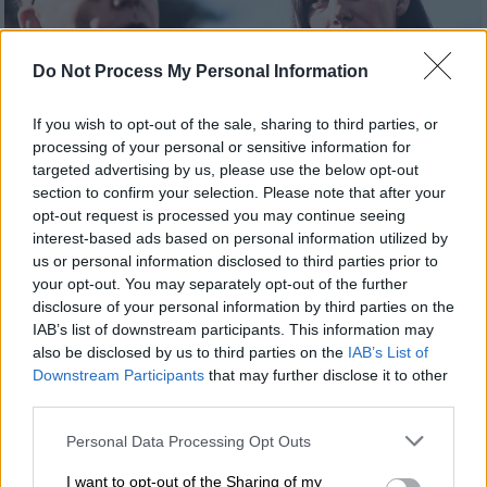
Do Not Process My Personal Information
If you wish to opt-out of the sale, sharing to third parties, or
processing of your personal or sensitive information for
targeted advertising by us, please use the below opt-out
section to confirm your selection. Please note that after your
opt-out request is processed you may continue seeing
Ελλάδα
|
13.11.2023 13:49
interest-based ads based on personal information utilized by
us or personal information disclosed to third parties prior to
Ελεύθερη χωρίς περιοριστικούς όρους η
your opt-out. You may separately opt-out of the further
Εύη Βατίδου - Τι είπε στην απολογία της
disclosure of your personal information by third parties on the
Μετά την απολογία της
IAB’s list of downstream participants. This information may
also be disclosed by us to third parties on the
IAB’s List of
Downstream Participants
that may further disclose it to other
third parties.
Please note that this website/app uses one or more Google
Personal Data Processing Opt Outs
services and may gather and store information including but
not limited to your visit or usage behaviour. You may click to
I want to opt-out of the Sharing of my