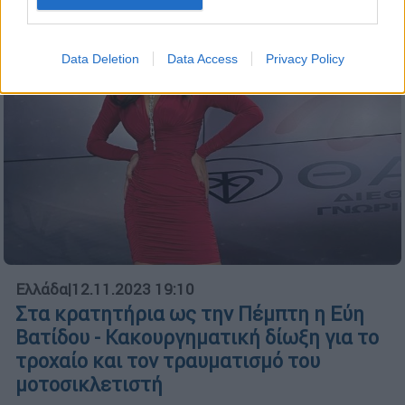
Data Deletion
Data Access
Privacy Policy
Ελλάδα
|
12.11.2023 19:10
Στα κρατητήρια ως την Πέμπτη η Εύη
Βατίδου - Κακουργηματική δίωξη για το
τροχαίο και τον τραυματισμό του
μοτοσικλετιστή